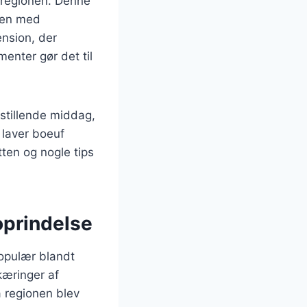
-regionen. Denne
mmen med
ension, der
enter gør det til
sstillende middag,
 laver boeuf
ten og nogle tips
oprindelse
populær blandt
kæringer af
 regionen blev