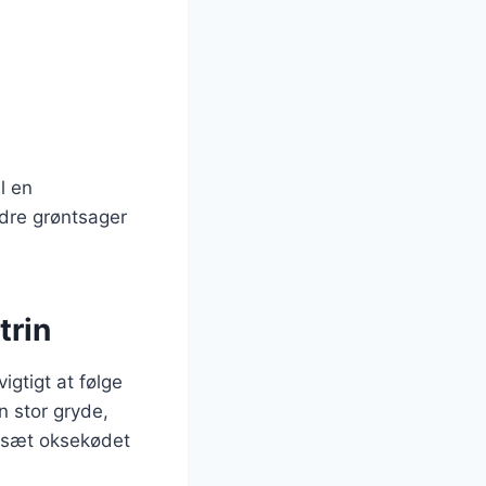
l en
dre grøntsager
trin
igtigt at følge
n stor gryde,
tilsæt oksekødet