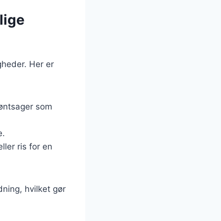
lige
gheder. Her er
røntsager som
e.
ler ris for en
dning, hvilket gør