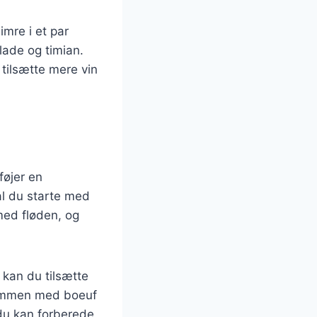
imre i et par
lade og timian.
 tilsætte mere vin
føjer en
al du starte med
med fløden, og
 kan du tilsætte
 sammen med boeuf
du kan forberede