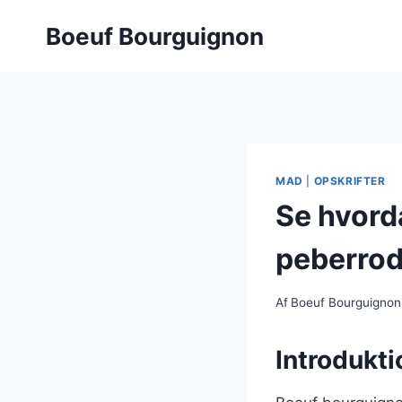
Fortsæt
Boeuf Bourguignon
til
indhold
MAD
|
OPSKRIFTER
Se hvord
peberro
Af
Boeuf Bourguignon
Introdukt