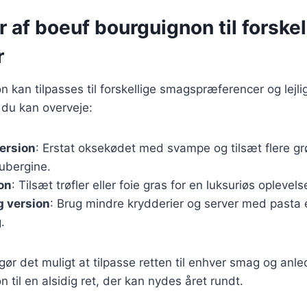
r af boeuf bourguignon til forskel
r
 kan tilpasses til forskellige smagspræferencer og lejli
, du kan overveje:
ersion
: Erstat oksekødet med svampe og tilsæt flere g
ubergine.
ion
: Tilsæt trøfler eller foie gras for en luksuriøs oplevels
g version
: Brug mindre krydderier og server med pasta el
.
gør det muligt at tilpasse retten til enhver smag og anle
 til en alsidig ret, der kan nydes året rundt.