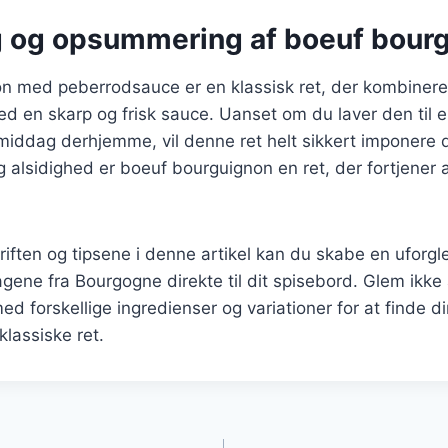
g og opsummering af boeuf bour
n med peberrodsauce er en klassisk ret, der kombiner
en skarp og frisk sauce. Uanset om du laver den til en 
 middag derhjemme, vil denne ret helt sikkert imponere
 og alsidighed er boeuf bourguignon en ret, der fortjener 
riften og tipsene i denne artikel kan du skabe en ufor
agene fra Bourgogne direkte til dit spisebord. Glem ikke 
d forskellige ingredienser og variationer for at finde d
klassiske ret.
gation