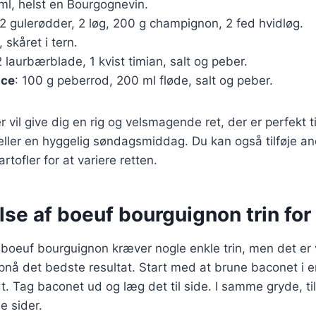
ml, helst en Bourgognevin.
 2 gulerødder, 2 løg, 200 g champignon, 2 fed hvidløg.
, skåret i tern.
2 laurbærblade, 1 kvist timian, salt og peber.
uce
: 100 g peberrod, 200 ml fløde, salt og peber.
 vil give dig en rig og velsmagende ret, der er perfekt ti
ller en hyggelig søndagsmiddag. Du kan også tilføje an
artofler for at variere retten.
se af boeuf bourguignon trin for 
boeuf bourguignon kræver nogle enkle trin, men det er v
pnå det bedste resultat. Start med at brune baconet i e
ødt. Tag baconet ud og læg det til side. I samme gryde, 
e sider.