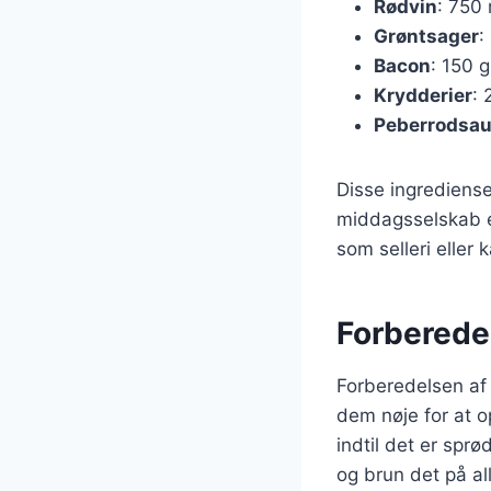
Rødvin
: 750 
Grøntsager
:
Bacon
: 150 g
Krydderier
: 
Peberrodsa
Disse ingredienser
middagsselskab e
som selleri eller k
Forberedel
Forberedelsen af 
dem nøje for at o
indtil det er spr
og brun det på all