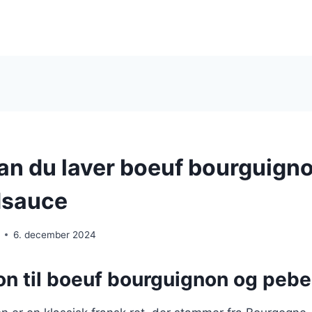
an du laver boeuf bourguign
dsauce
6. december 2024
ion til boeuf bourguignon og peb