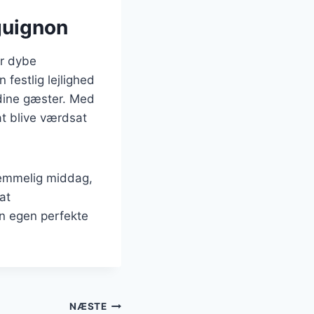
guignon
er dybe
festlig lejlighed
 dine gæster. Med
at blive værdsat
glemmelig middag,
at
in egen perfekte
NÆSTE