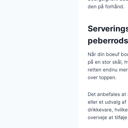
den på forhånd.
Servering
peberrod
Når din boeuf bou
på en stor skål, 
retten endnu mere
over toppen.
Det anbefales at 
eller et udvalg a
drikkevare, hvilk
overveje at tilføj