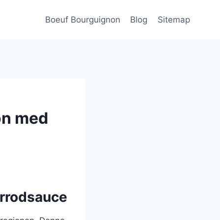
Boeuf Bourguignon
Blog
Sitemap
on med
errodsauce