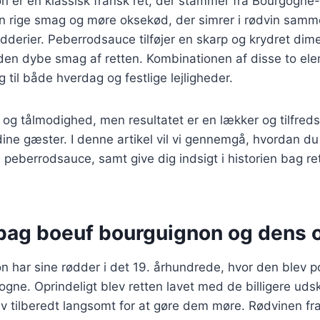
n er en klassisk fransk ret, der stammer fra Bourgogne
 sin rige smag og møre oksekød, der simrer i rødvin sa
dderier. Peberrodsauce tilføjer en skarp og krydret dim
en dybe smag af retten. Kombinationen af disse to elem
 til både hverdag og festlige lejligheder.
 og tålmodighed, men resultatet er en lækker og tilfred
dine gæster. I denne artikel vil vi gennemgå, hvordan du
eberrodsauce, samt give dig indsigt i historien bag ret
 bag boeuf bourguignon og dens 
n har sine rødder i det 19. århundrede, hvor den blev 
gne. Oprindeligt blev retten lavet med de billigere uds
 tilberedt langsomt for at gøre dem møre. Rødvinen fra