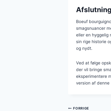
Afslutnin
Boeuf bourguigno
smagsnuancer med 
eller en hyggelig
sin rige historie
og nydt.
Ved at følge opsk
der vil bringe sm
eksperimentere me
version af denne 
Indlægsnavi
FORRIGE