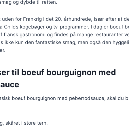
e smag og dybde til retten.
 uden for Frankrig i det 20. århundrede, især efter at d
lia Childs kogebøger og tv-programmer. I dag er boeuf 
af fransk gastronomi og findes på mange restauranter v
des ikke kun den fantastiske smag, men også den hyggel
er.
ser til boeuf bourguignon med
sauce
lassisk boeuf bourguignon med peberrodsauce, skal du 
kg, skåret i store tern.