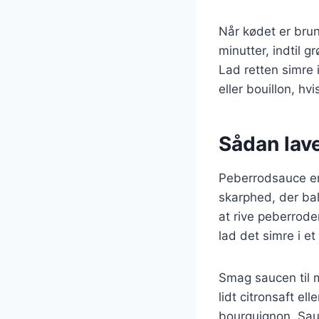
Når kødet er brun
minutter, indtil 
Lad retten simre i
eller bouillon, hv
Sådan lave
Peberrodsauce er e
skarphed, der bal
at rive peberrode
lad det simre i et
Smag saucen til 
lidt citronsaft e
bourguignon. Sau