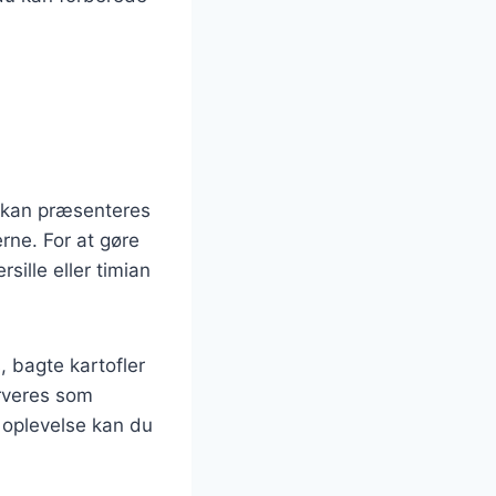
n kan præsenteres
rne. For at gøre
ille eller timian
 bagte kartofler
erveres som
s oplevelse kan du