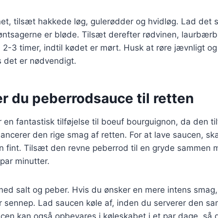
et, tilsæt hakkede løg, gulerødder og hvidløg. Lad det s
grøntsagerne er bløde. Tilsæt derefter rødvinen, laurbærb
 2-3 timer, indtil kødet er mørt. Husk at røre jævnligt og
is det er nødvendigt.
r du peberrodsauce til retten
n fantastisk tilføjelse til boeuf bourguignon, da den til
ancerer den rige smag af retten. For at lave saucen, sk
n fint. Tilsæt den revne peberrod til en gryde sammen 
 par minutter.
med salt og peber. Hvis du ønsker en mere intens smag,
ller sennep. Lad saucen køle af, inden du serverer den
cen kan også opbevares i køleskabet i et par dage, så 