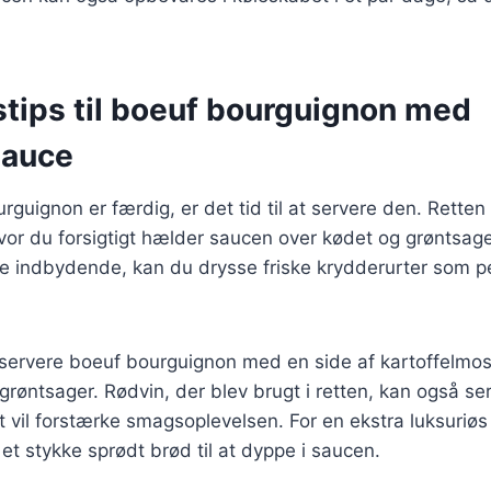
stips til boeuf bourguignon med
sauce
rguignon er færdig, er det tid til at servere den. Rette
hvor du forsigtigt hælder saucen over kødet og grøntsage
 indbydende, kan du drysse friske krydderurter som pers
servere boeuf bourguignon med en side af kartoffelmos,
f grøntsager. Rødvin, der blev brugt i retten, kan også s
et vil forstærke smagsoplevelsen. For en ekstra luksuriø
e et stykke sprødt brød til at dyppe i saucen.