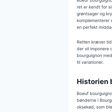
Boeuf bourguigno
ret er kendt for
grøntsager og kry
komplementerer d
en perfekt middag
Retten kræver tid
der vil imponere 
bourguignon med p
til variationer.
Historien
Boeuf bourguigno
bønderne i Bourgo
oksekød, som blev