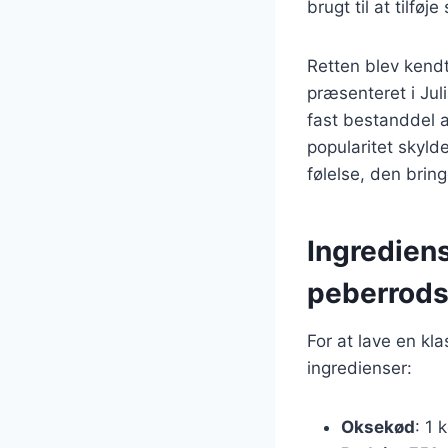
brugt til at tilføj
Retten blev kendt
præsenteret i Ju
fast bestanddel 
popularitet skyl
følelse, den bring
Ingredien
peberrod
For at lave en k
ingredienser:
Oksekød
: 1 