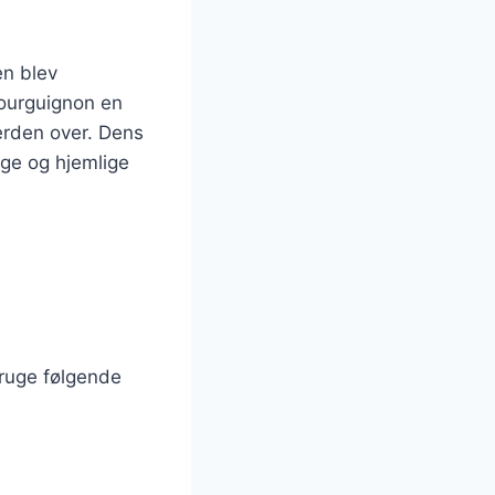
en blev
bourguignon en
erden over. Dens
ige og hjemlige
bruge følgende