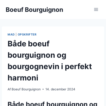
Fortsæt
Boeuf Bourguignon
til
indhold
MAD
|
OPSKRIFTER
Både boeuf
bourguignon og
bourgognevin i perfekt
harmoni
Af
Boeuf Bourguignon
14. december 2024
Både boeuf bourguignon og