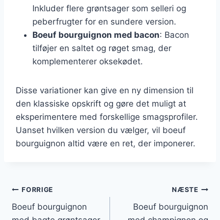
Inkluder flere grøntsager som selleri og
peberfrugter for en sundere version.
Boeuf bourguignon med bacon
: Bacon
tilføjer en saltet og røget smag, der
komplementerer oksekødet.
Disse variationer kan give en ny dimension til
den klassiske opskrift og gøre det muligt at
eksperimentere med forskellige smagsprofiler.
Uanset hvilken version du vælger, vil boeuf
bourguignon altid være en ret, der imponerer.
Indlægsnavigation
FORRIGE
NÆSTE
Boeuf bourguignon
Boeuf bourguignon
med bagte grøntsager
med champignon og