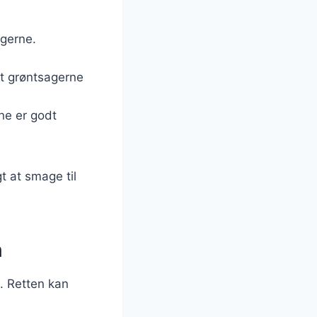
agerne.
æt grøntsagerne
ene er godt
gt at smage til
n
n. Retten kan