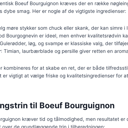
utentisk Boeuf Bourguignon kræves der en række nøglein
ens dybe smag. Her er nogle af de vigtigste ingredienser:
lg møre stykker som chuck eller skank, der kan simre i l
god Bourgognevin er ideel, men enhver kvalitetsrødvin k
 Gulerødder, løg, og svampe er klassiske valg, der tilføj
r
: Timian, laurbærblade og persille giver retten en arom
r kombineres for at skabe en ret, der er både tilfredsst
er vigtigt at vælge friske og kvalitetsingredienser for 
ngstrin til Boeuf Bourguignon
rguignon kræver tid og tålmodighed, men resultatet er 
t over de grundlæggende trin i tilberedningen: