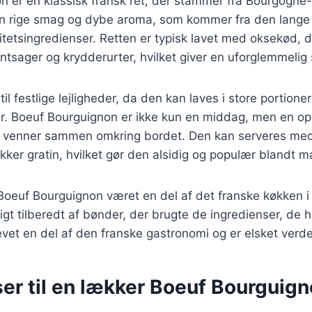
n er en klassisk fransk ret, der stammer fra Bourgogne
sin rige smag og dybe aroma, som kommer fra den lange 
itetsingredienser. Retten er typisk lavet med oksekød, de
sager og krydderurter, hvilket giver en uforglemmelig
til festlige lejligheder, da den kan laves i store portion
hør. Boeuf Bourguignon er ikke kun en middag, men en op
og venner sammen omkring bordet. Den kan serveres med 
kker gratin, hvilket gør den alsidig og populær blandt 
 Boeuf Bourguignon været en del af det franske køkken i
igt tilberedt af bønder, der brugte de ingredienser, de h
levet en del af den franske gastronomi og er elsket verd
er til en lækker Boeuf Bourguig