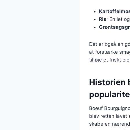
Kartoffelmo
Ris
: En let o
Grøntsagsgr
Det er også en go
at forstærke smag
tilføje et friskt e
Historien
popularite
Boeuf Bourguignon 
blev retten lavet
skabe en nærende