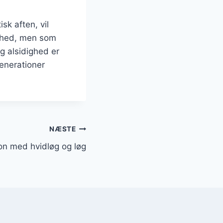
sk aften, vil
ighed, men som
g alsidighed er
generationer
NÆSTE
on med hvidløg og løg