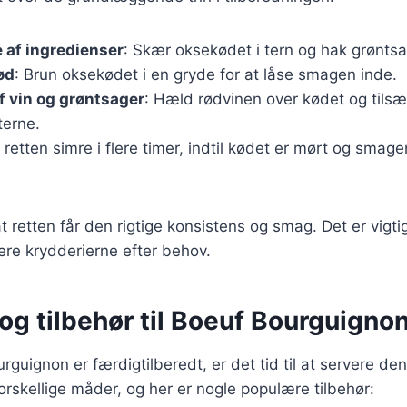
 af ingredienser
: Skær oksekødet i tern og hak grønts
ød
: Brun oksekødet i en gryde for at låse smagen inde.
f vin og grøntsager
: Hæld rødvinen over kødet og tils
terne.
 retten simre i flere timer, indtil kødet er mørt og smag
 at retten får den rigtige konsistens og smag. Det er vigti
ere krydderierne efter behov.
og tilbehør til Boeuf Bourguigno
rguignon er færdigtilberedt, er det tid til at servere de
rskellige måder, og her er nogle populære tilbehør: