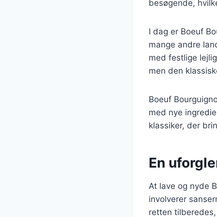
besøgende, hvilke
I dag er Boeuf Bo
mange andre land
med festlige lejl
men den klassiske
Boeuf Bourguigno
med nye ingredien
klassiker, der bri
En uforgl
At lave og nyde B
involverer sanser
retten tilberedes