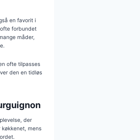
så en favorit i
ofte forbundet
å mange måder,
e.
n ofte tilpasses
ver den en tidløs
urguignon
plevelse, der
er køkkenet, mens
ordet.