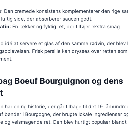
s
: Den cremede konsistens komplementerer den rige sau
g luftig side, der absorberer saucen godt.
atin
: En lækker og fyldig ret, der tilføjer ekstra smag.
d idé at servere et glas af den samme rødvin, der blev br
soplevelsen. Frisk persille kan drysses over retten som 
lement.
 bag Boeuf Bourguignon og dens
t
har en rig historie, der går tilbage til det 19. århundre
 af bønder i Bourgogne, der brugte lokale ingredienser og
 og velsmagende ret. Den blev hurtigt populær blandt 