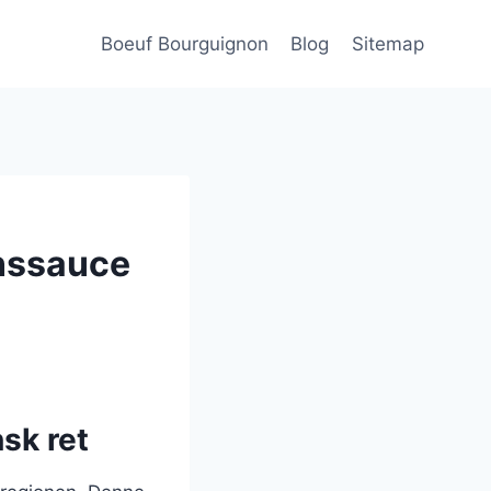
Boeuf Bourguignon
Blog
Sitemap
inssauce
sk ret