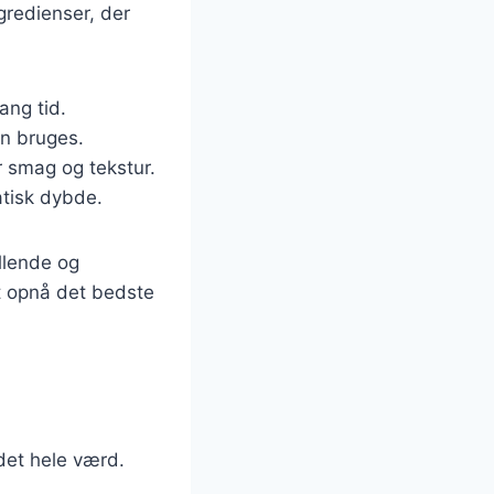
gredienser, der
ang tid.
an bruges.
er smag og tekstur.
atisk dybde.
illende og
at opnå det bedste
det hele værd.