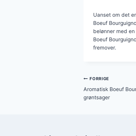
Uanset om det er 
Boeuf Bourguignon
belønner med en 
Boeuf Bourguignon
fremover.
Indlægsnavi
FORRIGE
Aromatisk Boeuf Bou
grøntsager