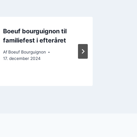
Boeuf bourguignon til
Boeuf 
familiefest i efteråret
smør og
lækker
Af
Boeuf Bourguignon
17. december 2024
Af
Boeuf B
14. decem