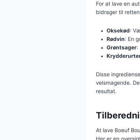
For at lave en a
bidrager til rett
Oksekød
: Væ
Rødvin
: En 
Grøntsager
:
Krydderurte
Disse ingrediense
velsmagende. Det 
resultat.
Tilberedni
At lave Boeuf Bou
Her er en oversig