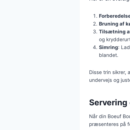
Forberedelse
Bruning af k
Tilsætning a
og krydderur
Simring
: Lad
blandet.
Disse trin sikrer,
undervejs og just
Servering 
Når din Boeuf Bou
præsenteres på fo