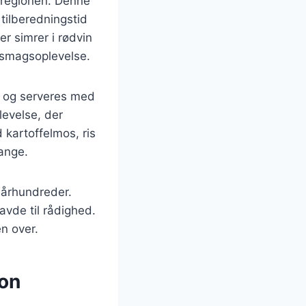
-regionen. Denne
tilberedningstid
r simrer i rødvin
 smagsoplevelse.
er og serveres med
levelse, der
kartoffelmos, ris
mange.
 århundreder.
avde til rådighed.
en over.
non