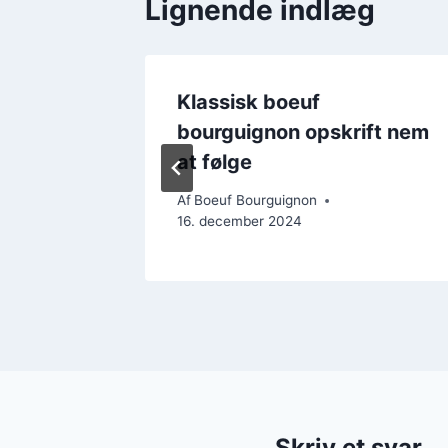
Lignende indlæg
n med
Klassisk boeuf
n fyldig
bourguignon opskrift nem
at følge
Af
Boeuf Bourguignon
16. december 2024
Skriv et svar