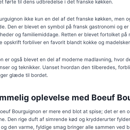
t førte til dens udbredelse i det franske køkken.
urguignon ikke kun en del af det franske køkken, men og
e. Den er blevet en symbol på fransk gastronomi og er 
igheder og familiemiddage. Retten er blevet fortolket p
 opskrift forbliver en favorit blandt kokke og madelsker
n er også blevet en del af moderne madlavning, hvor de
ser og teknikker. Uanset hvordan den tilberedes, forbli
nger glæde til bordet.
emmelig oplevelse med Boeuf Bo
oeuf Bourguignon er mere end blot at spise; det er en o
ne. Den rige duft af simrende kød og krydderurter fyld
, og den varme, fyldige smag bringer alle sammen ved b