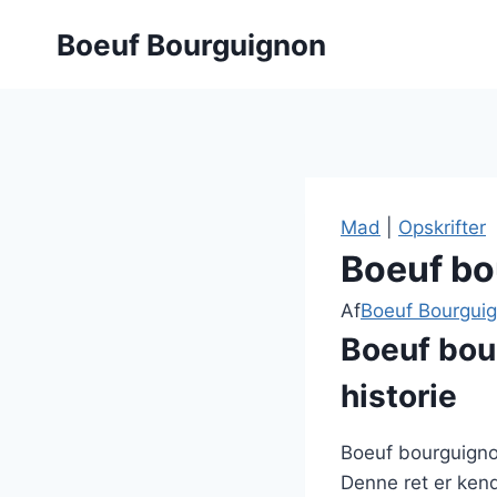
Fortsæt
Boeuf Bourguignon
til
indhold
Mad
|
Opskrifter
Boeuf bo
Af
Boeuf Bourgui
Boeuf bou
historie
Boeuf bourguignon
Denne ret er ken