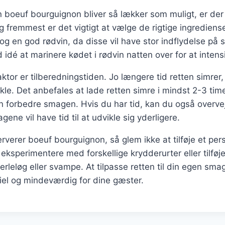
din boeuf bourguignon bliver så lækker som muligt, er der
og fremmest er det vigtigt at vælge de rigtige ingrediense
og en god rødvin, da disse vil have stor indflydelse på
idé at marinere kødet i rødvin natten over for at inten
aktor er tilberedningstiden. Jo længere tid retten simrer
kle. Det anbefales at lade retten simre i mindst 2-3 ti
un forbedre smagen. Hvis du har tid, kan du også overvej
ene vil have tid til at udvikle sig yderligere.
erverer boeuf bourguignon, så glem ikke at tilføje et per
eksperimentere med forskellige krydderurter eller tilføj
rleløg eller svampe. At tilpasse retten til din egen smag
el og mindeværdig for dine gæster.
gation