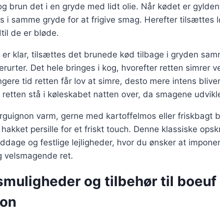
og brun det i en gryde med lidt olie. Når kødet er gylden
 i samme gryde for at frigive smag. Herefter tilsættes 
til de er bløde.
er klar, tilsættes det brunede kød tilbage i gryden sa
rurter. Det hele bringes i kog, hvorefter retten simrer v
ngere tid retten får lov at simre, desto mere intens bliv
 retten stå i køleskabet natten over, da smagene udvikle
rguignon varm, gerne med kartoffelmos eller friskbagt 
kket persille for et friskt touch. Denne klassiske opskrif
dage og festlige lejligheder, hvor du ønsker at impone
 velsmagende ret.
muligheder og tilbehør til boeuf
non