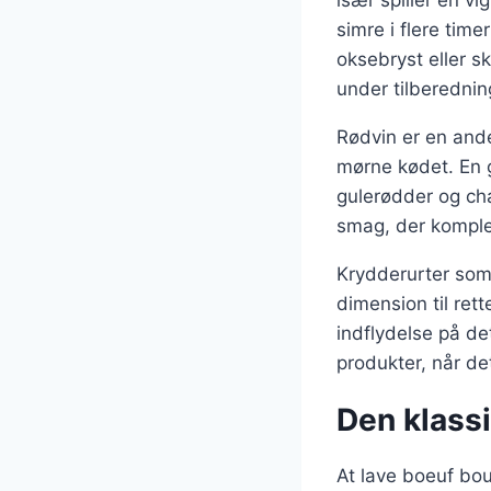
især spiller en vi
simre i flere tim
oksebryst eller 
under tilberednin
Rødvin er en ande
mørne kødet. En g
gulerødder og cha
smag, der komple
Krydderurter som 
dimension til rett
indflydelse på de
produkter, når det
Den klass
At lave boeuf bou