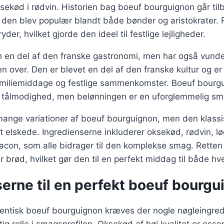
ksekød i rødvin. Historien bag boeuf bourguignon går tilb
den blev populær blandt både bønder og aristokrater. R
ryder, hvilket gjorde den ideel til festlige lejligheder.
n en del af den franske gastronomi, men har også vunde
 over. Den er blevet en del af den franske kultur og er
miliemiddage og festlige sammenkomster. Boeuf bourgui
g tålmodighed, men belønningen er en uforglemmelig sm
mange variationer af boeuf bourguignon, men den klassi
t elskede. Ingredienserne inkluderer oksekød, rødvin, lø
con, som alle bidrager til den komplekse smag. Retten 
r brød, hvilket gør den til en perfekt middag til både hv
erne til en perfekt boeuf bourgu
tentisk boeuf bourguignon kræves der nogle nøgleingred