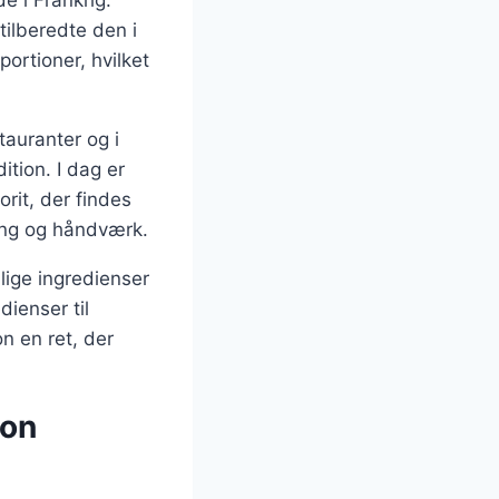
e i Frankrig.
tilberedte den i
ortioner, hvilket
tauranter og i
ition. I dag er
rit, der findes
ing og håndværk.
lige ingredienser
ienser til
on en ret, der
non