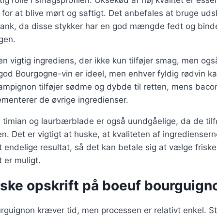
gtig rolle i smagsprofilen. Oksekød af høj kvalitet er essen
er for at blive mørt og saftigt. Det anbefales at bruge u
skank, da disse stykker har en god mængde fedt og bind
gen.
n vigtig ingrediens, der ikke kun tilføjer smag, men og
od Bourgogne-vin er ideel, men enhver fyldig rødvin ka
mpignon tilføjer sødme og dybde til retten, mens bacon
menterer de øvrige ingredienser.
timian og laurbærblade er også uundgåelige, da de tilf
en. Det er vigtigt at huske, at kvaliteten af ingrediensern
t endelige resultat, så det kan betale sig at vælge frisk
 er muligt.
iske opskrift på boeuf bourguign
rguignon kræver tid, men processen er relativt enkel. 