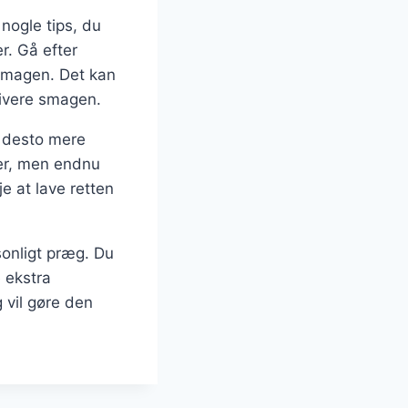
 nogle tips, du
r. Gå efter
 smagen. Det kan
sivere smagen.
, desto mere
mer, men endnu
e at lave retten
sonligt præg. Du
e ekstra
 vil gøre den