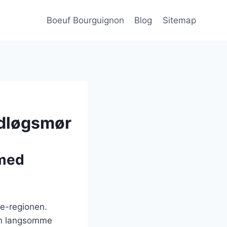
Boeuf Bourguignon
Blog
Sitemap
idløgsmør
 med
ne-regionen.
en langsomme