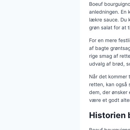
Boeuf bourguignon
anledningen. En k
lækre sauce. Du k
grøn salat for at ti
For en mere festl
af bagte grøntsag
rige smag af rett
udvalg af brød, 
Når det kommer til
retten, kan også 
dem, der ønsker en
være et godt alter
Historien