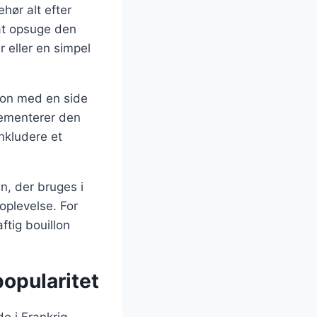
hør alt efter
 at opsuge den
 eller en simpel
non med en side
plementerer den
nkludere et
en, der bruges i
oplevelse. For
ftig bouillon
opularitet