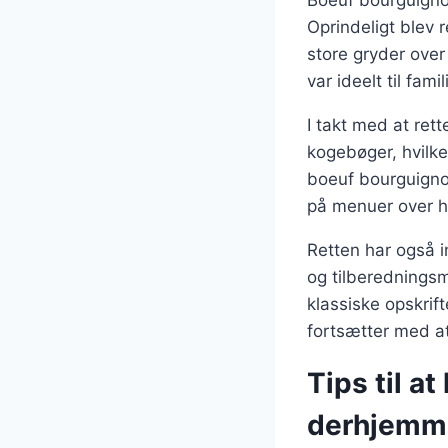
Boeuf bourguignon 
Oprindeligt blev r
store gryder over
var ideelt til fa
I takt med at ret
kogebøger, hvilke
boeuf bourguignon
på menuer over h
Retten har også i
og tilberedningsm
klassiske opskrift
fortsætter med at
Tips til a
derhjemm