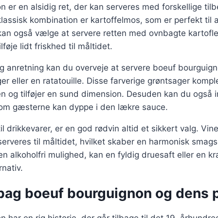
 er en alsidig ret, der kan serveres med forskellige tilbe
lassisk kombination er kartoffelmos, som er perfekt til
an også vælge at servere retten med ovnbagte kartofler
lføje lidt friskhed til måltidet.
ig anretning kan du overveje at servere boeuf bourguig
er eller en ratatouille. Disse farverige grøntsager kom
en og tilføjer en sund dimension. Desuden kan du også i
som gæsterne kan dyppe i den lækre sauce.
 drikkevarer, er en god rødvin altid et sikkert valg. Vin
serveres til måltidet, hvilket skaber en harmonisk smags
 alkoholfri mulighed, kan en fyldig druesaft eller en kra
nativ.
 bag boeuf bourguignon og dens p