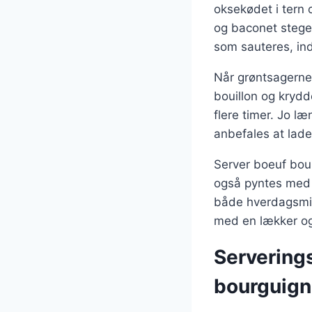
oksekødet i tern 
og baconet steges
som sauteres, ind
Når grøntsagerne 
bouillon og krydde
flere timer. Jo læ
anbefales at lade
Server boeuf bou
også pyntes med ha
både hverdagsmid
med en lækker og
Serverings
bourguig