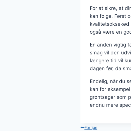
For at sikre, at 
kan følge. Først 
kvalitetsoksekød 
også være en god 
En anden vigtig f
smag vil den udvi
længere tid vil k
dagen før, da smag
Endelig, når du s
kan for eksempel 
grøntsager som pe
endnu mere speci
Indlægsnavi
Forrige