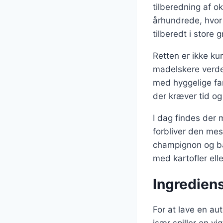
tilberedning af o
århundrede, hvor 
tilberedt i store g
Retten er ikke ku
madelskere verden
med hyggelige fa
der kræver tid o
I dag findes der 
forbliver den mes
champignon og ba
med kartofler elle
Ingrediens
For at lave en au