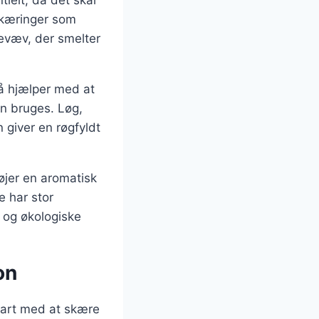
tielt, da det skal
dskæringer som
evæv, der smelter
så hjælper med at
n bruges. Løg,
 giver en røgfyldt
øjer en aromatisk
e har stor
e og økologiske
on
Start med at skære