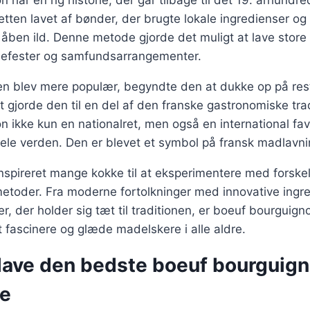
har en rig historie, der går tilbage til det 19. århundred
etten lavet af bønder, der brugte lokale ingredienser og 
 åben ild. Denne metode gjorde det muligt at lave store p
miliefester og samfundsarrangementer.
ten blev mere populær, begyndte den at dukke op på res
t gjorde den til en del af den franske gastronomiske trad
 ikke kun en nationalret, men også en international favo
ele verden. Den er blevet et symbol på fransk madlavn
nspireret mange kokke til at eksperimentere med forskel
etoder. Fra moderne fortolkninger med innovative ingred
er, der holder sig tæt til traditionen, er boeuf bourguign
 fascinere og glæde madelskere i alle aldre.
t lave den bedste boeuf bourguig
e