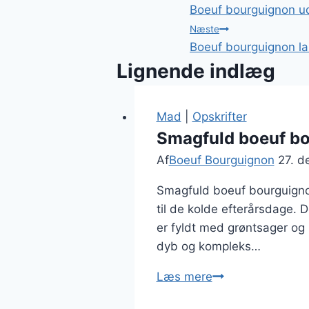
Boeuf bourguignon ude
Næste
Boeuf bourguignon la
Lignende indlæg
Mad
|
Opskrifter
Smagfuld boeuf bou
Af
Boeuf Bourguignon
27. 
Smagfuld boeuf bourguignon 
til de kolde efterårsdage.
er fyldt med grøntsager og 
dyb og kompleks…
Smagfuld
Læs mere
boeuf