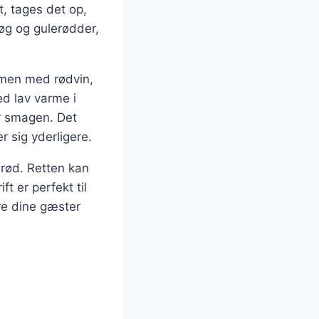
t, tages det op,
løg og gulerødder,
mmen med rødvin,
ed lav varme i
er smagen. Det
r sig yderligere.
brød. Retten kan
t er perfekt til
re dine gæster