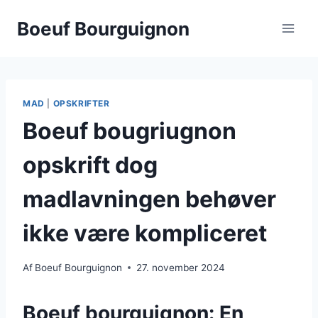
Fortsæt
Boeuf Bourguignon
til
indhold
MAD
|
OPSKRIFTER
Boeuf bougriugnon
opskrift dog
madlavningen behøver
ikke være kompliceret
Af
Boeuf Bourguignon
27. november 2024
Boeuf bourguignon: En