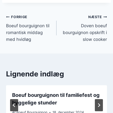
Indlægsnavigation
FORRIGE
NÆSTE
Boeuf bourguignon til
Doven boeuf
romantisk middag
bourguignon opskrift i
med hvidløg
slow cooker
Lignende indlæg
Boeuf bourguignon til familiefest og
hyggelige stunder
Af
Boeuf Bourguignon
18. december 2024