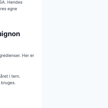
 USA. Hendes
eres egne
uignon
redienser. Her er
året i tern.
 bruges.