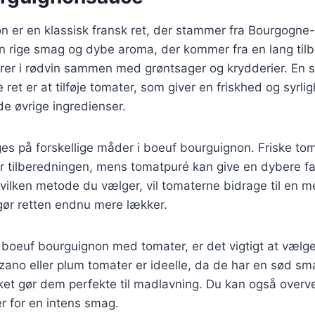
n er en klassisk fransk ret, der stammer fra Bourgogne
sin rige smag og dybe aroma, der kommer fra en lang til
rer i rødvin sammen med grøntsager og krydderier. E
 ret er at tilføje tomater, som giver en friskhed og syrli
e øvrige ingredienser.
es på forskellige måder i boeuf bourguignon. Friske to
r tilberedningen, mens tomatpuré kan give en dybere fa
vilken metode du vælger, vil tomaterne bidrage til en 
gør retten endnu mere lækker.
 boeuf bourguignon med tomater, er det vigtigt at vælge
ano eller plum tomater er ideelle, da de har en sød sm
ket gør dem perfekte til madlavning. Du kan også overv
r for en intens smag.