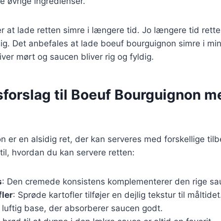
 øvrige ingredienser.
r at lade retten simre i længere tid. Jo længere tid rette
sig. Det anbefales at lade boeuf bourguignon simre i minds
iver mørt og saucen bliver rig og fyldig.
sforslag til Boeuf Bourguignon m
 er en alsidig ret, der kan serveres med forskellige tilb
til, hvordan du kan servere retten:
s
: Den cremede konsistens komplementerer den rige sau
fler
: Sprøde kartofler tilføjer en dejlig tekstur til måltidet
g luftig base, der absorberer saucen godt.