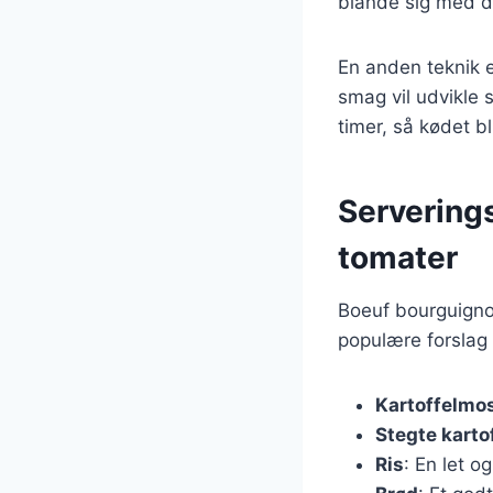
blande sig med de
En anden teknik e
smag vil udvikle 
timer, så kødet bl
Servering
tomater
Boeuf bourguignon
populære forslag 
Kartoffelmo
Stegte karto
Ris
: En let o