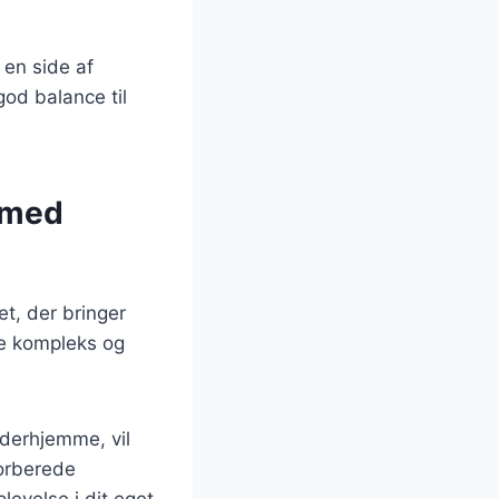
 en side af
god balance til
 med
t, der bringer
re kompleks og
 derhjemme, vil
forberede
levelse i dit eget