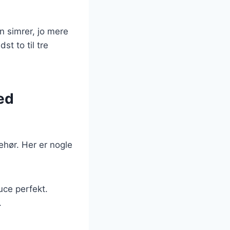
n simrer, jo mere
t to til tre
ed
ehør. Her er nogle
ce perfekt.
.