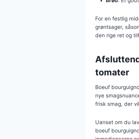
Brød
: Et god
For en festlig m
grøntsager, såsom
den rige ret og til
Afslutten
tomater
Boeuf bourguignon
nye smagsnuancer
frisk smag, der v
Uanset om du lave
boeuf bourguignon
ingredienserne og