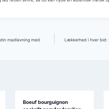
gation
i din madlavning med
Lækkerhed i hver bid: S
Boeuf bourguignon