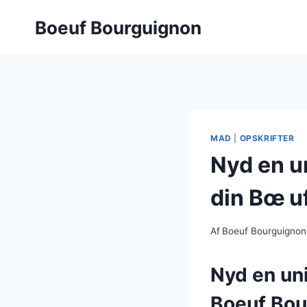
Fortsæt
Boeuf Bourguignon
til
indhold
MAD
|
OPSKRIFTER
Nyd en u
din Bœ u
Af
Boeuf Bourguignon
Nyd en un
Boeuf Bo