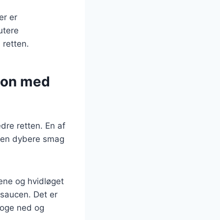
er er
autere
 retten.
gnon med
dre retten. En af
er en dybere smag
ene og hvidløget
l saucen. Det er
 koge ned og