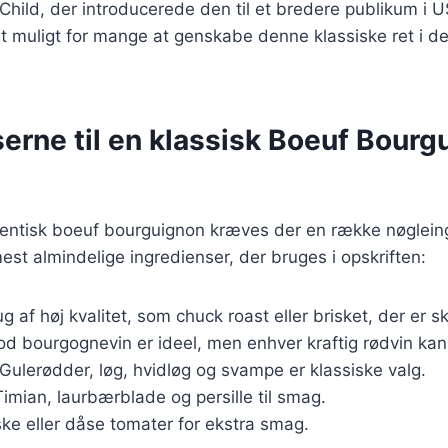
 Child, der introducerede den til et bredere publikum i
et muligt for mange at genskabe denne klassiske ret i d
erne til en klassisk Boeuf Bourg
utentisk boeuf bourguignon kræves der en række nøgleing
mest almindelige ingredienser, der bruges i opskriften:
ug af høj kvalitet, som chuck roast eller brisket, der er sk
od bourgognevin er ideel, men enhver kraftig rødvin kan
 Gulerødder, løg, hvidløg og svampe er klassiske valg.
Timian, laurbærblade og persille til smag.
iske eller dåse tomater for ekstra smag.