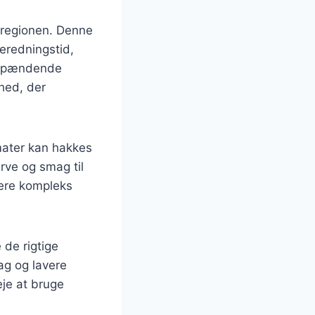
-regionen. Denne
beredningstid,
n spændende
ghed, der
mater kan hakkes
rve og smag til
mere kompleks
 de rigtige
ag og lavere
eje at bruge