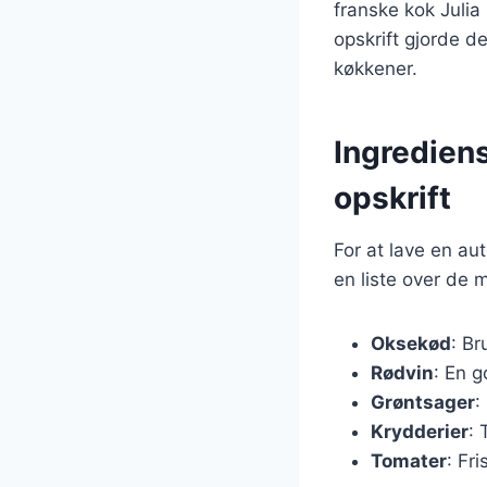
franske kok Julia
opskrift gjorde d
køkkener.
Ingrediens
opskrift
For at lave en a
en liste over de 
Oksekød
: Br
Rødvin
: En g
Grøntsager
:
Krydderier
: 
Tomater
: Fr