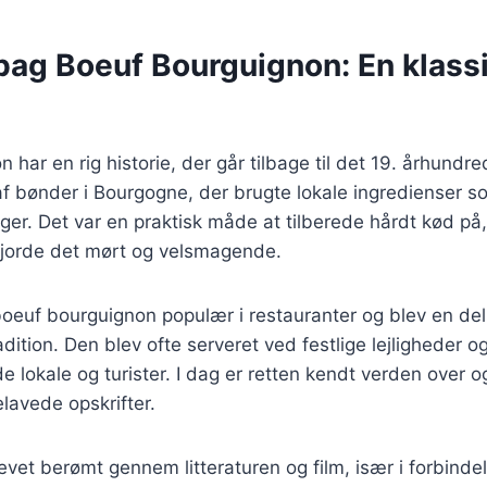
bag Boeuf Bourguignon: En klass
 har en rig historie, der går tilbage til det 19. århundr
 af bønder i Bourgogne, der brugte lokale ingredienser 
ger. Det var en praktisk måde at tilberede hårdt kød på
 gjorde det mørt og velsmagende.
boeuf bourguignon populær i restauranter og blev en del
dition. Den blev ofte serveret ved festlige lejligheder og
e lokale og turister. I dag er retten kendt verden over o
avede opskrifter.
evet berømt gennem litteraturen og film, især i forbind