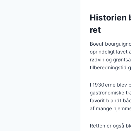
Historien 
ret
Boeuf bourguignon
oprindeligt lavet
rødvin og grøntsa
tilberedningstid
I 1930’erne blev 
gastronomiske tra
favorit blandt båd
af mange hjemmel
Retten er også bl