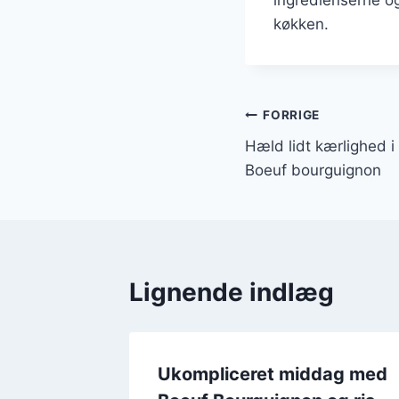
køkken.
Indlægsnavi
FORRIGE
Hæld lidt kærlighed 
Boeuf bourguignon
Lignende indlæg
ignon
Ukompliceret middag med