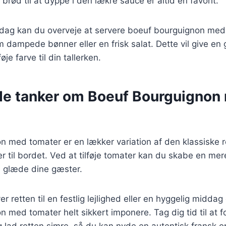
t brød til at dyppe i den lækre sauce er altid en favorit.
iddag kan du overveje at servere boeuf bourguignon med
 dampede bønner eller en frisk salat. Dette vil give en 
føje farve til din tallerken.
de tanker om Boeuf Bourguignon
 med tomater er en lækker variation af den klassiske re
 til bordet. Ved at tilføje tomater kan du skabe en me
il glæde dine gæster.
r retten til en festlig lejlighed eller en hyggelig middag
 med tomater helt sikkert imponere. Tag dig tid til at 
 lad retten simre, så du kan nyde en autentisk fransk op