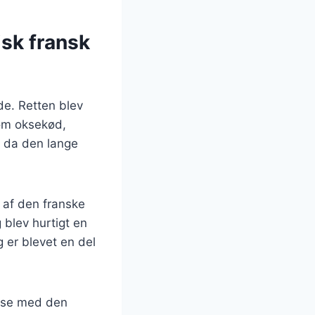
isk fransk
ede. Retten blev
som oksekød,
, da den lange
 af den franske
 blev hurtigt en
g er blevet en del
else med den