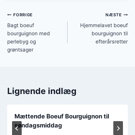
Indlægsnavigation
FORRIGE
NÆSTE
Bagt boeuf
Hjemmelavet boeuf
bourguignon med
bourguignon til
perlebyg og
efterårsretter
grøntsager
Lignende indlæg
Mættende Boeuf Bourguignon til
søndagsmiddag