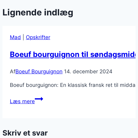
Lignende indlæg
Mad
|
Opskrifter
Boeuf bourguignon til søndagsmid
Af
Boeuf Bourguignon
14. december 2024
Boeuf bourguignon: En klassisk fransk ret til midda
Boeuf
Læs mere
bourguignon
til
søndagsmiddag
Skriv et svar
med