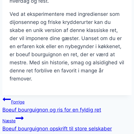
hverdag og fest.
Ved at eksperimentere med ingredienser som
dijonsennep og friske krydderurter kan du
skabe en unik version af denne klassiske ret,
der vil imponere dine gæster. Uanset om du er
en erfaren kok eller en nybegynder i køkkenet,
er boeuf bourguignon en ret, der er værd at
mestre. Med sin historie, smag og alsidighed vil
denne ret forblive en favorit i mange år
fremover.
Indlægsnavigation
Forrige
Boeuf bourguignon og ris for en fyldig ret
Næste
Boeuf bourguignon opskrift til store selskaber