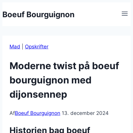
Fortsæt
Boeuf Bourguignon
til
indhold
Mad
|
Opskrifter
Moderne twist på boeuf
bourguignon med
dijonsennep
Af
Boeuf Bourguignon
13. december 2024
Historien bag boeuf