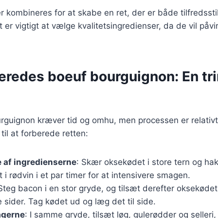
r kombineres for at skabe en ret, der er både tilfredsst
er vigtigt at vælge kvalitetsingredienser, da de vil påv
eredes boeuf bourguignon: En tri
rguignon kræver tid og omhu, men processen er relativt
 til at forberede retten:
 af ingredienserne
: Skær oksekødet i store tern og ha
 i rødvin i et par timer for at intensivere smagen.
 Steg bacon i en stor gryde, og tilsæt derefter oksekødet,
e sider. Tag kødet ud og læg det til side.
agerne
: I samme gryde, tilsæt løg, gulerødder og selleri