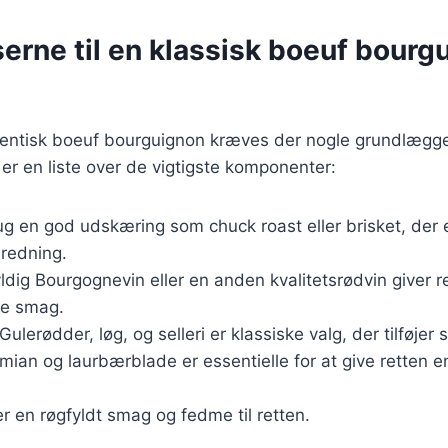
erne til en klassisk boeuf bourg
utentisk boeuf bourguignon kræves der nogle grundlæg
 er en liste over de vigtigste komponenter:
ug en god udskæring som chuck roast eller brisket, der e
eredning.
yldig Bourgognevin eller en anden kvalitetsrødvin giver 
ke smag.
 Gulerødder, løg, og selleri er klassiske valg, der tilføj
timian og laurbærblade er essentielle for at give retten 
jer en røgfyldt smag og fedme til retten.