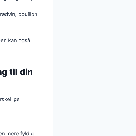
ødvin, bouillon
 Den kan også
g til din
skellige
 en mere fyldig