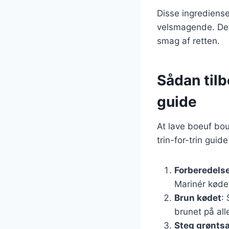
Disse ingrediense
velsmagende. Det 
smag af retten.
Sådan tilb
guide
At lave boeuf bou
trin-for-trin guide
Forberedelse
Marinér kødet
Brun kødet
:
brunet på all
Steg grønts