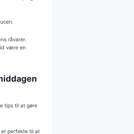
aucen.
ens råvarer.
tid være en
 middagen
tips til at gøre
 er perfekte til at