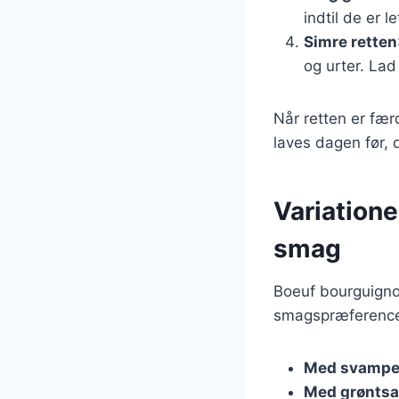
indtil de er l
Simre retten
og urter. Lad 
Når retten er fær
laves dagen før, 
Variatione
smag
Boeuf bourguigno
smagspræferencer
Med svamp
Med grøntsa