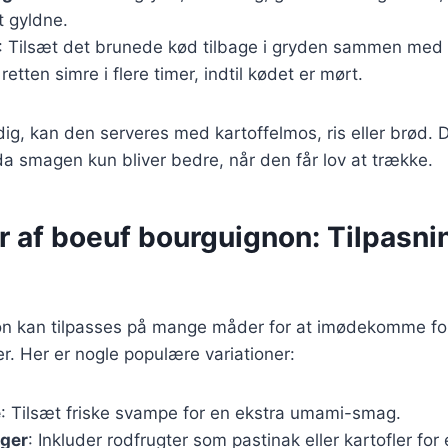
et gyldne.
: Tilsæt det brunede kød tilbage i gryden sammen med r
retten simre i flere timer, indtil kødet er mørt.
dig, kan den serveres med kartoffelmos, ris eller brød.
da smagen kun bliver bedre, når den får lov at trække.
r af boeuf bourguignon: Tilpasnin
n kan tilpasses på mange måder for at imødekomme for
. Her er nogle populære variationer:
e
: Tilsæt friske svampe for en ekstra umami-smag.
ger
: Inkluder rodfrugter som pastinak eller kartofler for