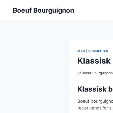
Fortsæt
Boeuf Bourguignon
til
indhold
MAD
|
OPSKRIFTER
Klassisk
Af
Boeuf Bourguignon
Klassisk 
Boeuf bourguigno
ret er kendt for 