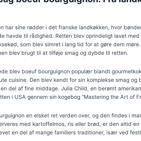
n har sine rødder i det franske landkøkken, hvor bønde
de havde til rådighed. Retten blev oprindeligt lavet med 
sekød, som blev simret i lang tid for at gøre dem møre.
n blev brugt til at tilføje smag og dybde til retten.
rede blev boeuf bourguignon populær blandt gourmetkok
ute cuisine. Den blev kendt for sin komplekse smag og b
n del af fine middage. Julia Child, en berømt amerikans
etten i USA gennem sin kogebog “Mastering the Art of F
urguignon en elsket ret verden over, og den findes i man
veres med kartoffelmos, ris eller brød, er den altid en
vet en del af mange familiers traditioner, især ved festli