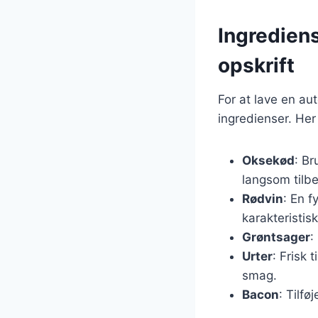
Ingrediens
opskrift
For at lave en a
ingredienser. Her
Oksekød
: Br
langsom tilb
Rødvin
: En f
karakteristis
Grøntsager
:
Urter
: Frisk 
smag.
Bacon
: Tilfø