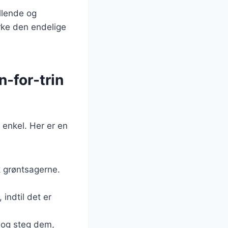
illende og
irke den endelige
n-for-trin
 enkel. Her er en
k grøntsagerne.
 indtil det er
, og steg dem,