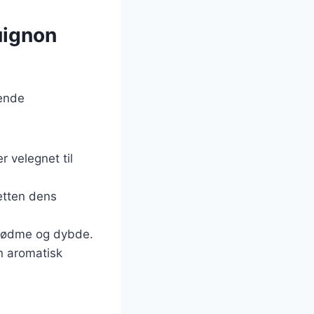
uignon
gende
r velegnet til
retten dens
er sødme og dybde.
en aromatisk