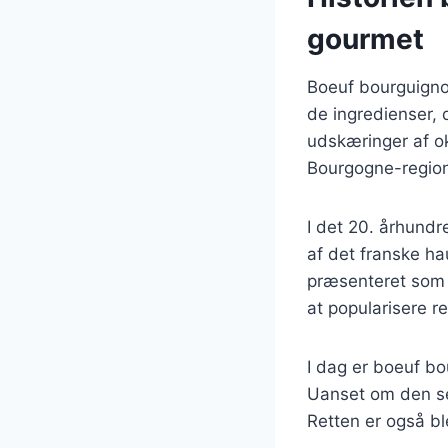
gourmet
Boeuf bourguigno
de ingredienser, 
udskæringer af ok
Bourgogne-regione
I det 20. århund
af det franske ha
præsenteret som e
at popularisere r
I dag er boeuf bo
Uanset om den ser
Retten er også ble