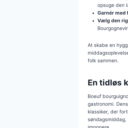
opsuge den l
Garnér med f
Vælg den rig
Bourgognevin
At skabe en hygg
middagsoplevelsen
folk sammen.
En tidløs 
Boeuf bourguignon
gastronomi. Dens 
klassiker, der for
søndagsmiddag, en
imponere.