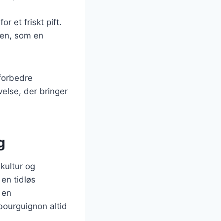
or et friskt pift.
ten, som en
forbedre
else, der bringer
g
kultur og
en tidløs
 en
bourguignon altid