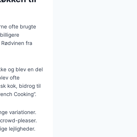
rne ofte brugte
billigere
 Rødvinen fra
ke og blev en del
lev ofte
k kok, bidrog til
rench Cooking”.
ge variationer.
 crowd-pleaser.
ge lejligheder.