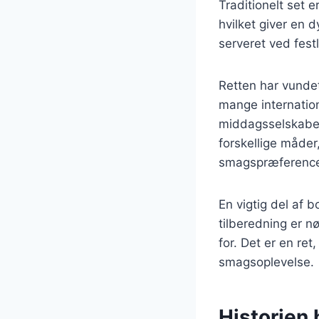
Traditionelt set 
hvilket giver en 
serveret ved festl
Retten har vundet
mange internation
middagsselskaber
forskellige måder,
smagspræference
En vigtig del af 
tilberedning er n
for. Det er en re
smagsoplevelse.
Historien 