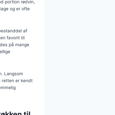
od portion rødvin,
dage og er ofte
 bestanddel af
 favorit til
redes på mange
ellige
ten. Langsom
 retten er kendt
lemmelig
økken til