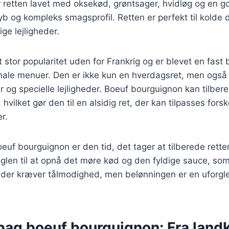
er retten lavet med oksekød, grøntsager, hvidløg og en g
dyb og kompleks smagsprofil. Retten er perfekt til kolde 
ige lejligheder.
 stor popularitet uden for Frankrig og er blevet en fast
ale menuer. Den er ikke kun en hverdagsret, men også en
 og specielle lejligheder. Boeuf bourguignon kan tilbe
 hvilket gør den til en alsidig ret, der kan tilpasses forsk
r.
boeuf bourguignon er den tid, det tager at tilberede ret
øglen til at opnå det møre kød og den fyldige sauce, som
t, der kræver tålmodighed, men belønningen er en uforg
bag boeuf bourguignon: Fra landk