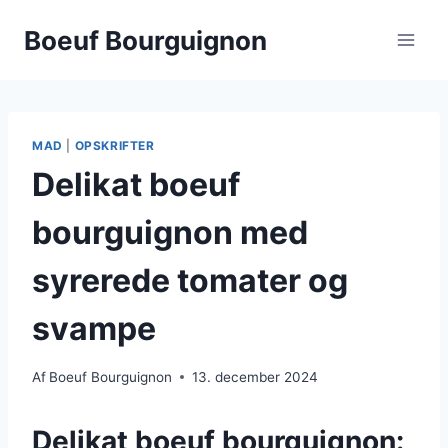
Fortsæt
Boeuf Bourguignon
til
indhold
MAD
|
OPSKRIFTER
Delikat boeuf
bourguignon med
syrerede tomater og
svampe
Af
Boeuf Bourguignon
13. december 2024
Delikat boeuf bourguignon: