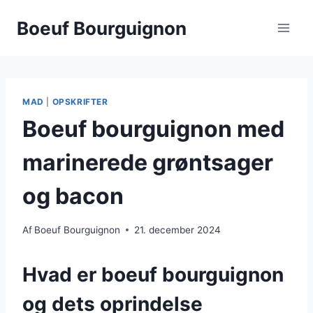
Fortsæt
Boeuf Bourguignon
til
indhold
MAD
|
OPSKRIFTER
Boeuf bourguignon med
marinerede grøntsager
og bacon
Af
Boeuf Bourguignon
21. december 2024
Hvad er boeuf bourguignon
og dets oprindelse