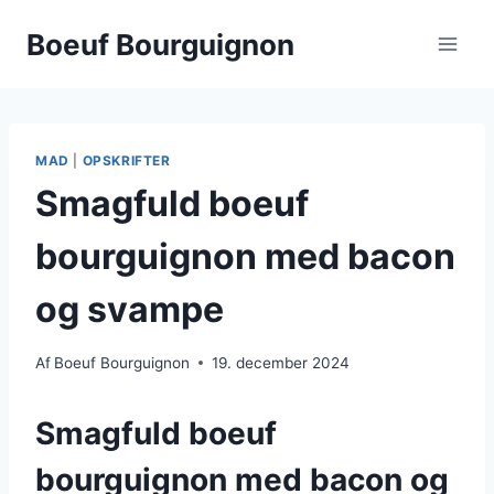
Fortsæt
Boeuf Bourguignon
til
indhold
MAD
|
OPSKRIFTER
Smagfuld boeuf
bourguignon med bacon
og svampe
Af
Boeuf Bourguignon
19. december 2024
Smagfuld boeuf
bourguignon med bacon og