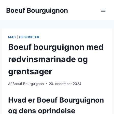
Fortsæt
Boeuf Bourguignon
til
indhold
MAD
|
OPSKRIFTER
Boeuf bourguignon med
rødvinsmarinade og
grøntsager
Af
Boeuf Bourguignon
20. december 2024
Hvad er Boeuf Bourguignon
og dens oprindelse