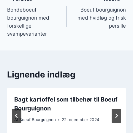
Indlægsnavigation
Bondeboeuf
Boeuf bourguignon
bourguignon med
med hvidløg og frisk
forskellige
persille
svampevarianter
Lignende indlæg
Bagt kartoffel som tilbehør til Boeuf
Bourguignon
Af
Boeuf Bourguignon
22. december 2024