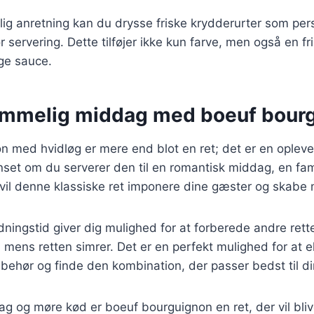
lig anretning kan du drysse friske krydderurter som persi
ør servering. Dette tilføjer ikke kun farve, men også en f
ge sauce.
emmelig middag med boeuf bour
 med hvidløg er mere end blot en ret; det er en oplevel
et om du serverer den til en romantisk middag, en famil
il denne klassiske ret imponere dine gæster og skabe 
dningstid giver dig mulighed for at forberede andre rette
mens retten simrer. Det er en perfekt mulighed for at 
ilbehør og finde den kombination, der passer bedst til d
g og møre kød er boeuf bourguignon en ret, der vil bli