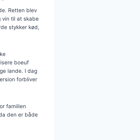
ede. Retten blev
vin til at skabe
de stykker kød,
ske
risere boeuf
nge lande. I dag
ersion forbliver
or familien
 da den er både