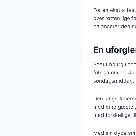
For en ekstra fest
over retten lige f
balancerer den ri
En uforgl
Boeuf bourguignon
folk sammen. Uans
søndagsmiddag, v
Den lange tilbere
med dine gæster, 
med forskellige t
Med sin dybe sma