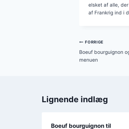
elsket af alle, d
af Frankrig ind i d
Indlægsnavi
FORRIGE
Boeuf bourguignon o
menuen
Lignende indlæg
ips som
Boeuf bourguignon til