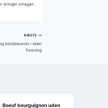
der bringer smagen
NÆSTE
og bordeauxvin i skøn
forening
Boeuf bourguignon uden
Boeuf 