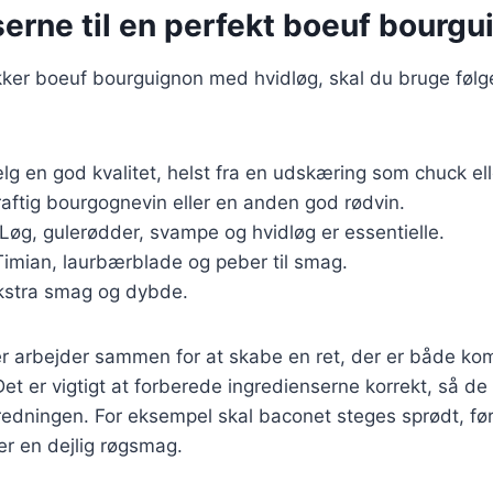
erne til en perfekt boeuf bourgu
ækker boeuf bourguignon med hvidløg, skal du bruge føl
lg en god kvalitet, helst fra en udskæring som chuck ell
raftig bourgognevin eller en anden god rødvin.
 Løg, gulerødder, svampe og hvidløg er essentielle.
Timian, laurbærblade og peber til smag.
ekstra smag og dybde.
er arbejder sammen for at skabe en ret, der er både ko
 Det er vigtigt at forberede ingredienserne korrekt, så de
edningen. For eksempel skal baconet steges sprødt, før
ver en dejlig røgsmag.