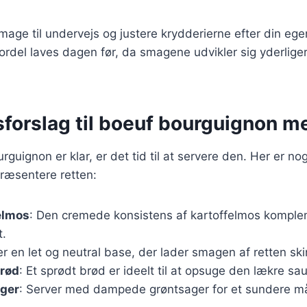
 smage til undervejs og justere krydderierne efter din eg
rdel laves dagen før, da smagene udvikler sig yderliger
sforslag til boeuf bourguignon m
guignon er klar, er det tid til at servere den. Her er nogl
ræsentere retten:
elmos
: Den cremede konsistens af kartoffelmos komple
t.
 er en let og neutral base, der lader smagen af retten s
rød
: Et sprødt brød er ideelt til at opsuge den lækre sa
ger
: Server med dampede grøntsager for et sundere må