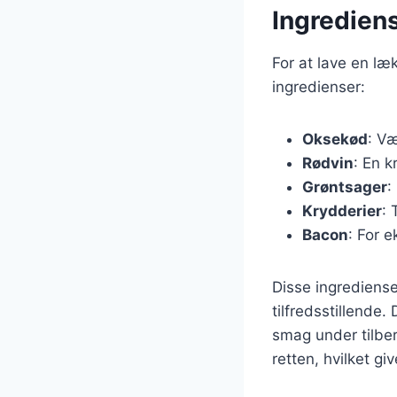
Ingrediens
For at lave en l
ingredienser:
Oksekød
: Væ
Rødvin
: En k
Grøntsager
:
Krydderier
: 
Bacon
: For 
Disse ingrediens
tilfredsstillende.
smag under tilber
retten, hvilket gi