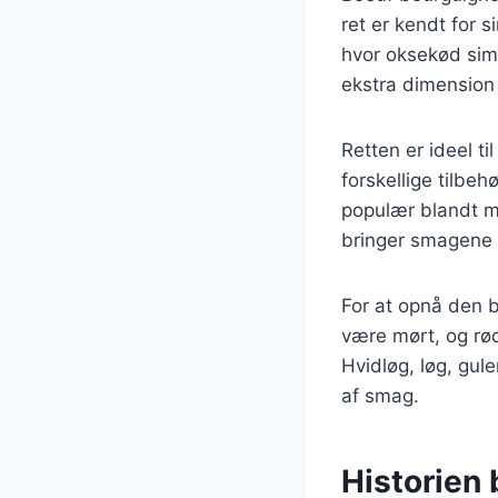
ret er kendt for 
hvor oksekød simr
ekstra dimension 
Retten er ideel t
forskellige tilbeh
populær blandt m
bringer smagene f
For at opnå den b
være mørt, og rødv
Hvidløg, løg, gul
af smag.
Historien