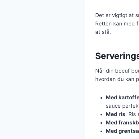
Det er vigtigt at
Retten kan med fo
at stå.
Servering
Når din boeuf bour
hvordan du kan p
Med kartoff
sauce perfek
Med ris
: Ris
Med franskb
Med grøntsa