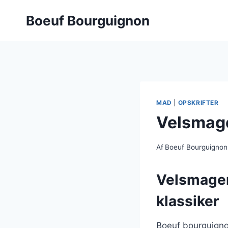
Fortsæt
Boeuf Bourguignon
til
indhold
MAD
|
OPSKRIFTER
Velsmage
Af
Boeuf Bourguignon
Velsmagen
klassiker
Boeuf bourguigno