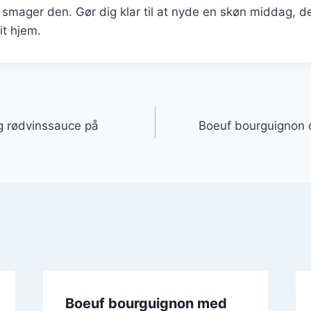
er smager den. Gør dig klar til at nyde en skøn middag, 
it hjem.
gation
g rødvinssauce på
Boeuf bourguignon 
Boeuf bourguignon med