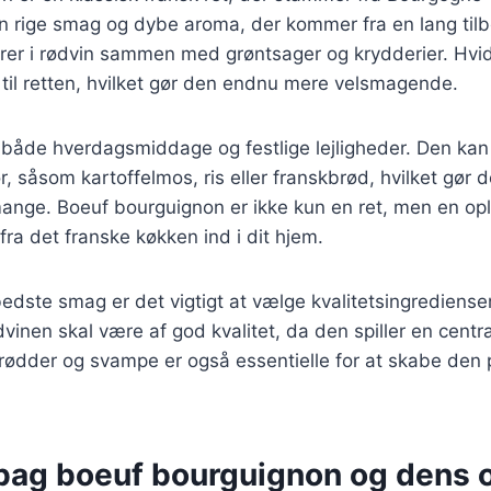
sin rige smag og dybe aroma, der kommer fra en lang til
er i rødvin sammen med grøntsager og krydderier. Hvidl
til retten, hvilket gør den endnu mere velsmagende.
il både hverdagsmiddage og festlige lejligheder. Den ka
ør, såsom kartoffelmos, ris eller franskbrød, hvilket gør 
ange. Boeuf bourguignon er ikke kun en ret, men en opl
ra det franske køkken ind i dit hjem.
edste smag er det vigtigt at vælge kvalitetsingrediense
inen skal være af god kvalitet, da den spiller en central 
erødder og svampe er også essentielle for at skabe den
 bag boeuf bourguignon og dens 