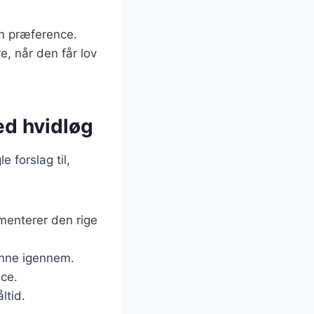
en præference.
e, når den får lov
ed hvidløg
e forslag til,
menterer den rige
kinne igennem.
uce.
ltid.