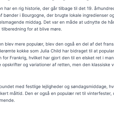
 har en rig historie, der går tilbage til det 19. århundr
 af bønder i Bourgogne, der brugte lokale ingredienser og 
lsmagende middag. Det var en måde at udnytte de hår
tilberedning for at blive møre.
ten blev mere populær, blev den også en del af det fran
rømte kokke som Julia Child har bidraget til at popula
or Frankrig, hvilket har gjort den til en elsket ret i ma
e opskrifter og variationer af retten, men den klassiske v
rbundet med festlige lejligheder og søndagsmiddage, hv
ert måltid. Den er også en populær ret til vinterfester,
rmende.