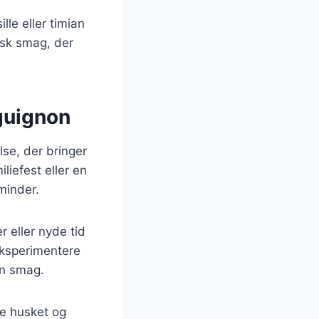
lle eller timian
risk smag, der
guignon
se, der bringer
iefest eller en
minder.
r eller nyde tid
eksperimentere
in smag.
ve husket og