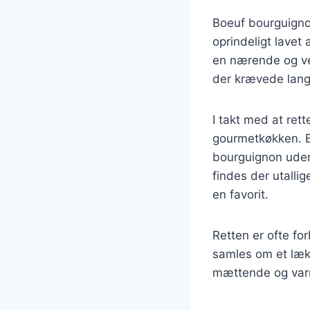
Boeuf bourguignon
oprindeligt lavet
en nærende og ve
der krævede lang 
I takt med at ret
gourmetkøkken. Be
bourguignon uden f
findes der utallig
en favorit.
Retten er ofte fo
samles om et lækk
mættende og va