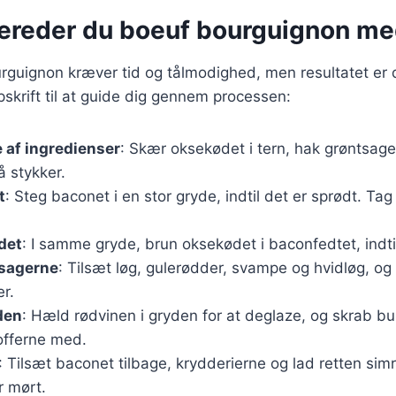
bereder du boeuf bourguignon me
rguignon kræver tid og tålmodighed, men resultatet er 
skrift til at guide dig gennem processen:
 af ingredienser
: Skær oksekødet i tern, hak grøntsag
 stykker.
t
: Steg baconet i en stor gryde, indtil det er sprødt. Ta
det
: I samme gryde, brun oksekødet i baconfedtet, indtil
tsagerne
: Tilsæt løg, gulerødder, svampe og hvidløg, og
er.
den
: Hæld rødvinen i gryden for at deglaze, og skrab bu
offerne med.
: Tilsæt baconet tilbage, krydderierne og lad retten simre
r mørt.