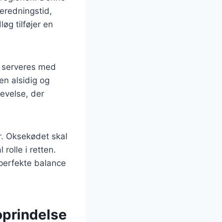
beredningstid,
øg tilføjer en
n serveres med
den alsidig og
evelse, der
r. Oksekødet skal
rolle i retten.
 perfekte balance
oprindelse