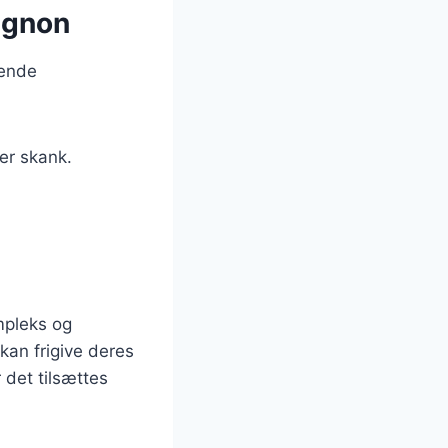
ignon
gende
er skank.
mpleks og
 kan frigive deres
 det tilsættes