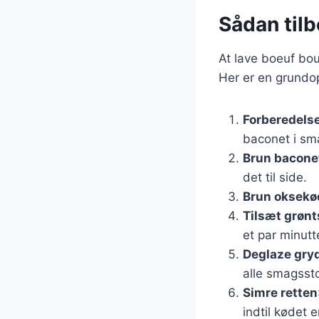
Sådan til
At lave boeuf bou
Her er en grundop
Forberedelse
baconet i små
Brun bacone
det til side.
Brun oksekø
Tilsæt grøn
et par minutt
Deglaze gry
alle smagsst
Simre retten
indtil kødet e