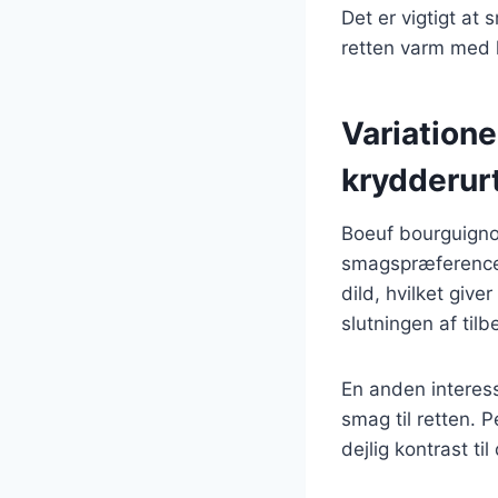
Det er vigtigt at
retten varm med k
Variation
krydderur
Boeuf bourguignon
smagspræferencer.
dild, hvilket give
slutningen af til
En anden interess
smag til retten. P
dejlig kontrast t