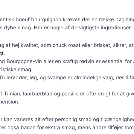
utentisk boeuf bourguignon kræves der en række nøglein
ens dybe smag. Her er nogle af de vigtigste ingredienser:
ug af høj kvalitet, som chuck roast eller brisket, sikrer, a
gt.
od Bourgogne-vin eller en kraftig rødvin er essentiel for 
ristiske smag.
 Gulerødder, løg, og svampe er almindelige valg, der til
r
: Timian, laurbærblad og persille er ofte brugt for at gi
mension.
r kan varieres alt efter personlig smag og tilgængelighe
erer også bacon for ekstra smag, mens andre tilføjer toma