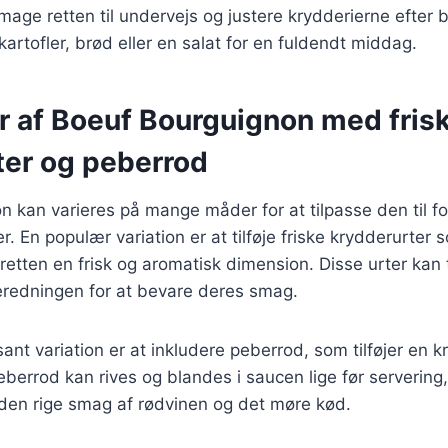
 smage retten til undervejs og justere krydderierne efter 
artofler, brød eller en salat for en fuldendt middag.
er af Boeuf Bourguignon med fris
ter og peberrod
 kan varieres på mange måder for at tilpasse den til fo
 En populær variation er at tilføje friske krydderurter 
r retten en frisk og aromatisk dimension. Disse urter kan 
beredningen for at bevare deres smag.
ant variation er at inkludere peberrod, som tilføjer en k
eberrod kan rives og blandes i saucen lige før servering,
il den rige smag af rødvinen og det møre kød.