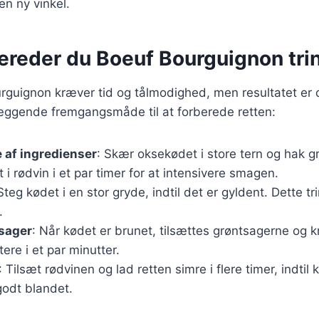
 en ny vinkel.
ereder du Boeuf Bourguignon trin 
rguignon kræver tid og tålmodighed, men resultatet er 
æggende fremgangsmåde til at forberede retten:
 af ingredienser
: Skær oksekødet i store tern og hak g
 i rødvin i et par timer for at intensivere smagen.
Steg kødet i en stor gryde, indtil det er gyldent. Dette trin
.
tsager
: Når kødet er brunet, tilsættes grøntsagerne og 
re i et par minutter.
: Tilsæt rødvinen og lad retten simre i flere timer, indtil
odt blandet.