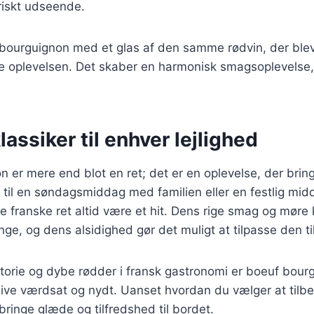
friskt udseende.
bourguignon med et glas af den samme rødvin, der blev 
e oplevelsen. Det skaber en harmonisk smagsoplevelse, 
lassiker til enhver lejlighed
 er mere end blot en ret; det er en oplevelse, der bri
 til en søndagsmiddag med familien eller en festlig mi
ke franske ret altid være et hit. Dens rige smag og møre 
nge, og dens alsidighed gør det muligt at tilpasse den t
torie og dybe rødder i fransk gastronomi er boeuf bourg
blive værdsat og nydt. Uanset hvordan du vælger at tilb
 bringe glæde og tilfredshed til bordet.