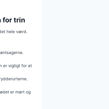
for trin
det hele værd.
røntsagerne.
 er vigtigt for at
krydderurterne.
 kødet er mørt og