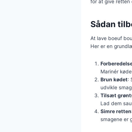
for at give retten
Sådan tilb
At lave boeuf bou
Her er en grundl
Forberedelse
Marinér kødet
Brun kødet
: 
udvikle smag
Tilsæt grøn
Lad dem saute
Simre retten
smagene er g