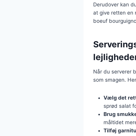
Derudover kan du 
at give retten en 
boeuf bourguigno
Serverings
lejlighede
Når du serverer bo
som smagen. Her e
Vælg det ret
sprød salat f
Brug smukke
måltidet mer
Tilføj garnit