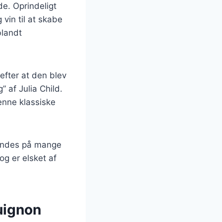
de. Oprindeligt
 vin til at skabe
blandt
efter at den blev
 af Julia Child.
enne klassiske
findes på mange
g er elsket af
uignon