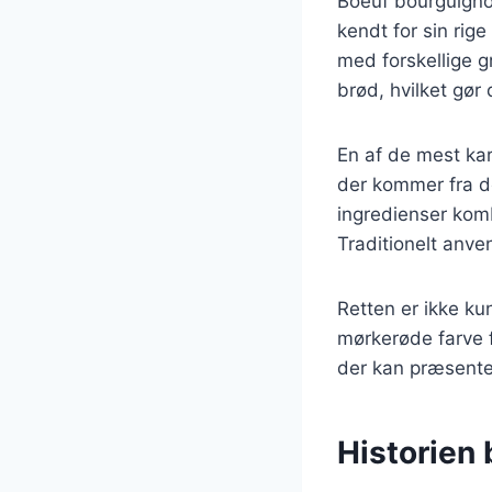
Boeuf bourguigno
kendt for sin ri
med forskellige g
brød, hvilket gør
En af de mest ka
der kommer fra d
ingredienser komb
Traditionelt anv
Retten er ikke ku
mørkerøde farve f
der kan præsente
Historien