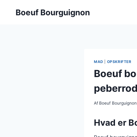
Fortsæt
Boeuf Bourguignon
til
indhold
MAD
|
OPSKRIFTER
Boeuf bo
peberro
Af
Boeuf Bourguignon
Hvad er B