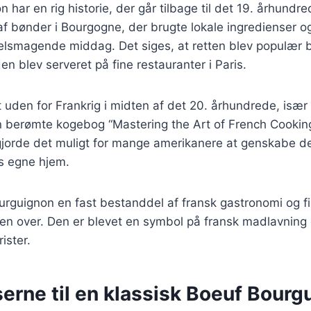
har en rig historie, der går tilbage til det 19. århundre
 af bønder i Bourgogne, der brugte lokale ingredienser og
lsmagende middag. Det siges, at retten blev populær 
den blev serveret på fine restauranter i Paris.
 uden for Frankrig i midten af det 20. århundrede, især 
 berømte kogebog “Mastering the Art of French Cooking”
gjorde det muligt for mange amerikanere at genskabe d
es egne hjem.
ourguignon en fast bestanddel af fransk gastronomi og 
en over. Den er blevet en symbol på fransk madlavning o
ister.
erne til en klassisk Boeuf Bourg