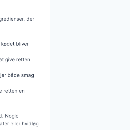
gredienser, der
t kødet bliver
at give retten
føjer både smag
ve retten en
d. Nogle
ter eller hvidløg