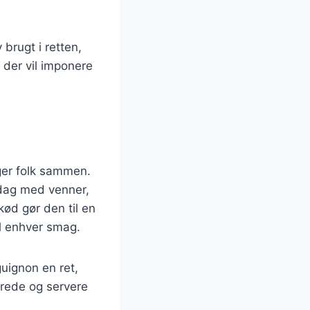
brugt i retten,
der vil imponere
nger folk sammen.
ddag med venner,
kød gør den til en
il enhver smag.
uignon en ret,
erede og servere