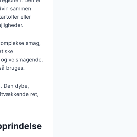
-regionen. Den er
ødvin sammen
rtofler eller
jligheder.
 komplekse smag,
atiske
de og velsmagende.
så bruges.
e. Den dybe,
titvækkende ret,
oprindelse