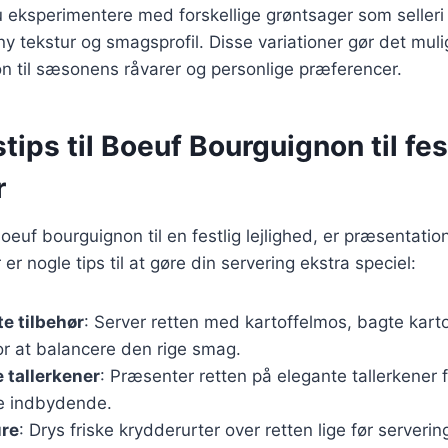
eksperimentere med forskellige grøntsager som selleri e
ny tekstur og smagsprofil. Disse variationer gør det mulig
n til sæsonens råvarer og personlige præferencer.
tips til Boeuf Bourguignon til fes
r
euf bourguignon til en festlig lejlighed, er præsentation
r nogle tips til at gøre din servering ekstra speciel:
te tilbehør
: Server retten med kartoffelmos, bagte kartof
or at balancere den rige smag.
 tallerkener
: Præsenter retten på elegante tallerkener f
e indbydende.
ure
: Drys friske krydderurter over retten lige før servering