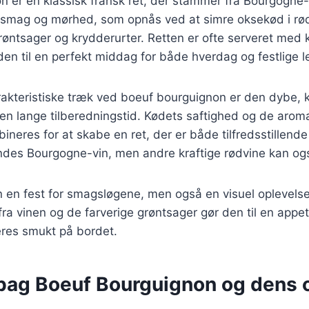
n er en klassisk fransk ret, der stammer fra Bourgogne
ge smag og mørhed, som opnås ved at simre oksekød i r
røntsager og krydderurter. Retten er ofte serveret med ka
 den til en perfekt middag for både hverdag og festlige le
rakteristiske træk ved boeuf bourguignon er den dybe,
en lange tilberedningstid. Kødets saftighed og de arom
ineres for at skabe en ret, der er både tilfredsstillen
endes Bourgogne-vin, men andre kraftige rødvine kan og
n en fest for smagsløgene, men også en visuel oplevels
ra vinen og de farverige grøntsager gør den til en appe
res smukt på bordet.
 bag Boeuf Bourguignon og dens 