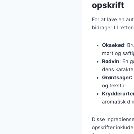
opskrift
For at lave en a
bidrager til rett
Oksekød
: Br
mørt og safti
Rødvin
: En g
dens karakte
Grøntsager
:
og tekstur.
Krydderurte
aromatisk di
Disse ingrediense
opskrifter inklud