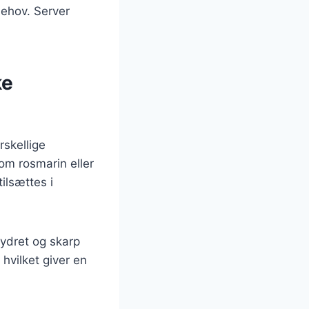
behov. Server
ke
rskellige
som rosmarin eller
tilsættes i
rydret og skarp
 hvilket giver en