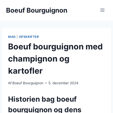
Fortsæt
Boeuf Bourguignon
til
indhold
MAD
|
OPSKRIFTER
Boeuf bourguignon med
champignon og
kartofler
Af
Boeuf Bourguignon
5. december 2024
Historien bag boeuf
bourguignon og dens