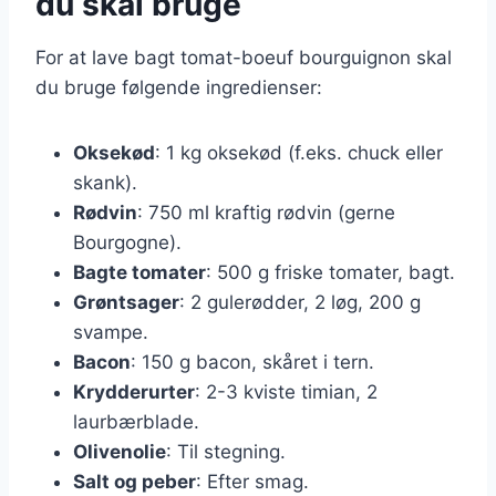
du skal bruge
For at lave bagt tomat-boeuf bourguignon skal
du bruge følgende ingredienser:
Oksekød
: 1 kg oksekød (f.eks. chuck eller
skank).
Rødvin
: 750 ml kraftig rødvin (gerne
Bourgogne).
Bagte tomater
: 500 g friske tomater, bagt.
Grøntsager
: 2 gulerødder, 2 løg, 200 g
svampe.
Bacon
: 150 g bacon, skåret i tern.
Krydderurter
: 2-3 kviste timian, 2
laurbærblade.
Olivenolie
: Til stegning.
Salt og peber
: Efter smag.