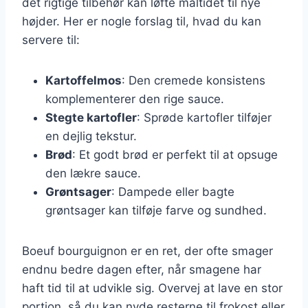
det rigtige tilbehør kan løfte måltidet til nye
højder. Her er nogle forslag til, hvad du kan
servere til:
Kartoffelmos
: Den cremede konsistens
komplementerer den rige sauce.
Stegte kartofler
: Sprøde kartofler tilføjer
en dejlig tekstur.
Brød
: Et godt brød er perfekt til at opsuge
den lækre sauce.
Grøntsager
: Dampede eller bagte
grøntsager kan tilføje farve og sundhed.
Boeuf bourguignon er en ret, der ofte smager
endnu bedre dagen efter, når smagene har
haft tid til at udvikle sig. Overvej at lave en stor
portion, så du kan nyde resterne til frokost eller