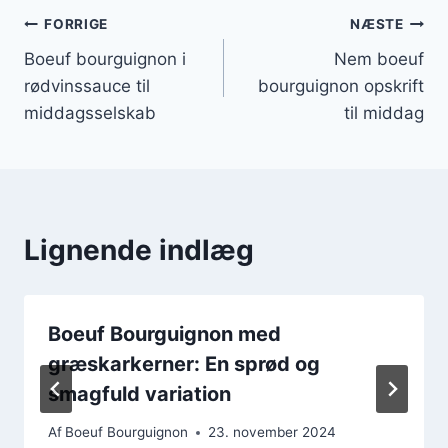
Indlægsnavigation
FORRIGE
NÆSTE
Boeuf bourguignon i
Nem boeuf
rødvinssauce til
bourguignon opskrift
middagsselskab
til middag
Lignende indlæg
Boeuf Bourguignon med
græskarkerner: En sprød og
smagfuld variation
Af
Boeuf Bourguignon
23. november 2024