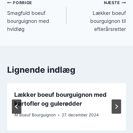
Indlægsnavigation
FORRIGE
NÆSTE
Smagfuld boeuf
Lækker boeuf
bourguignon med
bourguignon til
hvidløg
efterårsretter
Lignende indlæg
Lækker boeuf bourguignon med
kartofler og gulerødder
Af
Boeuf Bourguignon
27. december 2024