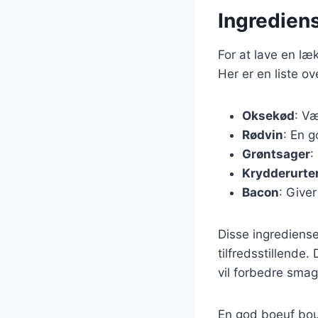
Ingrediens
For at lave en l
Her er en liste o
Oksekød
: Væ
Rødvin
: En g
Grøntsager
:
Krydderurte
Bacon
: Give
Disse ingrediens
tilfredsstillende.
vil forbedre smag
En god boeuf bour