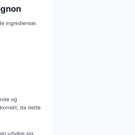
ignon
e ingredienser.
ende og
e korrekt, da dette
an udvikle sig.