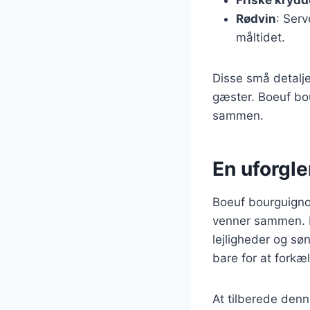
Rødvin
: Serv
måltidet.
Disse små detaljer
gæster. Boeuf bou
sammen.
En uforgl
Boeuf bourguignon
venner sammen. De
lejligheder og sø
bare for at forkæ
At tilberede den