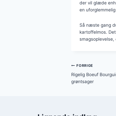
der vil glæde en
en uforglemmelig 
Så næste gang du
kartoffelmos. Det
smagsoplevelse, 
Indlægsnavi
FORRIGE
Rigelig Boeuf Bourg
grøntsager