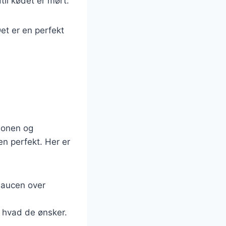
dtil kødet er mørt.
et er en perfekt
ionen og
en perfekt. Her er
saucen over
, hvad de ønsker.