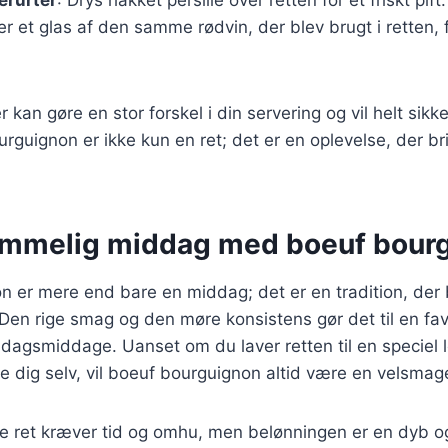
er et glas af den samme rødvin, der blev brugt i retten, 
 kan gøre en stor forskel i din servering og vil helt sik
rguignon er ikke kun en ret; det er en oplevelse, der bri
emmelig middag med boeuf bour
 er mere end bare en middag; det er en tradition, der b
n rige smag og den møre konsistens gør det til en favo
ndagsmiddage. Uanset om du laver retten til en speciel le
le dig selv, vil boeuf bourguignon altid være en velsma
ne ret kræver tid og omhu, men belønningen er en dyb 