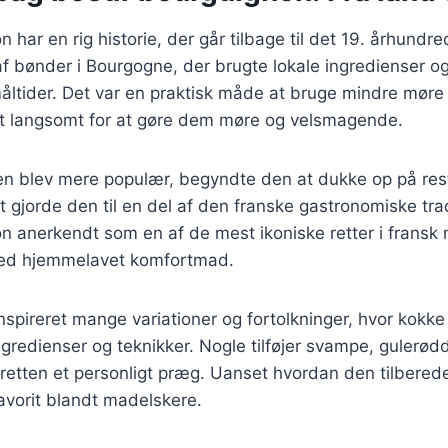
 har en rig historie, der går tilbage til det 19. århundr
 af bønder i Bourgogne, der brugte lokale ingredienser og
åltider. Det var en praktisk måde at bruge mindre møre
dt langsomt for at gøre dem møre og velsmagende.
ten blev mere populær, begyndte den at dukke op på res
t gjorde den til en del af den franske gastronomiske trad
n anerkendt som en af de mest ikoniske retter i fransk
med hjemmelavet komfortmad.
nspireret mange variationer og fortolkninger, hvor kokk
ngredienser og teknikker. Nogle tilføjer svampe, gulerød
 retten et personligt præg. Uanset hvordan den tilberede
avorit blandt madelskere.