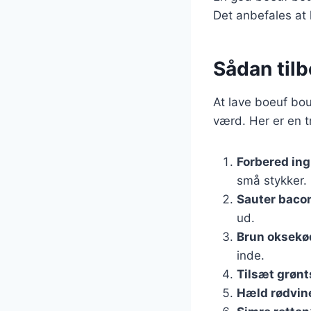
Det anbefales at l
Sådan tilb
At lave boeuf bou
værd. Her er en tr
Forbered in
små stykker.
Sauter baco
ud.
Brun oksekø
inde.
Tilsæt grøn
Hæld rødvine