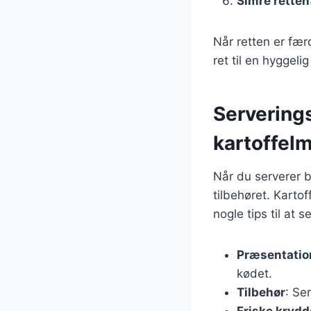
Simre retten
Når retten er fær
ret til en hyggel
Servering
kartoffel
Når du serverer b
tilbehøret. Karto
nogle tips til at s
Præsentatio
kødet.
Tilbehør
: Se
Friske krydd