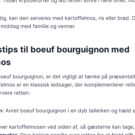
: Tilsæt krydderurter og lad retten simre i flere timer, in
dig, kan den serveres med kartoffelmos, ris eller brød. D
ig middag med familie og venner.
stips til boeuf bourguignon med
mos
oeuf bourguignon, er det vigtigt at tænke på præsentat
ffelmos er en klassisk ledsager, der komplementerer rett
ervere retten:
n
: Anret boeuf bourguignon i en dyb tallerken og hæld 
rver kartoffelmosen ved siden af, så gæsterne kan tage
erurter
: Drys hakket persille over retten for et friskt pift.