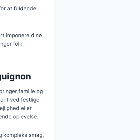
for at fuldende
kert imponere dine
nger folk
guignon
ringer familie og
rit ved festlige
jlighed eller
gende oplevelse.
og kompleks smag,