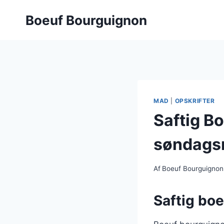
Fortsæt
Boeuf Bourguignon
til
indhold
MAD
|
OPSKRIFTER
Saftig B
søndags
Af
Boeuf Bourguignon
Saftig boe