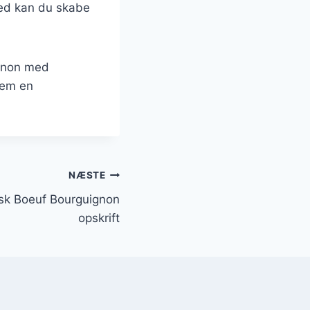
hed kan du skabe
ignon med
 dem en
NÆSTE
isk Boeuf Bourguignon
opskrift