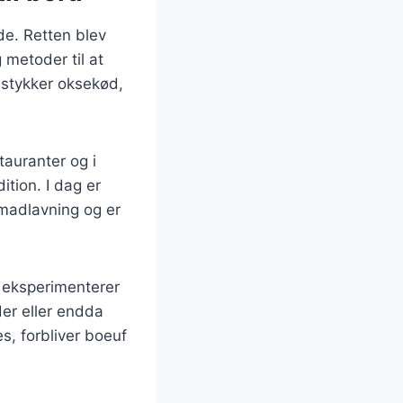
ede. Retten blev
 metoder til at
 stykker oksekød,
tauranter og i
ition. I dag er
 madlavning og er
e eksperimenterer
der eller endda
s, forbliver boeuf