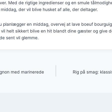
hver. Med de rigtige ingredienser og en smule tålmodig
middag, der vil blive husket af alle, der deltager.
 planlægger en middag, overvej at lave boeuf bourgu
 vil helt sikkert blive en hit blandt dine gæster og give
de sent vil glemme.
gation
uignon med marinerede
Rig på smag: klass