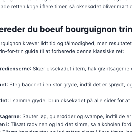
ade retten koge i flere timer, så oksekødet bliver mørt o
ereder du boeuf bourguignon trin 
rguignon kræver lidt tid og tålmodighed, men resultatet
in-for-trin guide til at forberede denne klassiske ret:
gredienserne
: Skær oksekødet i tern, hak grøntsagerne
net
: Steg baconet i en stor gryde, indtil det er sprødt, o
det
: I samme gryde, brun oksekødet på alle sider for a
tsagerne
: Sauter løg, gulerødder og svampe, indtil de er
n i
: Tilsæt rødvinen og lad det simre, så alkoholen for