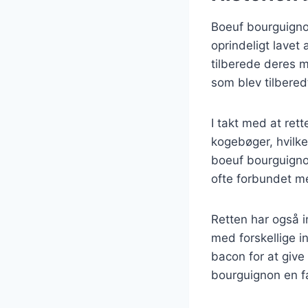
Boeuf bourguignon
oprindeligt lavet
tilberede deres m
som blev tilbere
I takt med at ret
kogebøger, hvilke
boeuf bourguigno
ofte forbundet 
Retten har også i
med forskellige i
bacon for at give
bourguignon en f