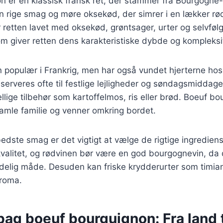
n er en klassisk fransk ret, der stammer fra Bourgogne
sin rige smag og møre oksekød, der simrer i en lækker r
er retten lavet med oksekød, grøntsager, urter og selvføl
som giver retten dens karakteristiske dybde og kompleksi
n populær i Frankrig, men har også vundet hjerterne ho
serveres ofte til festlige lejligheder og søndagsmiddag
lige tilbehør som kartoffelmos, ris eller brød. Boeuf bo
 samle familie og venner omkring bordet.
edste smag er det vigtigt at vælge de rigtige ingredien
kvalitet, og rødvinen bør være en god bourgognevin, da d
delig måde. Desuden kan friske krydderurter som timian o
roma.
bag boeuf bourguignon: Fra land t