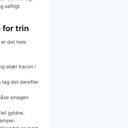
g saftigt.
for trin
 er det hele
 og skær bacon i
g tag det derefter
t låse smagen
 let gyldne.
damper.