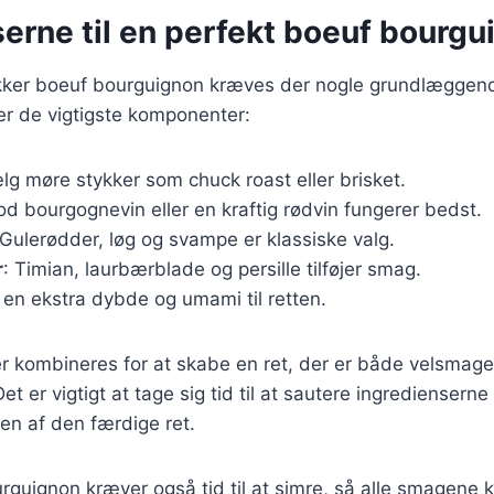
erne til en perfekt boeuf bourgu
ækker boeuf bourguignon kræves der nogle grundlæggend
ver de vigtigste komponenter:
lg møre stykker som chuck roast eller brisket.
od bourgognevin eller en kraftig rødvin fungerer bedst.
 Gulerødder, løg og svampe er klassiske valg.
r
: Timian, laurbærblade og persille tilføjer smag.
r en ekstra dybde og umami til retten.
er kombineres for at skabe en ret, der er både velsmag
 Det er vigtigt at tage sig tid til at sautere ingrediensern
en af den færdige ret.
guignon kræver også tid til at simre, så alle smagene k