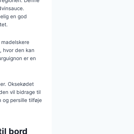
-regionen. Denne
ødvinsauce.
gelig en god
tet.
s madelskere
e, hvor den kan
urguignon er en
ser. Oksekødet
en vil bidrage til
g persille tilføje
il bord