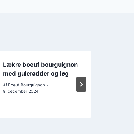
Lækre boeuf bourguignon
Uforgl
med gulerødder og løg
bourgui
lejligh
Af
Boeuf Bourguignon
8. december 2024
Af
Boeuf B
12. decem