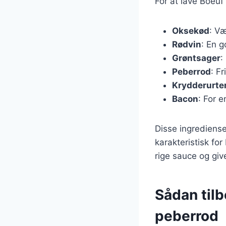
For at lave Boeu
Oksekød
: V
Rødvin
: En g
Grøntsager
:
Peberrod
: Fr
Krydderurte
Bacon
: For e
Disse ingrediens
karakteristisk fo
rige sauce og give
Sådan til
peberrod