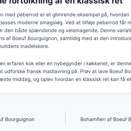
 fortolkning af en klassisk ret
n med peberrod er et glimrende eksempel på, hvordan k
lpasses moderne smagsløg. Ved at tilføje peberrod får r
ør den både spændende og velsmagende. Denne variat
ens af Boeuf Bourguignon, samtidig med at den introduce
l nutidens madelskere.
n erfaren kok eller en nybegynder i køkkenet, er denne
at udforske fransk madlavning på. Prøv at lave Boeuf 
næste middag, og oplev hvordan en klassisk ret kan få e
gation
f Bourguignon
Bohamfien af Boeuf B