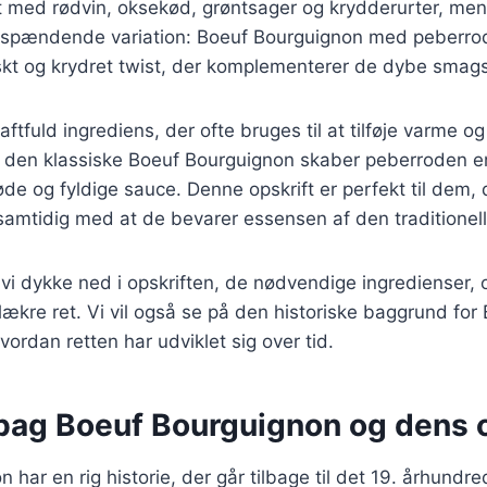
et med rødvin, oksekød, grøntsager og krydderurter, men 
n spændende variation: Boeuf Bourguignon med peberrod.
riskt og krydret twist, der komplementerer de dybe smag
ftfuld ingrediens, der ofte bruges til at tilføje varme og 
den klassiske Boeuf Bourguignon skaber peberroden en
søde og fyldige sauce. Denne opskrift er perfekt til dem, 
samtidig med at de bevarer essensen af den traditionell
il vi dykke ned i opskriften, de nødvendige ingredienser
lækre ret. Vi vil også se på den historiske baggrund for
ordan retten har udviklet sig over tid.
 bag Boeuf Bourguignon og dens 
 har en rig historie, der går tilbage til det 19. århundr