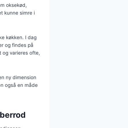
som oksekød,
et kunne simre i
ske køkken. I dag
er og findes på
 og varieres ofte,
 en ny dimension
 men også en måde
eberrod