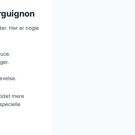
urguignon
er. Her er nogle
auce.
ger.
evelse.
tidet mere
specielle