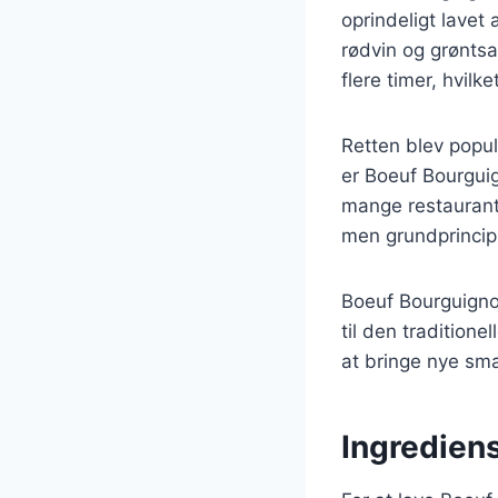
oprindeligt lavet
rødvin og grøntsa
flere timer, hvil
Retten blev popul
er Boeuf Bourgui
mange restaurante
men grundprincip
Boeuf Bourguigno
til den tradition
at bringe nye sma
Ingredien