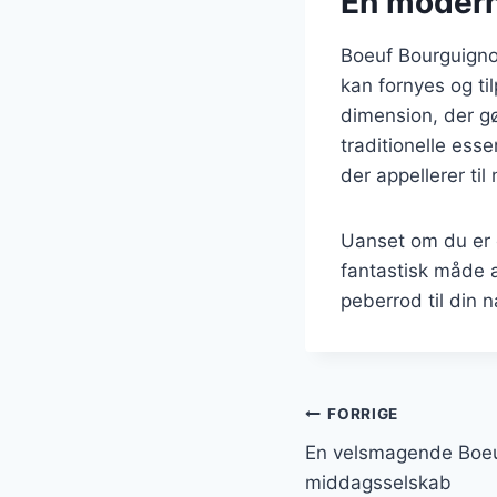
En moderne
Boeuf Bourguigno
kan fornyes og ti
dimension, der g
traditionelle ess
der appellerer ti
Uanset om du er e
fantastisk måde 
peberrod til din 
Indlægsnavi
FORRIGE
En velsmagende Boeu
middagsselskab