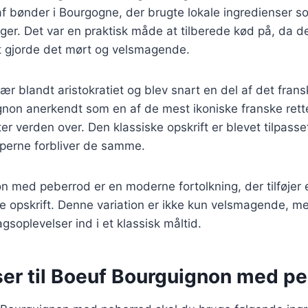
 af bønder i Bourgogne, der brugte lokale ingredienser 
ger. Det var en praktisk måde at tilberede kød på, da d
ket gjorde det mørt og velsmagende.
ær blandt aristokratiet og blev snart en del af det fran
gnon anerkendt som en af de mest ikoniske franske rett
r verden over. Den klassiske opskrift er blevet tilpasset
perne forbliver de samme.
n med peberrod er en moderne fortolkning, der tilføjer
elle opskrift. Denne variation er ikke kun velsmagende,
gsoplevelser ind i et klassisk måltid.
ser til Boeuf Bourguignon med p