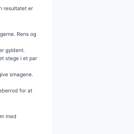
 resultatet er
agerne. Rens og
 er gyldent.
et stege i et par
igive smagene.
eberrod for at
arm med