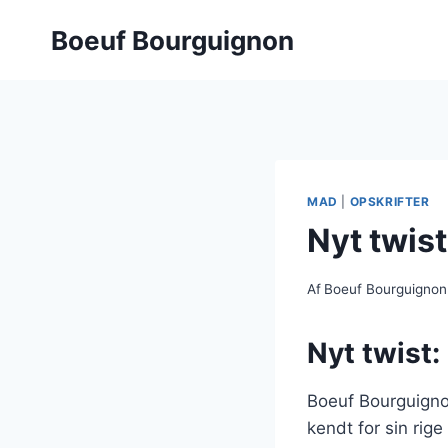
Fortsæt
Boeuf Bourguignon
til
indhold
MAD
|
OPSKRIFTER
Nyt twis
Af
Boeuf Bourguignon
Nyt twist
Boeuf Bourguigno
kendt for sin rig