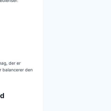
edienser:
ag, der er
er balancerer den
ed