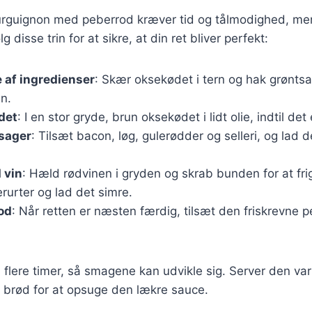
urguignon med peberrod kræver tid og tålmodighed, men
 disse trin for at sikre, at din ret bliver perfekt:
 af ingredienser
: Skær oksekødet i tern og hak grønts
n.
det
: I en stor gryde, brun oksekødet i lidt olie, indtil det
tsager
: Tilsæt bacon, løg, gulerødder og selleri, og lad d
 vin
: Hæld rødvinen i gryden og skrab bunden for at fr
rurter og lad det simre.
rod
: Når retten er næsten færdig, tilsæt den friskrevne p
i flere timer, så smagene kan udvikle sig. Server den v
r brød for at opsuge den lækre sauce.