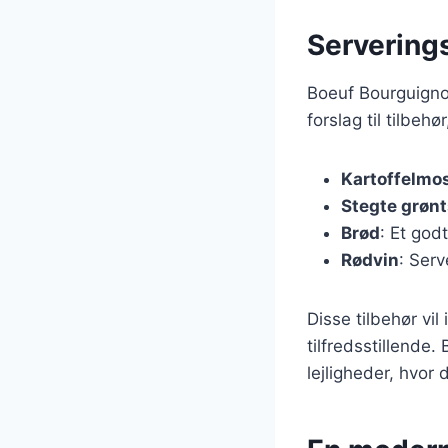
Serverings
Boeuf Bourguigno
forslag til tilbeh
Kartoffelmo
Stegte grøn
Brød
: Et godt
Rødvin
: Serv
Disse tilbehør vi
tilfredsstillende.
lejligheder, hvor