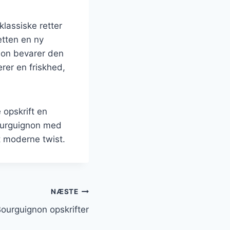
lassiske retter
etten en ny
ion bevarer den
rer en friskhed,
 opskrift en
Bourguignon med
t moderne twist.
NÆSTE
ourguignon opskrifter