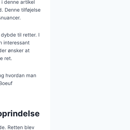
i denne artikel
 Denne tilføjelse
snuancer.
dybde til retter. I
 interessant
der ønsker at
e ret.
, og hvordan man
 Boeuf
oprindelse
ede. Retten blev