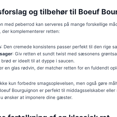
forslag og tilbehør til Boeuf Bo
n med peberrod kan serveres på mange forskellige måd
ør, der komplementerer retten:
s
: Den cremede konsistens passer perfekt til den rige s
tsager
: Giv retten et sundt twist med sæsonens grøntsa
 brød er ideelt til at dyppe i saucen.
er en glas rødvin, der matcher retten for en fuldendt opl
l ikke kun forbedre smagsoplevelsen, men også gøre mål
 Boeuf Bourguignon er perfekt til middagsselskaber eller 
 du ønsker at imponere dine gæster.