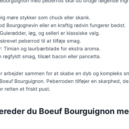
f Bourguignon med peberrod skal du bruge følgende ingr
ælg møre stykker som chuck eller skank.
od Bourgognevin eller en kraftig rødvin fungerer bedst.
 Gulerødder, løg, og selleri er klassiske valg.
iskrevet peberrod til at tilføje smag.
r
: Timian og laurbærblade for ekstra aroma.
n røgfyldt smag, tilsæt bacon eller pancetta.
er arbejder sammen for at skabe en dyb og kompleks sm
r Boeuf Bourguignon. Peberroden tilføjer en skarphed, d
r retten et friskt pust.
bereder du Boeuf Bourguignon m