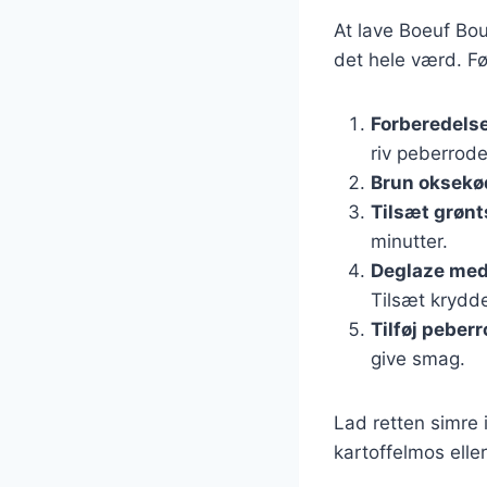
At lave Boeuf Bo
det hele værd. Følg
Forberedelse
riv peberrode
Brun oksekø
Tilsæt grøn
minutter.
Deglaze med
Tilsæt krydde
Tilføj peber
give smag.
Lad retten simre 
kartoffelmos elle