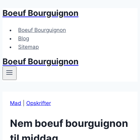
Boeuf Bourguignon
Fortsæt
til
indhold
Boeuf Bourguignon
Blog
Sitemap
Boeuf Bourguignon
Mad
|
Opskrifter
Nem boeuf bourguignon
til middag