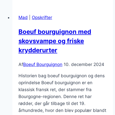
til
romantisk
Mad
|
Opskrifter
aften
hjemme
Boeuf bourguignon med
skovsvampe og friske
krydderurter
Af
Boeuf Bourguignon
10. december 2024
Historien bag boeuf bourguignon og dens
oprindelse Boeuf bourguignon er en
klassisk fransk ret, der stammer fra
Bourgogne-regionen. Denne ret har
rødder, der går tilbage til det 19.
århundrede, hvor den blev populær blandt