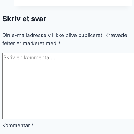
i
boeuf
Skriv et svar
bourguignon
opskriften
Din e-mailadresse vil ikke blive publiceret.
Krævede
felter er markeret med
*
Kommentar
*