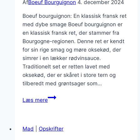
Af
Boeuf Bourguignon
4. december 2024
Boeuf bourguignon: En klassisk fransk ret
med dybe smage Boeuf bourguignon er
en klassisk fransk ret, der stammer fra
Bourgogne-regionen. Denne ret er kendt
for sin rige smag og møre oksekød, der
simrer i en lækker rødvinsauce.
Traditionelt set er retten lavet med
oksekød, der er skåret i store tern og
tilberedt med grøntsager som…
Boeuf
Læs mere
bourguignon
og
dild
Mad
|
Opskrifter
for
en