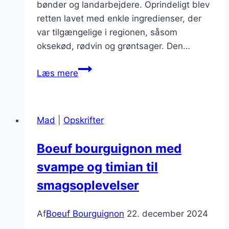
bønder og landarbejdere. Oprindeligt blev
retten lavet med enkle ingredienser, der
var tilgængelige i regionen, såsom
oksekød, rødvin og grøntsager. Den…
Boeuf
Læs mere
bourguignon
med
skovsvampe
Mad
|
Opskrifter
og
friske
Boeuf bourguignon med
krydderurter
svampe og timian til
smagsoplevelser
Af
Boeuf Bourguignon
22. december 2024