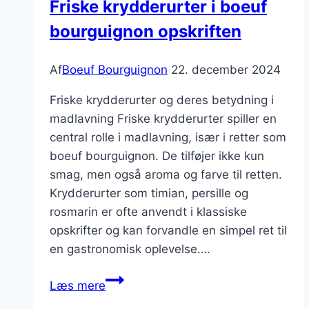
Friske krydderurter i boeuf
til
bourguignon opskriften
smagsoplevelser
Af
Boeuf Bourguignon
22. december 2024
Friske krydderurter og deres betydning i
madlavning Friske krydderurter spiller en
central rolle i madlavning, især i retter som
boeuf bourguignon. De tilføjer ikke kun
smag, men også aroma og farve til retten.
Krydderurter som timian, persille og
rosmarin er ofte anvendt i klassiske
opskrifter og kan forvandle en simpel ret til
en gastronomisk oplevelse….
Friske
Læs mere
krydderurter