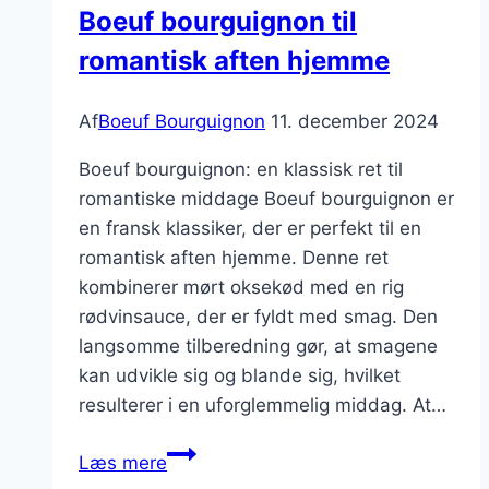
Boeuf bourguignon til
frisk
romantisk aften hjemme
smag
Af
Boeuf Bourguignon
11. december 2024
Boeuf bourguignon: en klassisk ret til
romantiske middage Boeuf bourguignon er
en fransk klassiker, der er perfekt til en
romantisk aften hjemme. Denne ret
kombinerer mørt oksekød med en rig
rødvinsauce, der er fyldt med smag. Den
langsomme tilberedning gør, at smagene
kan udvikle sig og blande sig, hvilket
resulterer i en uforglemmelig middag. At…
Boeuf
Læs mere
bourguignon