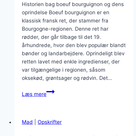
Historien bag boeuf bourguignon og dens
oprindelse Boeuf bourguignon er en
klassisk fransk ret, der stammer fra
Bourgogne-regionen. Denne ret har
rødder, der går tilbage til det 19.
århundrede, hvor den blev populær blandt
bønder og landarbejdere. Oprindeligt blev
retten lavet med enkle ingredienser, der
var tilgængelige i regionen, såsom
oksekød, grøntsager og rødvin. Det…
Boeuf
Læs mere
bourguignon
med
svampe
Mad
|
Opskrifter
og
timian