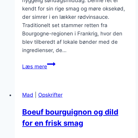
hyggelig søndagsmiddag. Denne ret er
kendt for sin rige smag og møre oksekød,
der simrer i en lækker rødvinsauce.
Traditionelt set stammer retten fra
Bourgogne-regionen i Frankrig, hvor den
blev tilberedt af lokale bønder med de
ingredienser, de…
Uforglemmelig
Læs mere
Boeuf
Bourguignon
til
Mad
|
Opskrifter
søndagsmiddag
Boeuf bourguignon og dild
for en frisk smag