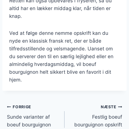
Retten kan også opbevares i fryseren, så du
altid har en lækker middag klar, når tiden er
knap.
Ved at følge denne nemme opskrift kan du
nyde en klassisk fransk ret, der er både
tilfredsstillende og velsmagende. Uanset om
du serverer den til en særlig lejlighed eller en
almindelig hverdagsmiddag, vil boeuf
bourguignon helt sikkert blive en favorit i dit
hjem.
Indlægsnavigation
FORRIGE
NÆSTE
Sunde varianter af
Festlig boeuf
boeuf bourguignon
bourguignon opskrift