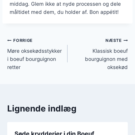
middag. Glem ikke at nyde processen og dele
måltidet med dem, du holder af. Bon appétit!
Indlægsnavigation
FORRIGE
NÆSTE
Møre oksekødsstykker
Klassisk boeuf
i boeuf bourguignon
bourguignon med
retter
oksekød
Lignende indlæg
Søde krydderier i din Boeuf