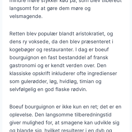
mindre møre stykker kød på, som blev tilberedt
langsomt for at gøre dem møre og
velsmagende.
Retten blev populær blandt aristokratiet, og
dens ry voksede, da den blev præsenteret i
kogebøger og restauranter. I dag er boeuf
bourguignon en fast bestanddel af fransk
gastronomi og er kendt verden over. Den
klassiske opskrift inkluderer ofte ingredienser
som gulerødder, løg, hvidløg, timian og
selvfølgelig en god flaske rødvin.
Boeuf bourguignon er ikke kun en ret; det er en
oplevelse. Den langsomme tilberedningstid
giver mulighed for, at smagene kan udvikle sig
og blande sig, hvilket resulterer i en dyb og