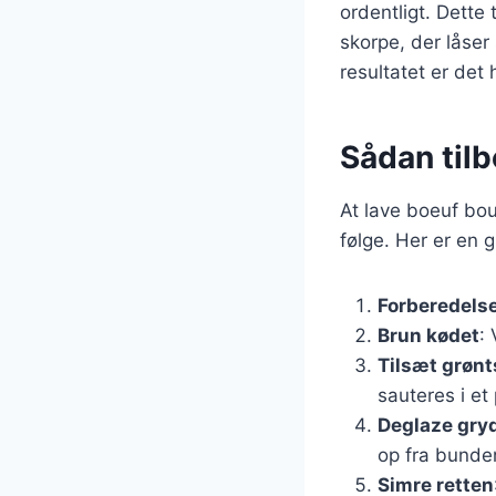
ordentligt. Dette
skorpe, der låser
resultatet er det
Sådan tilb
At lave boeuf bo
følge. Her er en 
Forberedelse
Brun kødet
:
Tilsæt grøn
sauteres i et
Deglaze gry
op fra bunde
Simre retten