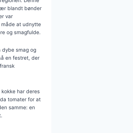
-regionen. Denne
ulær blandt bønder
er var
n måde at udnytte
øre og smagfulde.
in dybe smag og
å en festret, der
fransk
e kokke har deres
dda tomater for at
n den samme: en
.