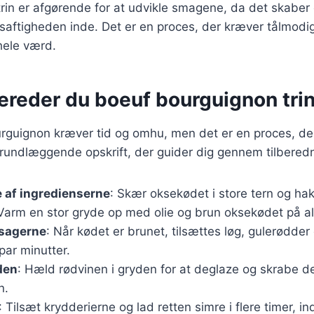
 trin er afgørende for at udvikle smagene, da det skaber
 saftigheden inde. Det er en proces, der kræver tålmod
 hele værd.
ereder du boeuf bourguignon trin 
urguignon kræver tid og omhu, men det er en proces, de
grundlæggende opskrift, der guider dig gennem tilbered
 af ingredienserne
: Skær oksekødet i store tern og ha
 Varm en stor gryde op med olie og brun oksekødet på all
tsagerne
: Når kødet er brunet, tilsættes løg, gulerødder 
 par minutter.
den
: Hæld rødvinen i gryden for at deglaze og skrabe d
n.
: Tilsæt krydderierne og lad retten simre i flere timer, in