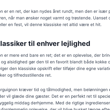
n er en ret, der kan nydes året rundt, men den er især
eren, når man ønsker noget varmt og trøstende. Uanset o
r en fest, vil denne klassiske ret altid være et hit.
lassiker til enhver lejlighed
 er mere end bare en ret; det er en oplevelse, der bri
e og alsidighed gør den til en favorit blandt både kokke
r den klassiske opskrift eller tilføjer dine egne variatio
r og tilfredsstillende ret.
urguignon kræver tid og tålmodighed, men belønningen 
 vil glæde dine gæster. Det er en perfekt ret til speciel
yggelig middag derhjemme. Med de rigtige ingredienser 
forglemmelig oplevelse, der vil blive husket længe efter