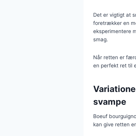
Det er vigtigt at
foretrækker en m
eksperimentere me
smag.
Når retten er fær
en perfekt ret til
Variation
svampe
Boeuf bourguigno
kan give retten e