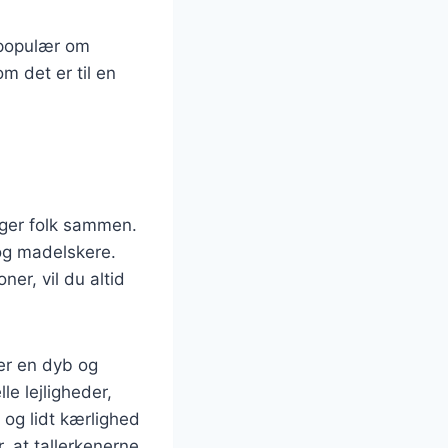
 populær om
m det er til en
nger folk sammen.
 og madelskere.
ner, vil du altid
er en dyb og
le lejligheder,
og lidt kærlighed
, at tallerkenerne