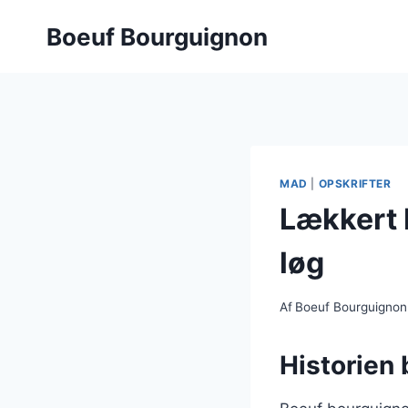
Fortsæt
Boeuf Bourguignon
til
indhold
MAD
|
OPSKRIFTER
Lækkert 
løg
Af
Boeuf Bourguignon
Historien