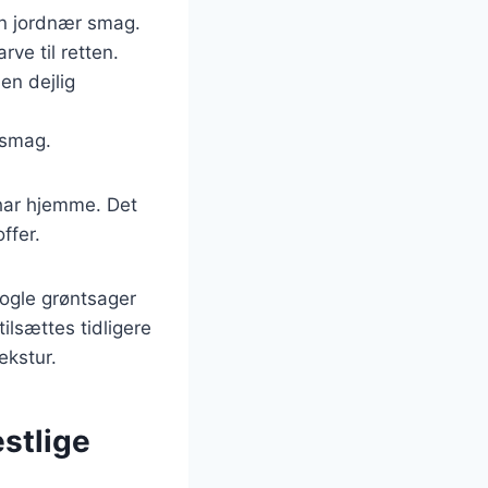
en jordnær smag.
rve til retten.
en dejlig
 smag.
 har hjemme. Det
ffer.
nogle grøntsager
ilsættes tidligere
ekstur.
estlige