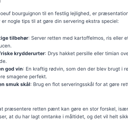
euf bourguignon til en festlig lejlighed, er præsentation
r nogle tips til at gøre din servering ekstra speciel:
tige tilbehør
: Server retten med kartoffelmos, ris eller e
ucen.
riske krydderurter
: Drys hakket persille eller timian ove
de.
n god vin
: En kraftig rødvin, som den der blev brugt i re
re smagene perfekt.
en smuk skål
: Brug en flot serveringsskål for at gøre re
l at præsentere retten pænt kan gøre en stor forskel, især
iser, at du har lagt omtanke i måltidet, og det vil helt si