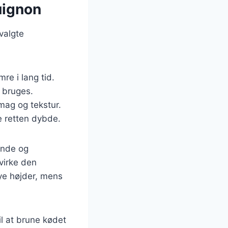
uignon
valgte
re i lang tid.
 bruges.
smag og tekstur.
ve retten dybde.
ende og
åvirke den
nye højder, mens
il at brune kødet