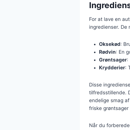
Ingrediens
For at lave en a
ingredienser. De 
Oksekød
: Br
Rødvin
: En g
Grøntsager
:
Krydderier
: 
Disse ingrediens
tilfredsstillende.
endelige smag af 
friske grøntsager 
Når du forbereder