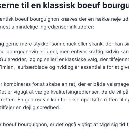
erne til en klassisk boeuf bourg
utentisk boeuf bourguignon kræves der en række nøje ud
mest almindelige ingredienser inkluderer:
ug gerne møre stykker som chuck eller skank, der kan sim
od bourgognevin er ideel, men enhver kraftig rødvin kan
 Gulerødder, løg og selleri er klassiske valg, der tilføjer 
Timian, laurbærblade og hvidløg er essentielle for at gi
er kombineres for at skabe en ret, der er både velsmag
 Det er vigtigt at vælge kvalitetsingredienser, da de vil p
retten. En god rødvin kan for eksempel løfte retten til 
tilføjer en dejlig sprødhed.
 boeuf bourguignon, er det også vigtigt at tage sig tid t