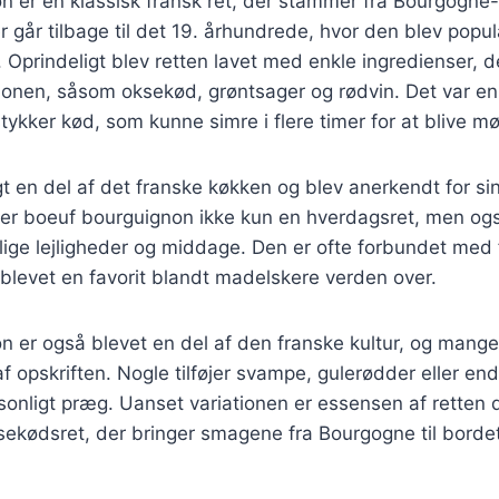
n er en klassisk fransk ret, der stammer fra Bourgogne
er går tilbage til det 19. århundrede, hvor den blev pop
 Oprindeligt blev retten lavet med enkle ingredienser, d
gionen, såsom oksekød, grøntsager og rødvin. Det var e
ykker kød, som kunne simre i flere timer for at blive m
gt en del af det franske køkken og blev anerkendt for s
 er boeuf bourguignon ikke kun en hverdagsret, men ogs
ige lejligheder og middage. Den er ofte forbundet med 
blevet en favorit blandt madelskere verden over.
n er også blevet en del af den franske kultur, og mang
af opskriften. Nogle tilføjer svampe, gulerødder eller en
rsonligt præg. Uanset variationen er essensen af rette
sekødsret, der bringer smagene fra Bourgogne til bordet