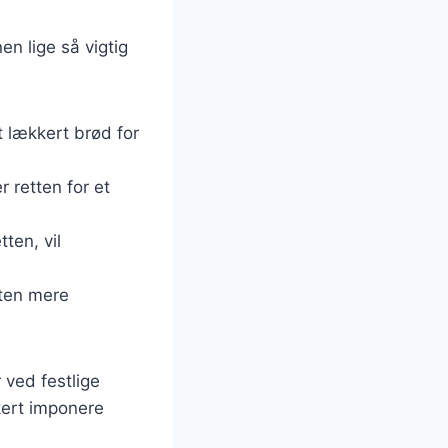
en lige så vigtig
t lækkert brød for
r retten for et
tten, vil
tten mere
 ved festlige
kkert imponere