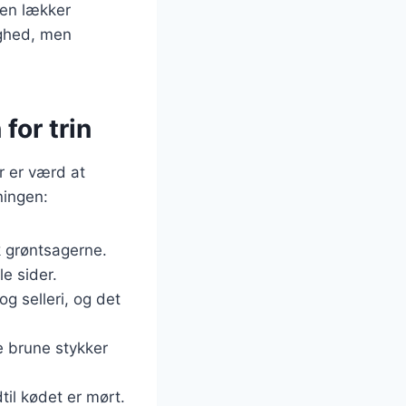
 en lækker
ighed, men
for trin
r er værd at
ningen:
k grøntsagerne.
e sider.
og selleri, og det
e brune stykker
dtil kødet er mørt.