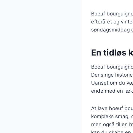
Boeuf bourguigno
efteråret og vint
søndagsmiddag elle
En tidløs k
Boeuf bourguignon
Dens rige histori
Uanset om du vælge
ende med en lække
At lave boeuf bo
kompleks smag, der
men også til en h
kan du skabe en u