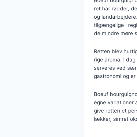
Boeuf bourguigno
ret har rødder, d
og landarbejdere.
tilgængelige i re
de mindre møre st
Retten blev hurti
rige aroma. I dag
serveres ved særl
gastronomi og er 
Boeuf bourguigno
egne variationer 
give retten et pe
lækker, simret ok