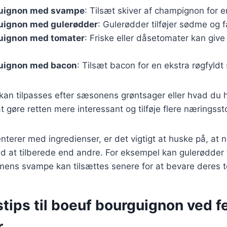
guignon med svampe
: Tilsæt skiver af champignon for 
uignon med gulerødder
: Gulerødder tilføjer sødme og fa
uignon med tomater
: Friske eller dåsetomater kan give 
uignon med bacon
: Tilsæt bacon for en ekstra røgfyldt
 kan tilpasses efter sæsonens grøntsager eller hvad du
 gøre retten mere interessant og tilføje flere næringssto
terer med ingredienser, er det vigtigt at huske på, at 
d at tilberede end andre. For eksempel kan gulerødder t
 mens svampe kan tilsættes senere for at bevare deres t
tips til boeuf bourguignon ved f
r