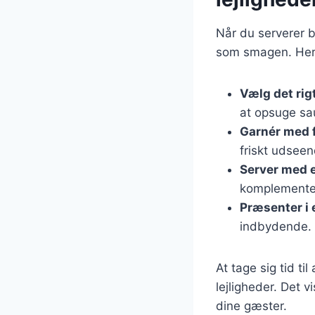
Når du serverer bo
som smagen. Her e
Vælg det rig
at opsuge sa
Garnér med f
friskt udseen
Server med e
komplemente
Præsenter i 
indbydende.
At tage sig tid ti
lejligheder. Det v
dine gæster.