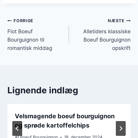
Indlægsnavigation
FORRIGE
NÆSTE
Flot Boeuf
Alletiders klassiske
Bourguignon til
Boeuf Bourguignon
romantisk middag
opskrift
Lignende indlæg
Velsmagende boeuf bourguignon
og sprøde kartoffelchips
Af
Boeuf Bourguignon
18. december 2024