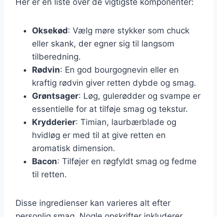
Her er en liste over de vigtigste komponenter:
Oksekød
: Vælg møre stykker som chuck
eller skank, der egner sig til langsom
tilberedning.
Rødvin
: En god bourgognevin eller en
kraftig rødvin giver retten dybde og smag.
Grøntsager
: Løg, gulerødder og svampe er
essentielle for at tilføje smag og tekstur.
Krydderier
: Timian, laurbærblade og
hvidløg er med til at give retten en
aromatisk dimension.
Bacon
: Tilføjer en røgfyldt smag og fedme
til retten.
Disse ingredienser kan varieres alt efter
personlig smag. Nogle opskrifter inkluderer