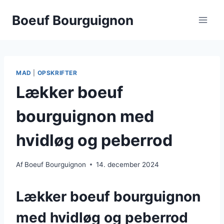
Fortsæt
Boeuf Bourguignon
til
indhold
MAD
|
OPSKRIFTER
Lækker boeuf
bourguignon med
hvidløg og peberrod
Af
Boeuf Bourguignon
14. december 2024
Lækker boeuf bourguignon
med hvidløg og peberrod