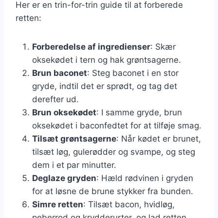
Her er en trin-for-trin guide til at forberede
retten:
Forberedelse af ingredienser
: Skær
oksekødet i tern og hak grøntsagerne.
Brun baconet
: Steg baconet i en stor
gryde, indtil det er sprødt, og tag det
derefter ud.
Brun oksekødet
: I samme gryde, brun
oksekødet i baconfedtet for at tilføje smag.
Tilsæt grøntsagerne
: Når kødet er brunet,
tilsæt løg, gulerødder og svampe, og steg
dem i et par minutter.
Deglaze gryden
: Hæld rødvinen i gryden
for at løsne de brune stykker fra bunden.
Simre retten
: Tilsæt bacon, hvidløg,
peberrod og krydderurter, og lad retten