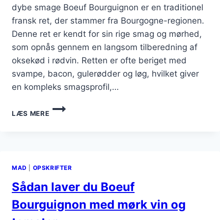
dybe smage Boeuf Bourguignon er en traditionel
fransk ret, der stammer fra Bourgogne-regionen.
Denne ret er kendt for sin rige smag og mørhed,
som opnås gennem en langsom tilberedning af
oksekød i rødvin. Retten er ofte beriget med
svampe, bacon, gulerødder og løg, hvilket giver
en kompleks smagsprofil,…
BOEUF
LÆS MERE
BOURGUIGNON
OPSKRIFT
MED
SVAMPE
OG
MAD
|
OPSKRIFTER
BACON
Sådan laver du Boeuf
Bourguignon med mørk vin og