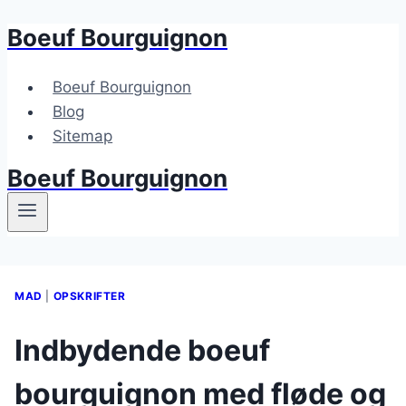
Boeuf Bourguignon
Fortsæt
til
indhold
Boeuf Bourguignon
Blog
Sitemap
Boeuf Bourguignon
MAD
|
OPSKRIFTER
Indbydende boeuf
bourguignon med fløde og