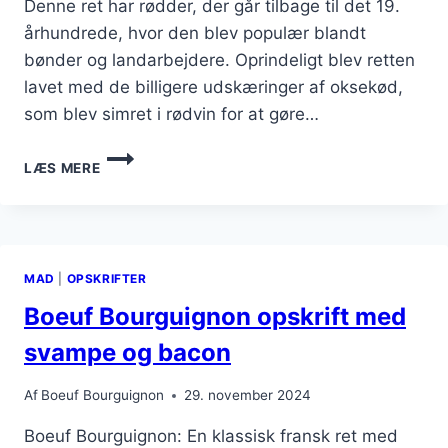
Denne ret har rødder, der går tilbage til det 19.
århundrede, hvor den blev populær blandt
bønder og landarbejdere. Oprindeligt blev retten
lavet med de billigere udskæringer af oksekød,
som blev simret i rødvin for at gøre…
SMAGFULD
LÆS MERE
HJEMMELAVET
BOEUF
BOURGUIGNON
MED
ROSMARIN
MAD
|
OPSKRIFTER
Boeuf Bourguignon opskrift med
svampe og bacon
Af
Boeuf Bourguignon
29. november 2024
Boeuf Bourguignon: En klassisk fransk ret med