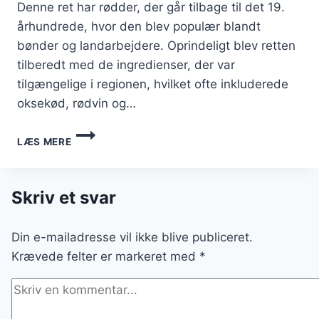
Denne ret har rødder, der går tilbage til det 19.
århundrede, hvor den blev populær blandt
bønder og landarbejdere. Oprindeligt blev retten
tilberedt med de ingredienser, der var
tilgængelige i regionen, hvilket ofte inkluderede
oksekød, rødvin og…
TILBEREDNING
LÆS MERE
AF
BOEUF
BOURGUIGNON
MED
Skriv et svar
FRISKE
KRYDDERURTER
Din e-mailadresse vil ikke blive publiceret.
Krævede felter er markeret med
*