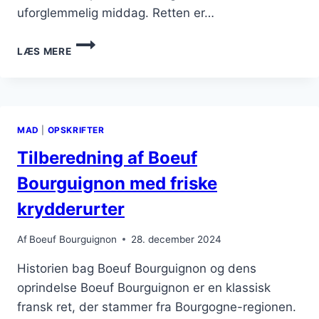
uforglemmelig middag. Retten er…
OVERRASK
LÆS MERE
DINE
GÆSTER
MED:
FESTLIG
BOEUF
MAD
|
OPSKRIFTER
BOURGUIGNON
OPSKRIFT
Tilberedning af Boeuf
Bourguignon med friske
krydderurter
Af
Boeuf Bourguignon
28. december 2024
Historien bag Boeuf Bourguignon og dens
oprindelse Boeuf Bourguignon er en klassisk
fransk ret, der stammer fra Bourgogne-regionen.