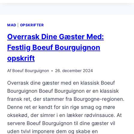
MED
HVIDLØG:
TILFØJ
LIDT
MAD
|
OPSKRIFTER
BID
TIL
Overrask Dine Gæster Med:
RETTEN
Festlig Boeuf Bourguignon
opskrift
Af
Boeuf Bourguignon
26. december 2024
Overrask dine gæster med en klassisk Boeuf
Bourguignon Boeuf Bourguignon er en klassisk
fransk ret, der stammer fra Bourgogne-regionen.
Denne ret er kendt for sin rige smag og møre
oksekød, der simrer i en lækker rødvinsauce. At
servere Boeuf Bourguignon til dine gæster vil
uden tvivl imponere dem og skabe en