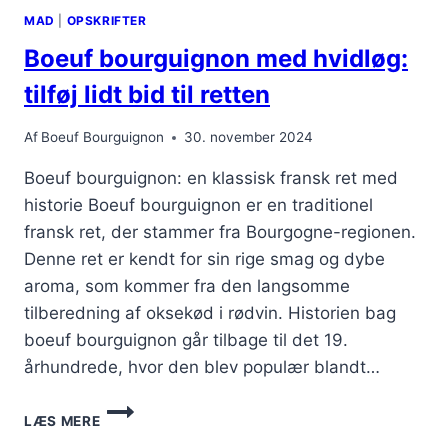
MED
MAD
|
OPSKRIFTER
MØRK
VIN
Boeuf bourguignon med hvidløg:
OG
TOMATER
tilføj lidt bid til retten
Af
Boeuf Bourguignon
30. november 2024
Boeuf bourguignon: en klassisk fransk ret med
historie Boeuf bourguignon er en traditionel
fransk ret, der stammer fra Bourgogne-regionen.
Denne ret er kendt for sin rige smag og dybe
aroma, som kommer fra den langsomme
tilberedning af oksekød i rødvin. Historien bag
boeuf bourguignon går tilbage til det 19.
århundrede, hvor den blev populær blandt…
BOEUF
LÆS MERE
BOURGUIGNON