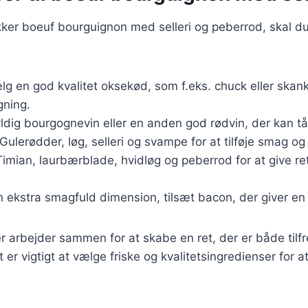
kker boeuf bourguignon med selleri og peberrod, skal d
lg en god kvalitet oksekød, som f.eks. chuck eller skank
gning.
yldig bourgognevin eller en anden god rødvin, der kan tål
 Gulerødder, løg, selleri og svampe for at tilføje smag og 
Timian, laurbærblade, hvidløg og peberrod for at give r
en ekstra smagfuld dimension, tilsæt bacon, der giver en
r arbejder sammen for at skabe en ret, der er både tilfr
er vigtigt at vælge friske og kvalitetsingredienser for 