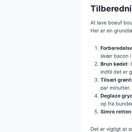
Tilberedn
At lave boeuf bou
Her er en grundl
Forberedelse
skær bacon i
Brun kødet
:
indtil det er 
Tilsæt grøn
par minutter.
Deglaze gry
op fra bunde
Simre retten
Det er vigtigt at