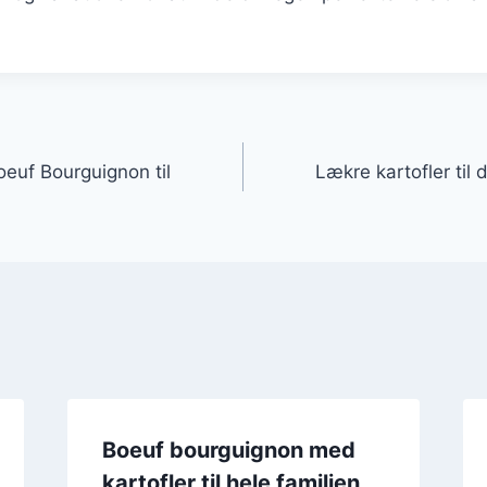
gation
euf Bourguignon til
Lækre kartofler til
Boeuf bourguignon med
kartofler til hele familien