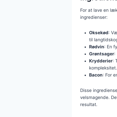
For at lave en læ
ingredienser:
Oksekød
: Væ
til langtidsko
Rødvin
: En f
Grøntsager
:
Krydderier
: 
kompleksitet.
Bacon
: For 
Disse ingrediense
velsmagende. Det 
resultat.