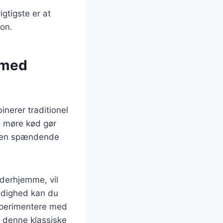
gtigste er at
on.
 med
nerer traditionel
 møre kød gør
er en spændende
 derhjemme, vil
modighed kan du
ksperimentere med
af denne klassiske