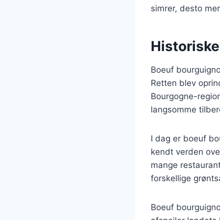
simrer, desto mer
Historisk
Boeuf bourguignon 
Retten blev oprin
Bourgogne-region
langsomme tilber
I dag er boeuf bo
kendt verden over
mange restaurant
forskellige grønt
Boeuf bourguignon