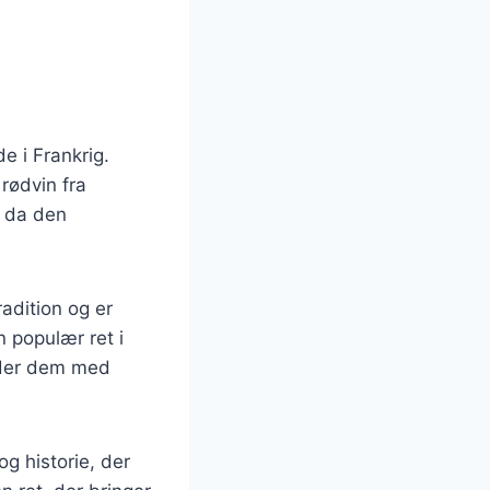
e i Frankrig.
 rødvin fra
, da den
adition og er
n populær ret i
under dem med
og historie, der