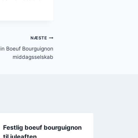
NÆSTE
 din Boeuf Bourguignon
middagsselskab
Festlig boeuf bourguignon
til juleaften