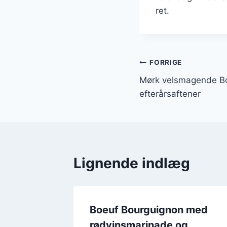
ret.
Indlægsnavi
FORRIGE
Mørk velsmagende Bo
efterårsaftener
Lignende indlæg
Boeuf Bourguignon med
rødvinsmarinade og