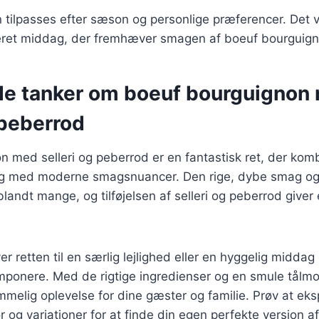
n tilpasses efter sæson og personlige præferencer. Det vi
ret middag, der fremhæver smagen af boeuf bourguign
de tanker om boeuf bourguignon
 peberrod
 med selleri og peberrod er en fantastisk ret, der kombi
ng med moderne smagsnuancer. Den rige, dybe smag og
t blandt mange, og tilføjelsen af selleri og peberrod giv
r retten til en særlig lejlighed eller en hyggelig middag
 imponere. Med de rigtige ingredienser og en smule tål
mmelig oplevelse for dine gæster og familie. Prøv at e
ør og variationer for at finde din egen perfekte version 