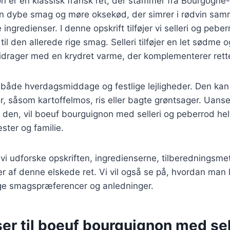
n er en klassisk fransk ret, der stammer fra Bourgogne
 sin dybe smag og møre oksekød, der simrer i rødvin s
ngredienser. I denne opskrift tilføjer vi selleri og pebe
til den allerede rige smag. Selleri tilføjer en let sødme 
drager med en krydret varme, der komplementerer rette
il både hverdagsmiddage og festlige lejligheder. Den ka
hør, såsom kartoffelmos, ris eller bagte grøntsager. Uan
 den, vil boeuf bourguignon med selleri og peberrod helt
ter og familie.
il vi udforske opskriften, ingredienserne, tilberedningsm
er af denne elskede ret. Vi vil også se på, hvordan man 
llige smagspræferencer og anledninger.
er til boeuf bourguignon med sel