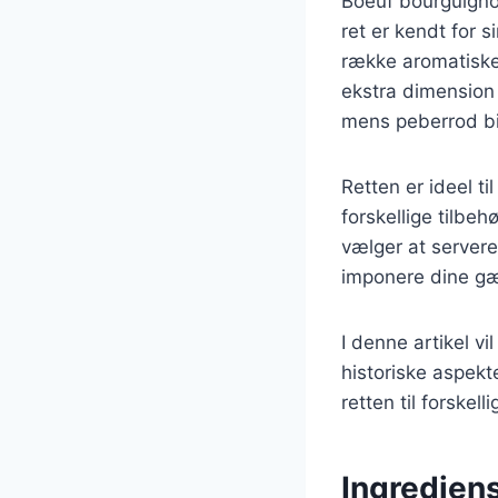
Boeuf bourguigno
ret er kendt for
række aromatiske i
ekstra dimension 
mens peberrod bi
Retten er ideel t
forskellige tilbe
vælger at servere
imponere dine gæs
I denne artikel v
historiske aspekt
retten til forske
Ingrediens