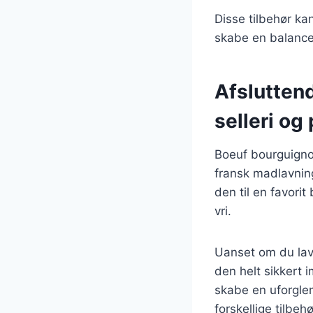
Disse tilbehør ka
skabe en balance
Afslutten
selleri og
Boeuf bourguignon
fransk madlavni
den til en favori
vri.
Uanset om du lave
den helt sikkert
skabe en uforgle
forskellige tilbeh