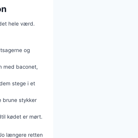
on
det hele værd.
ntsagerne og
en med baconet,
 dem stege i et
e brune stykker
dtil kødet er mørt.
 Jo længere retten