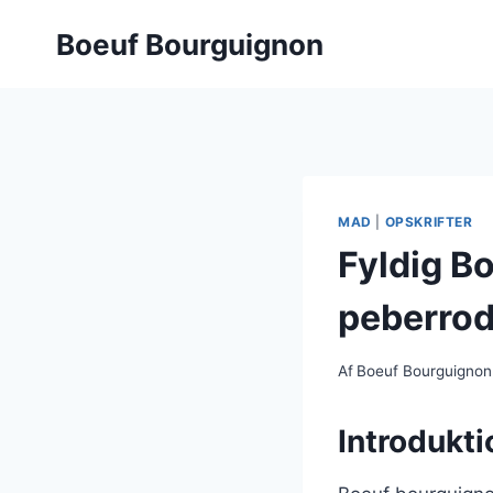
Fortsæt
Boeuf Bourguignon
til
indhold
MAD
|
OPSKRIFTER
Fyldig B
peberro
Af
Boeuf Bourguignon
Introdukti