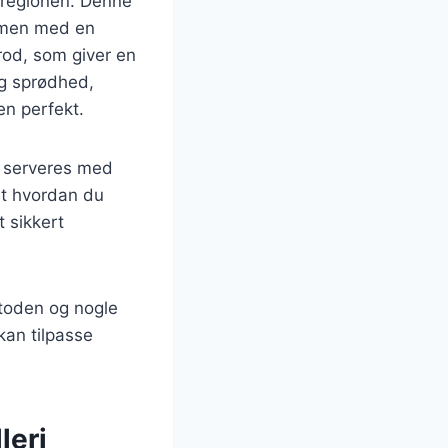
-regionen. Denne
ammen med en
rrod, som giver en
og sprødhed,
n perfekt.
n serveres med
set hvordan du
 sikkert
etoden og nogle
kan tilpasse
leri