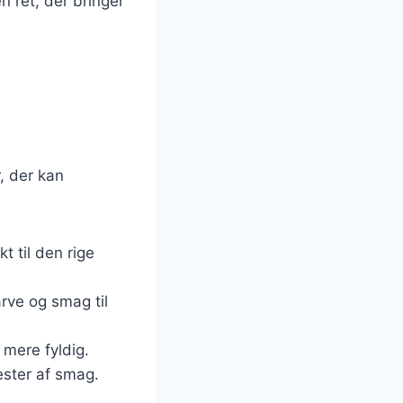
n ret, der bringer
, der kan
t til den rige
rve og smag til
 mere fyldig.
rester af smag.