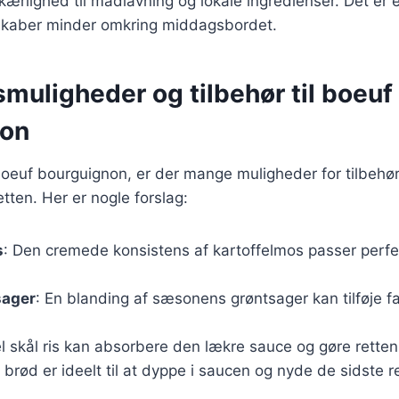
kærlighed til madlavning og lokale ingredienser. Det er e
skaber minder omkring middagsbordet.
muligheder og tilbehør til boeuf
non
oeuf bourguignon, er der mange muligheder for tilbehør
ten. Her er nogle forslag:
s
: Den cremede konsistens af kartoffelmos passer perfek
sager
: En blanding af sæsonens grøntsager kan tilføje fa
l skål ris kan absorbere den lækre sauce og gøre retten
t brød er ideelt til at dyppe i saucen og nyde de sidste 