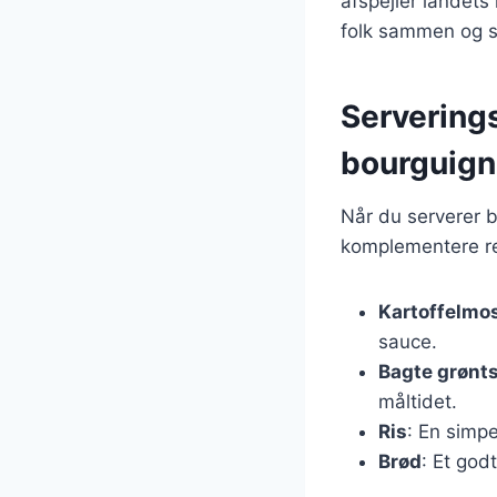
afspejler landets 
folk sammen og 
Serverings
bourguig
Når du serverer b
komplementere ret
Kartoffelmo
sauce.
Bagte grønt
måltidet.
Ris
: En simpe
Brød
: Et god