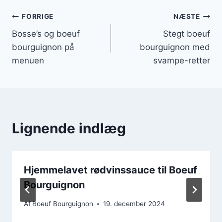
Indlægsnavigation
FORRIGE
NÆSTE
Bosse’s og boeuf
Stegt boeuf
bourguignon på
bourguignon med
menuen
svampe-retter
Lignende indlæg
Hjemmelavet rødvinssauce til Boeuf
Bourguignon
Af
Boeuf Bourguignon
19. december 2024