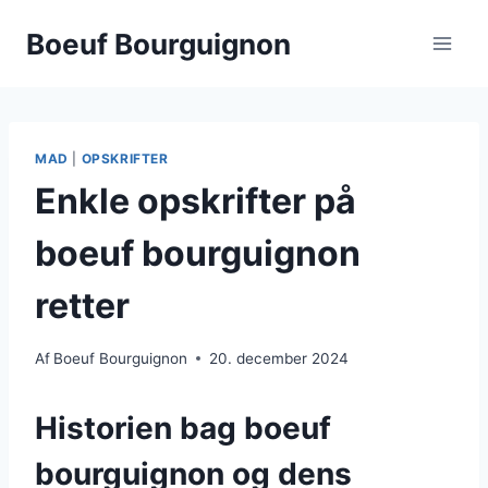
Fortsæt
Boeuf Bourguignon
til
indhold
MAD
|
OPSKRIFTER
Enkle opskrifter på
boeuf bourguignon
retter
Af
Boeuf Bourguignon
20. december 2024
Historien bag boeuf
bourguignon og dens