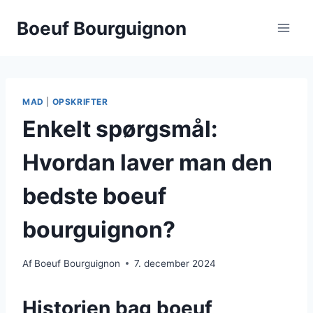
Fortsæt
Boeuf Bourguignon
til
indhold
MAD
|
OPSKRIFTER
Enkelt spørgsmål:
Hvordan laver man den
bedste boeuf
bourguignon?
Af
Boeuf Bourguignon
7. december 2024
Historien bag boeuf