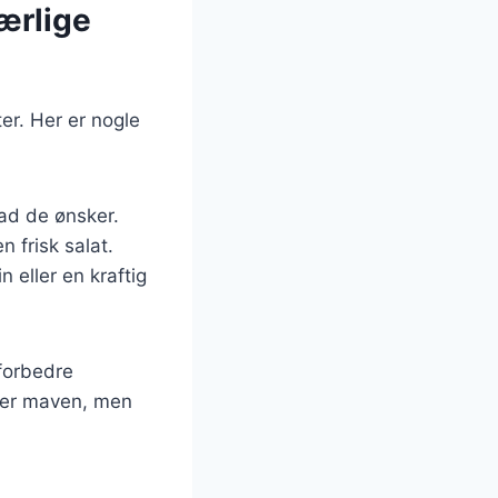
ærlige
ter. Her er nogle
vad de ønsker.
n frisk salat.
 eller en kraftig
forbedre
ller maven, men