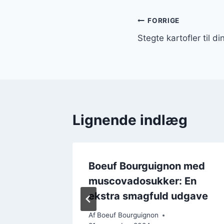
Indlægsnavi
FORRIGE
Stegte kartofler til 
Lignende indlæg
ignon
Boeuf Bourguignon med
g løg
muscovadosukker: En
ekstra smagfuld udgave
Af
Boeuf Bourguignon