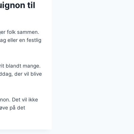
gnon til
nger folk sammen.
 eller en festlig
rit blandt mange.
dag, der vil blive
on. Det vil ikke
øve på det