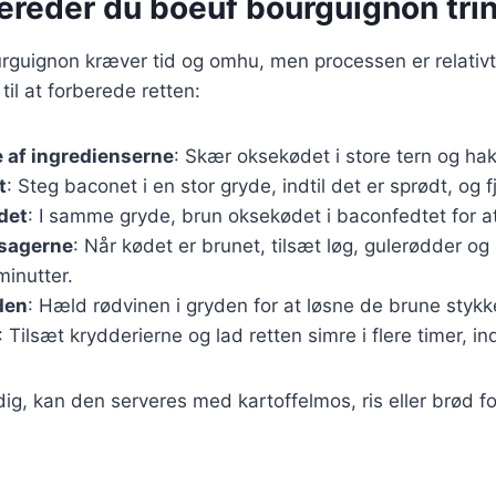
ereder du boeuf bourguignon trin 
rguignon kræver tid og omhu, men processen er relativt
 til at forberede retten:
 af ingredienserne
: Skær oksekødet i store tern og ha
t
: Steg baconet i en stor gryde, indtil det er sprødt, og f
det
: I samme gryde, brun oksekødet i baconfedtet for at
tsagerne
: Når kødet er brunet, tilsæt løg, gulerødder og 
minutter.
den
: Hæld rødvinen i gryden for at løsne de brune stykk
: Tilsæt krydderierne og lad retten simre i flere timer, in
dig, kan den serveres med kartoffelmos, ris eller brød f