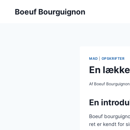
Fortsæt
Boeuf Bourguignon
til
indhold
MAD
|
OPSKRIFTER
En lække
Af
Boeuf Bourguignon
En introdu
Boeuf bourguigno
ret er kendt for 