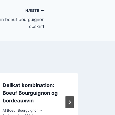
NÆSTE
 din boeuf bourguignon
opskrift
Delikat kombination:
Boeuf 
Boeuf Bourguignon og
hvidlø
bordeauxvin
Af
Boeuf B
5. decemb
Af
Boeuf Bourguignon