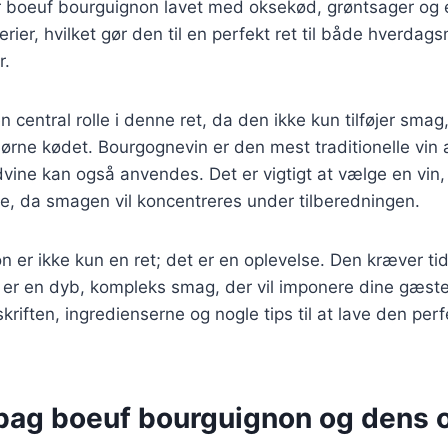
 er boeuf bourguignon lavet med oksekød, grøntsager og
rier, hvilket gør den til en perfekt ret til både hverda
r.
en central rolle i denne ret, da den ikke kun tilføjer sma
ørne kødet. Bourgognevin er den mest traditionelle vin
dvine kan også anvendes. Det er vigtigt at vælge en vin
kke, da smagen vil koncentreres under tilberedningen.
 er ikke kun en ret; det er en oplevelse. Den kræver ti
r en dyb, kompleks smag, der vil imponere dine gæster.
skriften, ingredienserne og nogle tips til at lave den per
 bag boeuf bourguignon og dens 