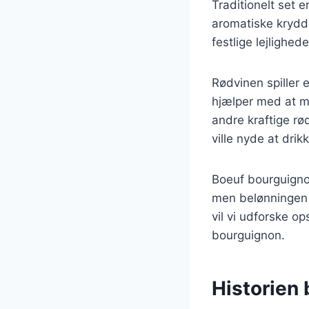
Traditionelt set
aromatiske krydde
festlige lejlighede
Rødvinen spiller 
hjælper med at m
andre kraftige rø
ville nyde at dri
Boeuf bourguignon
men belønningen e
vil vi udforske op
bourguignon.
Historien