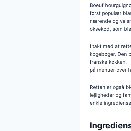
Boeuf bourguignon
først populær bla
nærende og velsm
oksekød, som ble
I takt med at ret
kogebøger. Den bl
franske køkken. I
på menuer over h
Retten er også ble
lejligheder og fa
enkle ingrediense
Ingrediens