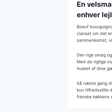
En velsma
enhver lej
Boeuf bourguignon
Uanset om det er 
sammenkomst, vil
Den rige smag og
Med de rigtige in
husket af dine gæ
Så næste gang du
kun tilfredsstil
franske køkkens