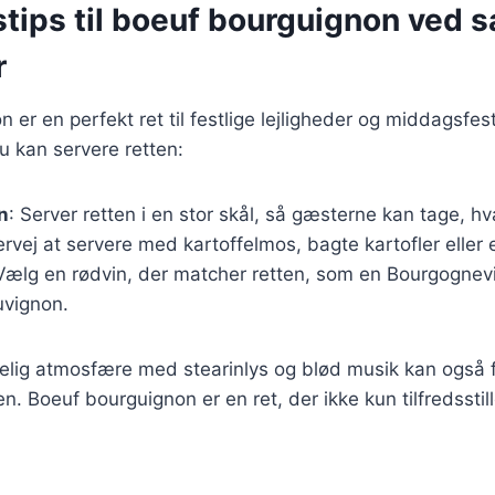
tips til boeuf bourguignon ved s
r
 er en perfekt ret til festlige lejligheder og middagsfes
du kan servere retten:
n
: Server retten i en stor skål, så gæsterne kan tage, h
ervej at servere med kartoffelmos, bagte kartofler eller e
 Vælg en rødvin, der matcher retten, som en Bourgognevin
vignon.
elig atmosfære med stearinlys og blød musik kan også 
. Boeuf bourguignon er en ret, der ikke kun tilfredssti