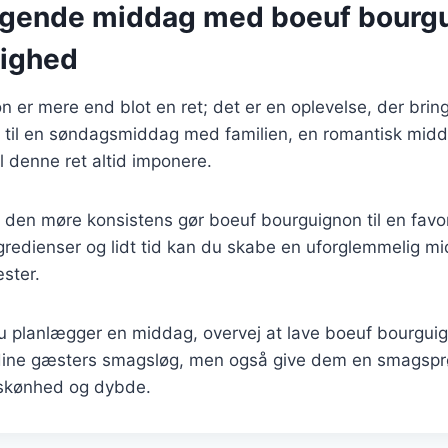
gende middag med boeuf bourgui
lighed
 er mere end blot en ret; det er en oplevelse, der bri
til en søndagsmiddag med familien, en romantisk middag
 denne ret altid imponere.
 den møre konsistens gør boeuf bourguignon til en favo
gredienser og lidt tid kan du skabe en uforglemmelig mid
ster.
 planlægger en middag, overvej at lave boeuf bourguign
le dine gæsters smagsløg, men også give dem en smagspr
 skønhed og dybde.