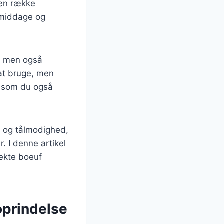
 en række
gsmiddage og
g, men også
 at bruge, men
, som du også
d og tålmodighed,
 I denne artikel
fekte boeuf
oprindelse