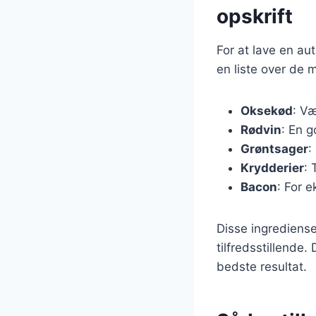
opskrift
For at lave en a
en liste over de 
Oksekød
: Væ
Rødvin
: En g
Grøntsager
:
Krydderier
: 
Bacon
: For 
Disse ingrediens
tilfredsstillende.
bedste resultat.