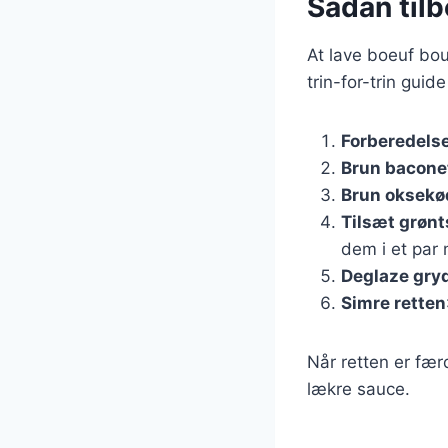
Sådan tilb
At lave boeuf bou
trin-for-trin guide
Forberedelse
Brun bacone
Brun oksekø
Tilsæt grøn
dem i et par 
Deglaze gry
Simre retten
Når retten er fær
lækre sauce.