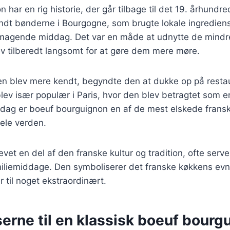
 har en rig historie, der går tilbage til det 19. århundr
ndt bønderne i Bourgogne, som brugte lokale ingrediense
agende middag. Det var en måde at udnytte de mindr
v tilberedt langsomt for at gøre dem mere møre.
ten blev mere kendt, begyndte den at dukke op på restau
ev især populær i Paris, hvor den blev betragtet som en
 dag er boeuf bourguignon en af de mest elskede fransk
ele verden.
vet en del af den franske kultur og tradition, ofte serve
miliemiddage. Den symboliserer det franske køkkens evne
r til noget ekstraordinært.
erne til en klassisk boeuf bourg