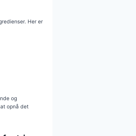
redienser. Her er
ende og
r at opnå det