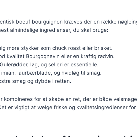
utentisk boeuf bourguignon kræves der en række nøgleing
mest almindelige ingredienser, du skal bruge:
lg møre stykker som chuck roast eller brisket.
od kvalitet Bourgognevin eller en kraftig rødvin.
 Gulerødder, løg, og selleri er essentielle.
Timian, laurbærblade, og hvidløg til smag.
ekstra smag og dybde i retten.
er kombineres for at skabe en ret, der er både velsmag
 Det er vigtigt at vælge friske og kvalitetsingredienser fo