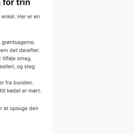
for trin
 enkel. Her er en
k grøntsagerne.
jern det derefter.
 tilføje smag.
selleri, og steg
er fra bunden.
dtil kødet er mørt.
or at opsuge den