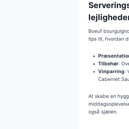
Serverings
lejlighede
Boeuf bourguignon
tips til, hvordan 
Præsentatio
Tilbehør
: Ov
Vinparring
:
Cabernet Sau
At skabe en hygg
middagsoplevelsen
også sjælen.