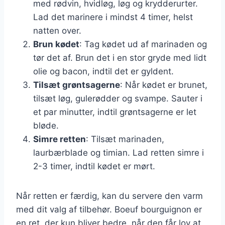
med rødvin, hvidløg, løg og krydderurter.
Lad det marinere i mindst 4 timer, helst
natten over.
Brun kødet
: Tag kødet ud af marinaden og
tør det af. Brun det i en stor gryde med lidt
olie og bacon, indtil det er gyldent.
Tilsæt grøntsagerne
: Når kødet er brunet,
tilsæt løg, gulerødder og svampe. Sauter i
et par minutter, indtil grøntsagerne er let
bløde.
Simre retten
: Tilsæt marinaden,
laurbærblade og timian. Lad retten simre i
2-3 timer, indtil kødet er mørt.
Når retten er færdig, kan du servere den varm
med dit valg af tilbehør. Boeuf bourguignon er
en ret, der kun bliver bedre, når den får lov at