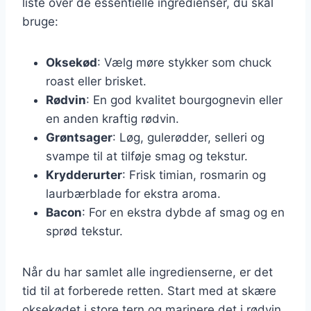
liste over de essentielle ingredienser, du skal
bruge:
Oksekød
: Vælg møre stykker som chuck
roast eller brisket.
Rødvin
: En god kvalitet bourgognevin eller
en anden kraftig rødvin.
Grøntsager
: Løg, gulerødder, selleri og
svampe til at tilføje smag og tekstur.
Krydderurter
: Frisk timian, rosmarin og
laurbærblade for ekstra aroma.
Bacon
: For en ekstra dybde af smag og en
sprød tekstur.
Når du har samlet alle ingredienserne, er det
tid til at forberede retten. Start med at skære
oksekødet i store tern og marinere det i rødvin