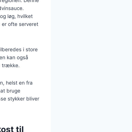
-regionen. Denne
ødvinsauce.
g løg, hvilket
 er ofte serveret
lberedes i store
Den kan også
g trække.
, helst en fra
 at bruge
se stykker bliver
st til