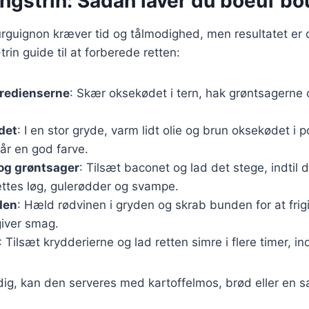
ingstrin: Sådan laver du boeuf b
rguignon kræver tid og tålmodighed, men resultatet er 
-trin guide til at forberede retten:
gredienserne
: Skær oksekødet i tern, hak grøntsagerne
det
: I en stor gryde, varm lidt olie og brun oksekødet i p
får en god farve.
 og grøntsager
: Tilsæt baconet og lad det stege, indtil d
ættes løg, gulerødder og svampe.
den
: Hæld rødvinen i gryden og skrab bunden for at fri
giver smag.
: Tilsæt krydderierne og lad retten simre i flere timer, in
dig, kan den serveres med kartoffelmos, brød eller en sa