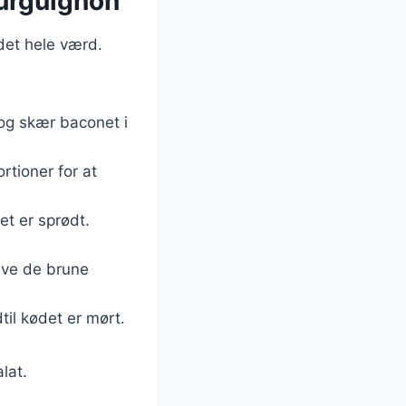
ourguignon
det hele værd.
 og skær baconet i
ortioner for at
et er sprødt.
give de brune
dtil kødet er mørt.
lat.