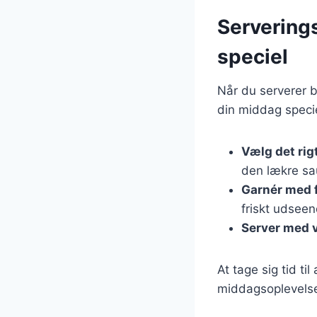
Servering
speciel
Når du serverer b
din middag specie
Vælg det rig
den lækre sa
Garnér med f
friskt udseen
Server med 
At tage sig tid ti
middagsoplevels