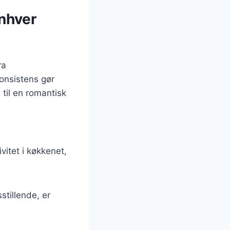
enhver
ra
onsistens gør
til en romantisk
ivitet i køkkenet,
stillende, er