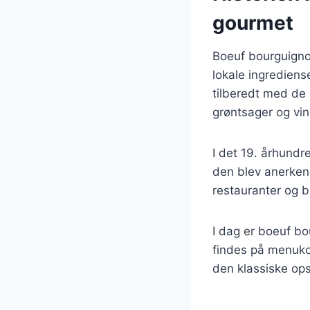
gourmet
Boeuf bourguignon
lokale ingrediens
tilberedt med de 
grøntsager og vin
I det 19. århund
den blev anerkend
restauranter og b
I dag er boeuf bou
findes på menuko
den klassiske ops