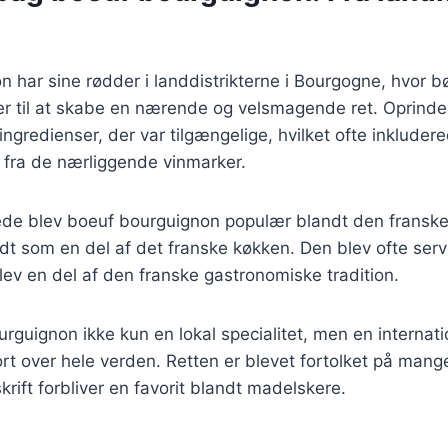
 har sine rødder i landdistrikterne i Bourgogne, hvor 
er til at skabe en nærende og velsmagende ret. Oprindel
ingredienser, der var tilgængelige, hvilket ofte inklude
 fra de nærliggende vinmarker.
rede blev boeuf bourguignon populær blandt den franske
t som en del af det franske køkken. Den blev ofte serve
lev en del af den franske gastronomiske tradition.
rguignon ikke kun en lokal specialitet, men en internatio
rt over hele verden. Retten er blevet fortolket på man
krift forbliver en favorit blandt madelskere.