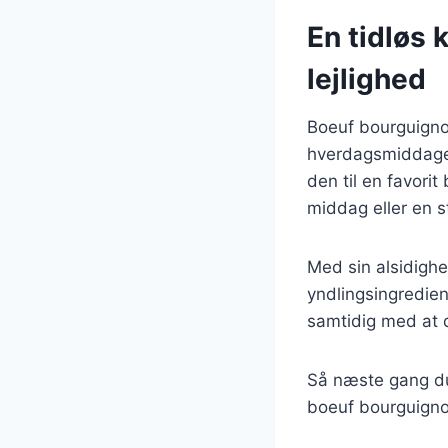
En tidløs 
lejlighed
Boeuf bourguignon 
hverdagsmiddage 
den til en favori
middag eller en st
Med sin alsidighe
yndlingsingrediens
samtidig med at 
Så næste gang du 
boeuf bourguigno