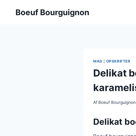
Fortsæt
Boeuf Bourguignon
til
indhold
MAD
|
OPSKRIFTER
Delikat 
karameli
Af
Boeuf Bourguignon
Delikat bo