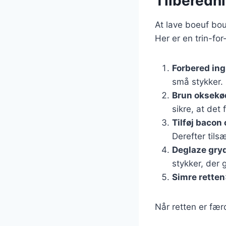
Tilberedn
At lave boeuf bou
Her er en trin-for
Forbered in
små stykker.
Brun oksekø
sikre, at det 
Tilføj bacon
Derefter tils
Deglaze gry
stykker, der 
Simre retten
Når retten er fær