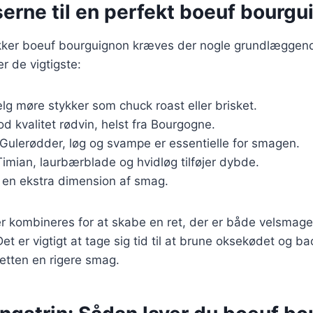
erne til en perfekt boeuf bourgu
ækker boeuf bourguignon kræves der nogle grundlæggend
er de vigtigste:
lg møre stykker som chuck roast eller brisket.
od kvalitet rødvin, helst fra Bourgogne.
 Gulerødder, løg og svampe er essentielle for smagen.
Timian, laurbærblade og hvidløg tilføjer dybde.
r en ekstra dimension af smag.
er kombineres for at skabe en ret, der er både velsmag
 Det er vigtigt at tage sig tid til at brune oksekødet og ba
retten en rigere smag.