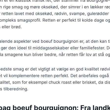
n er en klassisk fransk ret, der stammer fra Bourgogne
sin rige smag og møre oksekød, der simrer i en lækker r
er retten lavet med oksekød, rødvin, svampe, gulerødder o
ompleks smagsprofil. Retten er perfekt til kolde dage og
eller brød.
talende aspekter ved boeuf bourguignon er, at den kan ti
gør den ideel til middagsselskaber eller familiefester. 
da smagene kun bliver bedre, når retten får lov at stå o
edste smag er det vigtigt at vælge en god kvalitet rødvin
t vil komplementere retten perfekt. Det anbefales også
alitet, som for eksempel chuck roast eller brisket, da dis
s tilberedning.
bag boeuf bourguignon: Fra landko