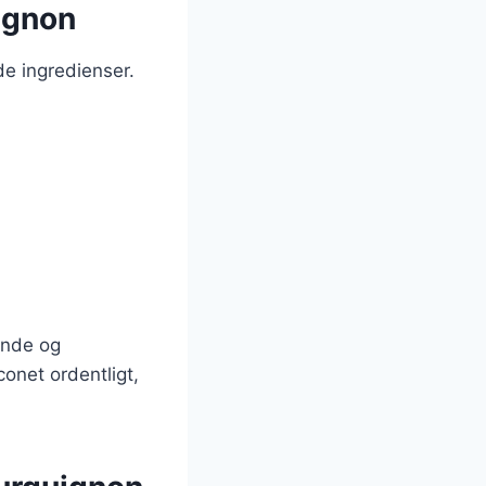
ignon
e ingredienser.
ende og
conet ordentligt,