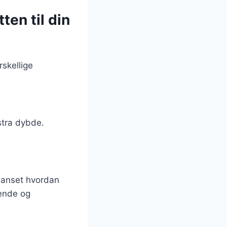
ten til din
skellige
kstra dybde.
 Uanset hvordan
gende og