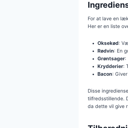
Ingrediens
For at lave en l
Her er en liste ov
Oksekød
: Væ
Rødvin
: En g
Grøntsager
:
Krydderier
: 
Bacon
: Give
Disse ingrediens
tilfredsstillende.
da dette vil give 