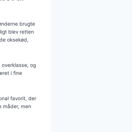
bønderne brugte
igt blev retten
rede oksekød,
 overklasse, og
ret i fine
nal favorit, der
ge måder, men