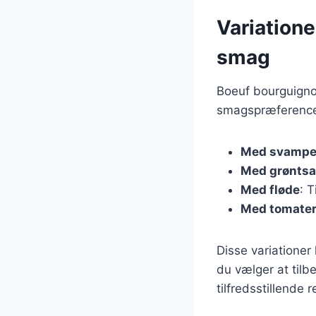
Variatione
smag
Boeuf bourguigno
smagspræferencer
Med svamp
Med grøntsa
Med fløde
: 
Med tomate
Disse variationer
du vælger at til
tilfredsstillende r