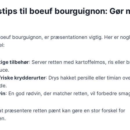
stips til boeuf bourguignon: Gør
oeuf bourguignon, er præsentationen vigtig. Her er nogle 
l:
tige tilbehør
: Server retten med kartoffelmos, ris eller 
uce.
riske krydderurter
: Drys hakket persille eller timian ove
de.
vin
: En god rødvin, der matcher retten, vil forbedre sma
l at præsentere retten pænt kan gøre en stor forskel for
en.