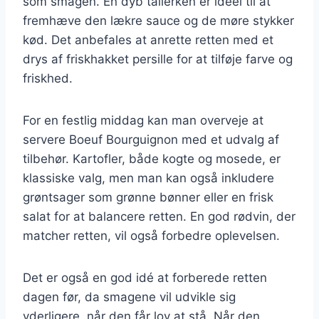
som smagen. En dyb tallerken er ideel til at
fremhæve den lækre sauce og de møre stykker
kød. Det anbefales at anrette retten med et
drys af friskhakket persille for at tilføje farve og
friskhed.
For en festlig middag kan man overveje at
servere Boeuf Bourguignon med et udvalg af
tilbehør. Kartofler, både kogte og mosede, er
klassiske valg, men man kan også inkludere
grøntsager som grønne bønner eller en frisk
salat for at balancere retten. En god rødvin, der
matcher retten, vil også forbedre oplevelsen.
Det er også en god idé at forberede retten
dagen før, da smagene vil udvikle sig
yderligere, når den får lov at stå. Når den