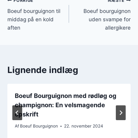
Indlægsnavigation
FORRIGE
NÆSTE
Boeuf bourguignon til
Boeuf bourguignon
middag på en kold
uden svampe for
aften
allergikere
Lignende indlæg
Boeuf Bourguignon med rødløg og
champignon: En velsmagende
opskrift
Af
Boeuf Bourguignon
22. november 2024