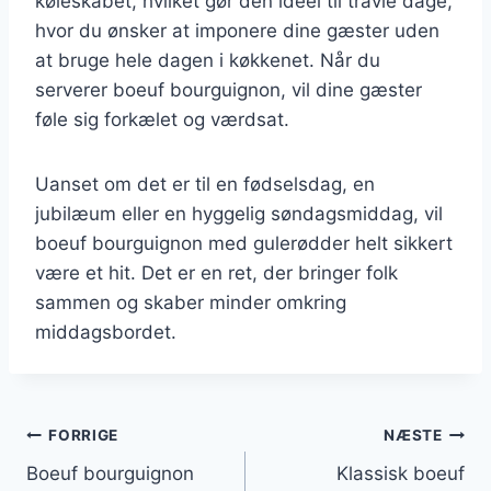
køleskabet, hvilket gør den ideel til travle dage,
hvor du ønsker at imponere dine gæster uden
at bruge hele dagen i køkkenet. Når du
serverer boeuf bourguignon, vil dine gæster
føle sig forkælet og værdsat.
Uanset om det er til en fødselsdag, en
jubilæum eller en hyggelig søndagsmiddag, vil
boeuf bourguignon med gulerødder helt sikkert
være et hit. Det er en ret, der bringer folk
sammen og skaber minder omkring
middagsbordet.
Indlægsnavigation
FORRIGE
NÆSTE
Boeuf bourguignon
Klassisk boeuf