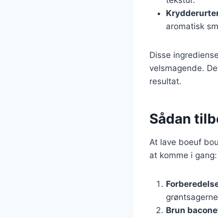
Krydderurte
aromatisk sm
Disse ingrediense
velsmagende. Det 
resultat.
Sådan til
At lave boeuf bou
at komme i gang:
Forberedelse
grøntsagerne
Brun bacone