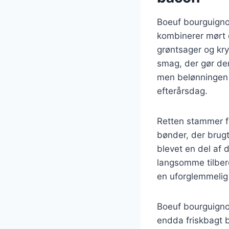
Boeuf bourguignon 
kombinerer mørt 
grøntsager og kry
smag, der gør den
men belønningen 
efterårsdag.
Retten stammer fr
bønder, der brugt
blevet en del af 
langsomme tilbere
en uforglemmelig
Boeuf bourguignon
endda friskbagt b