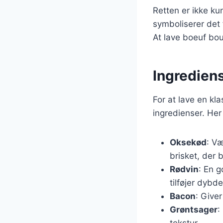
Retten er ikke ku
symboliserer det 
At lave boeuf bou
Ingrediens
For at lave en k
ingredienser. Her 
Oksekød
: Væ
brisket, der 
Rødvin
: En 
tilføjer dybde
Bacon
: Giver
Grøntsager
:
tekstur.