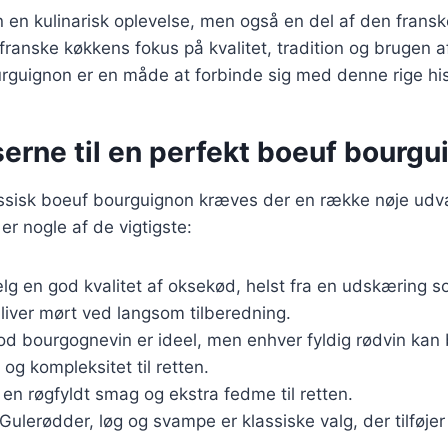
n en kulinarisk oplevelse, men også en del af den fransk
franske køkkens fokus på kvalitet, tradition og brugen af
rguignon er en måde at forbinde sig med denne rige hist
erne til en perfekt boeuf bourgu
lassisk boeuf bourguignon kræves der en række nøje udv
er nogle af de vigtigste:
lg en god kvalitet af oksekød, helst fra en udskæring s
bliver mørt ved langsom tilberedning.
god bourgognevin er ideel, men enhver fyldig rødvin kan
 og kompleksitet til retten.
 en røgfyldt smag og ekstra fedme til retten.
 Gulerødder, løg og svampe er klassiske valg, der tilføj