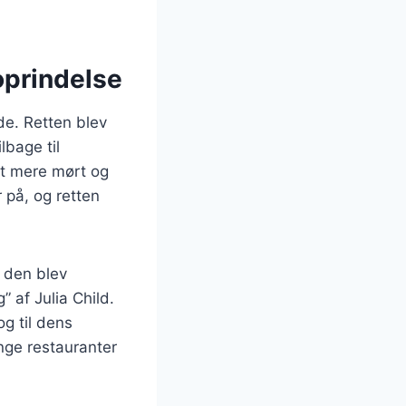
oprindelse
ede. Retten blev
lbage til
et mere mørt og
 på, og retten
t den blev
 af Julia Child.
g til dens
nge restauranter