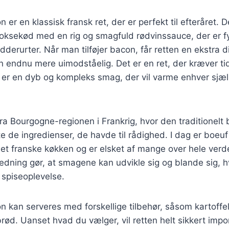
er en klassisk fransk ret, der er perfekt til efteråret. 
oksekød med en rig og smagfuld rødvinssauce, der er f
dderurter. Når man tilføjer bacon, får retten en ekstra 
 endnu mere uimodståelig. Det er en ret, der kræver ti
er en dyb og kompleks smag, der vil varme enhver sjæl
a Bourgogne-regionen i Frankrig, hvor den traditionelt b
e de ingredienser, de havde til rådighed. I dag er boeu
det franske køkken og er elsket af mange over hele ver
dning gør, at smagene kan udvikle sig og blande sig, hvi
 spiseoplevelse.
 kan serveres med forskellige tilbehør, såsom kartoffelm
rød. Uanset hvad du vælger, vil retten helt sikkert imp