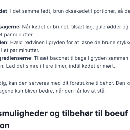
det
: I det samme fedt, brun oksekødet i portioner, så d
tsagerne
: Når kødet er brunet, tilsæt løg, gulerødder o
t par minutter.
den
: Hæld rødvinen i gryden for at løsne de brune stykk
i et par minutter.
gredienserne
: Tilsæt baconet tilbage i gryden sammen
on. Lad det simre i flere timer, indtil kødet er mørt.
dig, kan den serveres med dit foretrukne tilbehør. Den 
gene kun bliver bedre, når den får lov at stå.
muligheder og tilbehør til boeuf
non