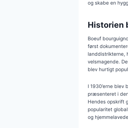
og skabe en hyg
Historien
Boeuf bourguignon
først dokumentere
landdistrikterne,
velsmagende. Det 
blev hurtigt popu
I 1930’erne blev 
præsenteret i den
Hendes opskrift g
popularitet globa
og hjemmelavede