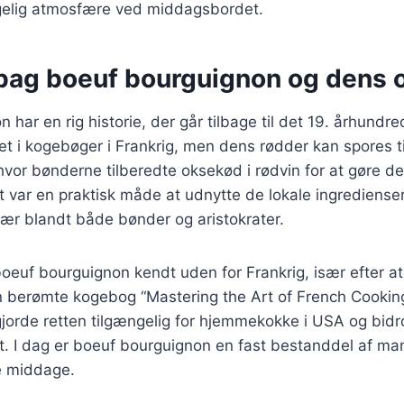
gelig atmosfære ved middagsbordet.
 bag boeuf bourguignon og dens 
 har en rig historie, der går tilbage til det 19. århundr
t i kogebøger i Frankrig, men dens rødder kan spores ti
 hvor bønderne tilberedte oksekød i rødvin for at gøre d
var en praktisk måde at udnytte de lokale ingredienser
lær blandt både bønder og aristokrater.
boeuf bourguignon kendt uden for Frankrig, især efter a
 berømte kogebog “Mastering the Art of French Cooking”
jorde retten tilgængelig for hjemmekokke i USA og bidro
lt. I dag er boeuf bourguignon en fast bestanddel af ma
 middage.