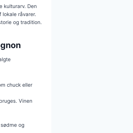
e kulturarv. Den
 lokale råvarer.
orie og tradition.
ignon
algte
om chuck eller
 bruges. Vinen
er sødme og