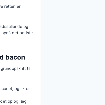
ve retten en
edsstillende og
at opnå det bedste
ed bacon
rundopskrift til
baconet, og skær
g det op og læg