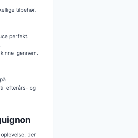
llige tilbehør.
ce perfekt.
.
 skinne igennem.
 på
il efterårs- og
guignon
oplevelse, der