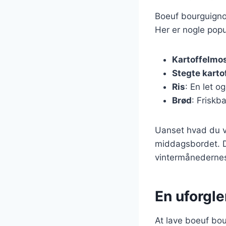
Boeuf bourguignon
Her er nogle popu
Kartoffelmo
Stegte karto
Ris
: En let 
Brød
: Friskb
Uanset hvad du væ
middagsbordet. De
vintermånedernes
En uforgl
At lave boeuf bou