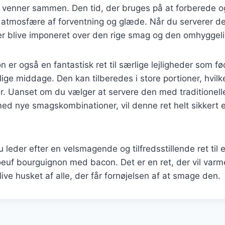
g venner sammen. Den tid, der bruges på at forberede o
n atmosfære af forventning og glæde. Når du serverer d
ter blive imponeret over den rige smag og den omhyggeli
 er også en fantastisk ret til særlige lejligheder som f
tlige middage. Den kan tilberedes i store portioner, hvilke
 Uanset om du vælger at servere den med traditionelle 
d nye smagskombinationer, vil denne ret helt sikkert ef
leder efter en velsmagende og tilfredsstillende ret til e
oeuf bourguignon med bacon. Det er en ret, der vil var
live husket af alle, der får fornøjelsen af at smage den.