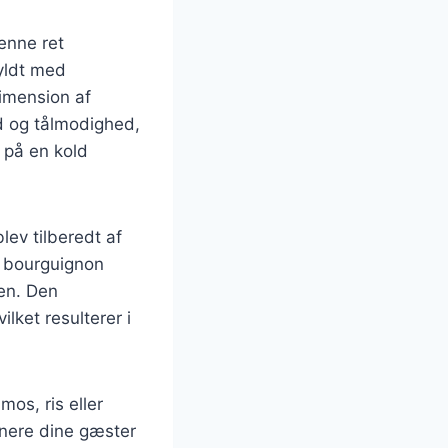
Denne ret
yldt med
dimension af
d og tålmodighed,
 på en kold
lev tilberedt af
f bourguignon
den. Den
lket resulterer i
os, ris eller
onere dine gæster