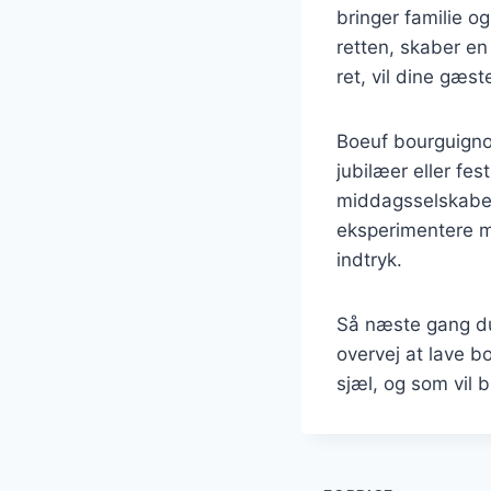
bringer familie o
retten, skaber e
ret, vil dine gæs
Boeuf bourguignon
jubilæer eller fes
middagsselskaber.
eksperimentere me
indtryk.
Så næste gang du 
overvej at lave b
sjæl, og som vil b