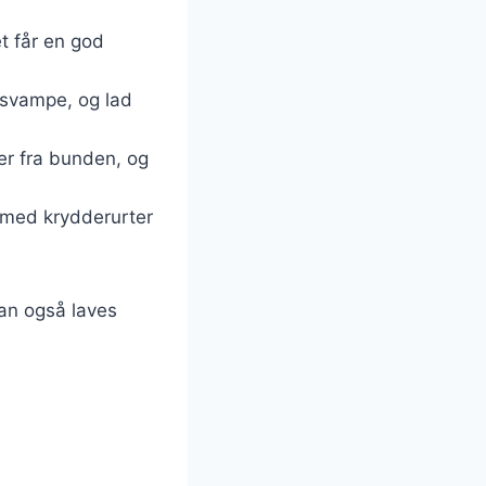
et får en god
g svampe, og lad
er fra bunden, og
 med krydderurter
kan også laves