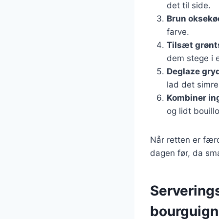
det til side.
Brun oksekø
farve.
Tilsæt grøn
dem stege i e
Deglaze gry
lad det simre 
Kombiner in
og lidt bouill
Når retten er fær
dagen før, da sma
Serverings
bourguig