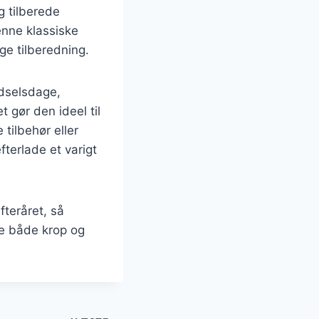
g tilberede
enne klassiske
ge tilberedning.
ødselsdage,
t gør den ideel til
tilbehør eller
terlade et varigt
fteråret, så
me både krop og