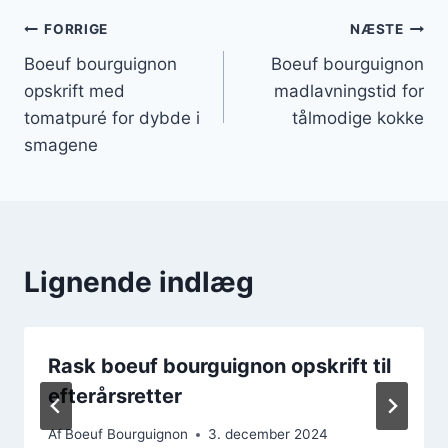
Indlægsnavigation
FORRIGE
NÆSTE
Boeuf bourguignon
Boeuf bourguignon
opskrift med
madlavningstid for
tomatpuré for dybde i
tålmodige kokke
smagene
Lignende indlæg
Rask boeuf bourguignon opskrift til
efterårsretter
Af
Boeuf Bourguignon
3. december 2024