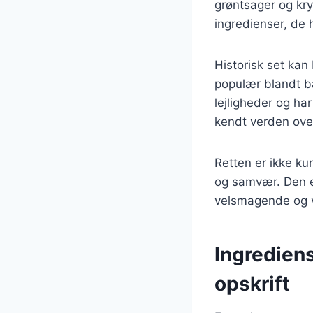
grøntsager og kry
ingredienser, de 
Historisk set kan
populær blandt bå
lejligheder og ha
kendt verden over
Retten er ikke k
og samvær. Den e
velsmagende og ve
Ingrediens
opskrift