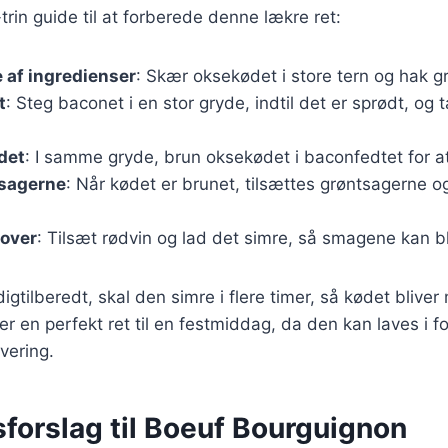
-trin guide til at forberede denne lækre ret:
 af ingredienser
: Skær oksekødet i store tern og hak g
t
: Steg baconet i en stor gryde, indtil det er sprødt, og 
det
: I samme gryde, brun oksekødet i baconfedtet for at
tsagerne
: Når kødet er brunet, tilsættes grøntsagerne og
 over
: Tilsæt rødvin og lad det simre, så smagene kan b
digtilberedt, skal den simre i flere timer, så kødet bliv
er en perfekt ret til en festmiddag, da den kan laves i f
vering.
forslag til Boeuf Bourguignon