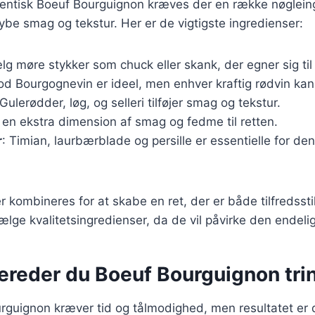
utentisk Boeuf Bourguignon kræves der en række nøglein
dybe smag og tekstur. Her er de vigtigste ingredienser:
lg møre stykker som chuck eller skank, der egner sig til
od Bourgognevin er ideel, men enhver kraftig rødvin kan
 Gulerødder, løg, og selleri tilføjer smag og tekstur.
r en ekstra dimension af smag og fedme til retten.
r
: Timian, laurbærblade og persille er essentielle for de
r kombineres for at skabe en ret, der er både tilfredssti
 vælge kvalitetsingredienser, da de vil påvirke den endeli
ereder du Boeuf Bourguignon trin 
rguignon kræver tid og tålmodighed, men resultatet er 