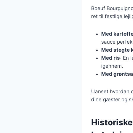
Boeuf Bourguignon
ret til festlige l
Med kartoff
sauce perfek
Med stegte k
Med ris
: En 
igennem.
Med grøntsa
Uanset hvordan du
dine gæster og s
Historisk