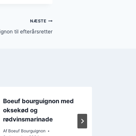
NÆSTE
non til efterårsretter
Boeuf bourguignon med
Boeuf 
oksekød og
syltede
rødvinsmarinade
Af
Boeuf B
24. decem
Af
Boeuf Bourguignon