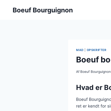
Fortsæt
Boeuf Bourguignon
til
indhold
MAD
|
OPSKRIFTER
Boeuf bo
Af
Boeuf Bourguignon
Hvad er B
Boeuf Bourguigno
ret er kendt for