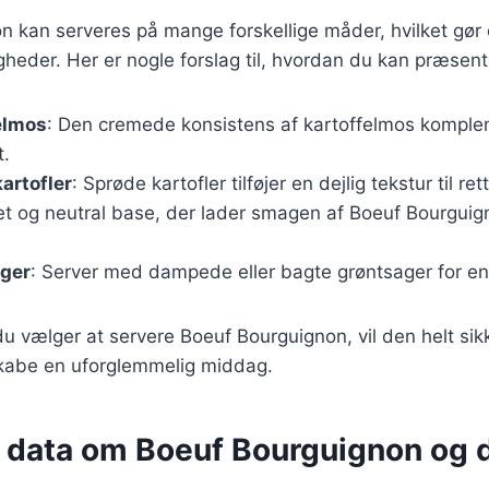
 kan serveres på mange forskellige måder, hvilket gør d
ejligheder. Her er nogle forslag til, hvordan du kan præsent
elmos
: Den cremede konsistens af kartoffelmos komple
t.
artofler
: Sprøde kartofler tilføjer en dejlig tekstur til ret
let og neutral base, der lader smagen af Boeuf Bourguig
ger
: Server med dampede eller bagte grøntsager for en
 vælger at servere Boeuf Bourguignon, vil den helt sik
kabe en uforglemmelig middag.
e data om Boeuf Bourguignon og 