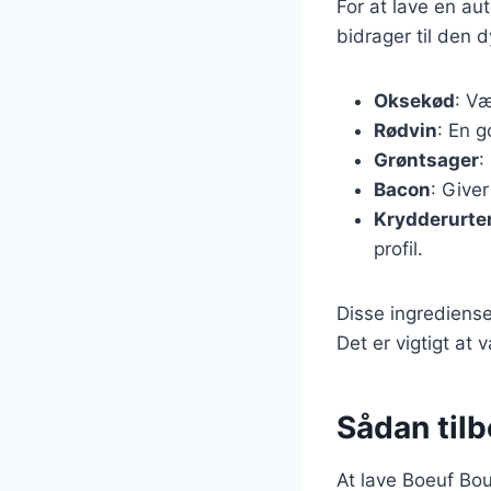
For at lave en a
bidrager til den 
Oksekød
: Væ
Rødvin
: En g
Grøntsager
:
Bacon
: Give
Krydderurte
profil.
Disse ingrediense
Det er vigtigt at
Sådan tilb
At lave Boeuf Bou