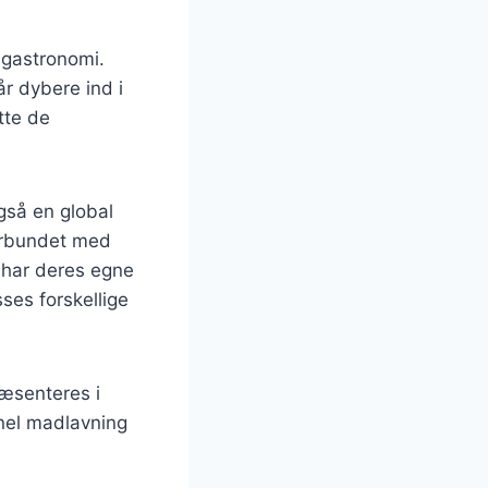
g gastronomi.
r dybere ind i
tte de
gså en global
forbundet med
r har deres egne
sses forskellige
ræsenteres i
onel madlavning