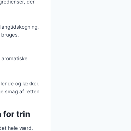
gredienser, der
 langtidskogning.
 bruges.
n aromatiske
llende og lækker.
ge smag af retten.
for trin
det hele værd.