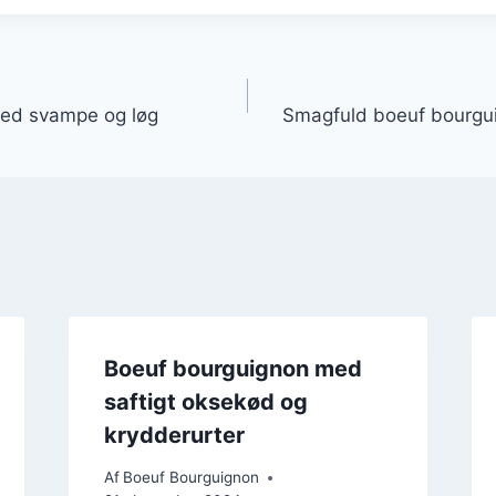
gation
ed svampe og løg
Smagfuld boeuf bourguig
Boeuf bourguignon med
saftigt oksekød og
krydderurter
Af
Boeuf Bourguignon