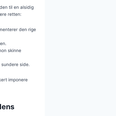
en til en alsidig
ere retten:
menterer den rige
ten.
non skinne
 sundere side.
kert imponere
dens