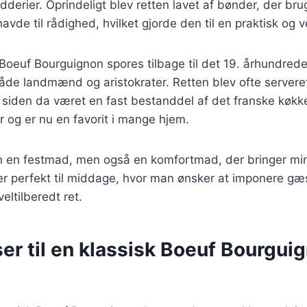
dderier. Oprindeligt blev retten lavet af bønder, der bru
havde til rådighed, hvilket gjorde den til en praktisk og
 Boeuf Bourguignon spores tilbage til det 19. århundrede
de landmænd og aristokrater. Retten blev ofte serveret
r siden da været en fast bestanddel af det franske køkk
 og er nu en favorit i mange hjem.
un en festmad, men også en komfortmad, der bringer mi
r perfekt til middage, hvor man ønsker at imponere g
ltilberedt ret.
er til en klassisk Boeuf Bourgui