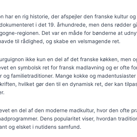
 har en rig historie, der afspejler den franske kultur o
 dokumenteret i det 19. århundrede, men dens rødder gå
rgogne-regionen. Det var en måde for bønderne at udny
havde til rådighed, og skabe en velsmagende ret.
urguignon ikke kun en del af det franske køkken, men o
levet en symbolsk ret for fransk madlavning og er ofte 
der og familietraditioner. Mange kokke og madentusiaste
kriften, hvilket gør den til en dynamisk ret, der kan tilpa
r.
levet en del af den moderne madkultur, hvor den ofte p
madprogrammer. Dens popularitet viser, hvordan traditi
vant og elsket i nutidens samfund.