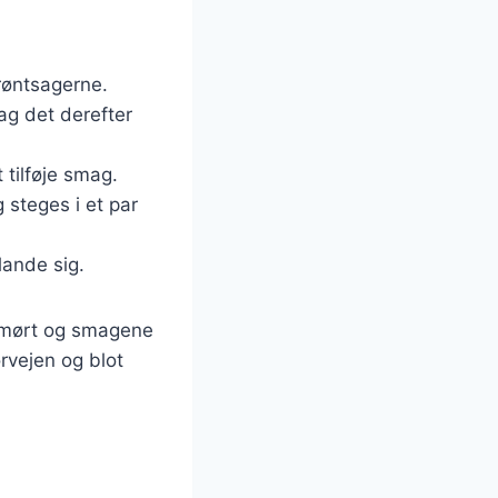
røntsagerne.
tag det derefter
 tilføje smag.
 steges i et par
lande sig.
er mørt og smagene
orvejen og blot