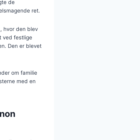
gte de
 velsmagende ret.
, hvor den blev
 ved festlige
en. Den er blevet
nder om familie
æsterne med en
gnon