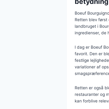
betydning
Boeuf Bourguignon
Retten blev først
landbruget i Bou
ingredienser, de 
I dag er Boeuf Bo
favorit. Den er b
festlige lejlighe
variationer af ops
smagspræference
Retten er også b
restauranter og 
kan forblive rele