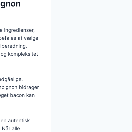
ignon
le ingredienser,
nbefales at vælge
ilberedning.
 og kompleksitet
ndgåelige.
mpignon bidrager
øget bacon kan
 en autentisk
 Når alle