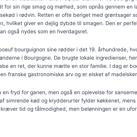
dt for sin rige smag og mørhed, som opnås gennem en 
ksekød i rødvin. Retten er ofte beriget med grøntsager 
 hvilket giver en dejlig dybde til smagen. Den er perfekt
 kan også nydes som en hverdagsret.
 boeuf bourguignon sine rødder i det 19. århundrede, hv
nderne i Bourgogne. De brugte lokale ingredienser, her
skabe en ret, der kunne mætte en stor familie. I dag er 
den franske gastronomiske arv og er elsket af madelske
n en fryd for ganen, men også en oplevelse for sansern
f simrende kød og krydderurter fylder køkkenet, mens r
r kræver tid og tålmodighed, men belønningen er en ufo