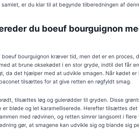
 samlet, er du klar til at begynde tilberedningen af denn
bereder du boeuf bourguignon me
 boeuf bourguignon kræver tid, men det er en proces, d
 med at brune oksekødet i en stor gryde, indtil det får e
tigt, da det hjælper med at udvikle smagen. Når kødet er
baconet tilsættes for at give retten en røgfyldt smag.
rødt, tilsættes løg og gulerødder til gryden. Disse grønt
de er bløde og let karamelliserede. Herefter tilsættes d
sammen med rødvinen, og retten simrer langsomt i flere
dning gør, at smagene kan udvikle sig og blande sig pe