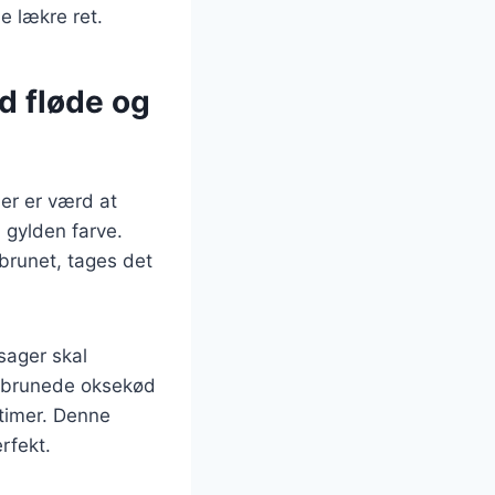
e lækre ret.
d fløde og
er er værd at
n gylden farve.
 brunet, tages det
sager skal
et brunede oksekød
 timer. Denne
rfekt.