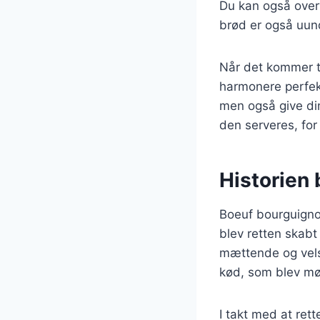
Du kan også overve
brød er også uun
Når det kommer ti
harmonere perfek
men også give din
den serveres, fo
Historien
Boeuf bourguignon 
blev retten skabt
mættende og vels
kød, som blev mø
I takt med at ret