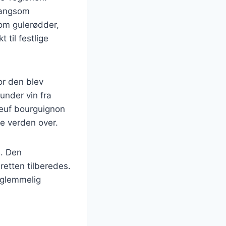
langsom
som gulerødder,
 til festlige
or den blev
under vin fra
boeuf bourguignon
re verden over.
e. Den
etten tilberedes.
rglemmelig