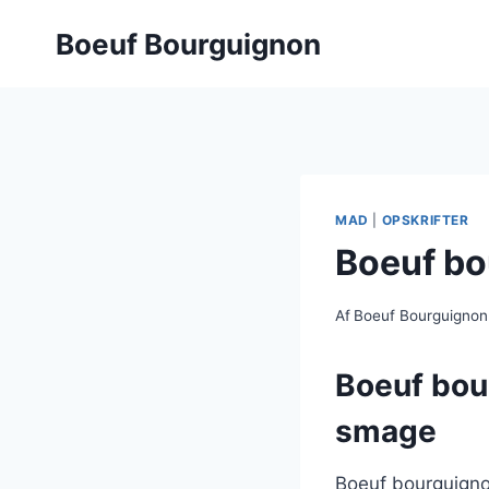
Fortsæt
Boeuf Bourguignon
til
indhold
MAD
|
OPSKRIFTER
Boeuf bo
Af
Boeuf Bourguignon
Boeuf bou
smage
Boeuf bourguignon