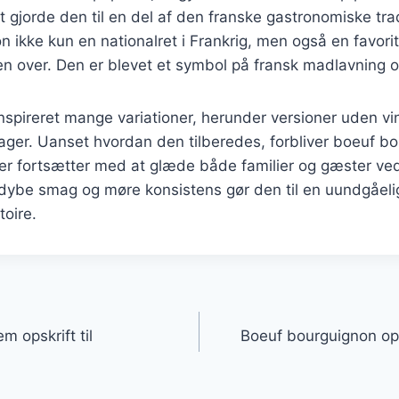
t gjorde den til en del af den franske gastronomiske trad
 ikke kun en nationalret i Frankrig, men også en favori
n over. Den er blevet et symbol på fransk madlavning 
nspireret mange variationer, herunder versioner uden vi
sager. Uanset hvordan den tilberedes, forbliver boeuf b
 der fortsætter med at glæde både familier og gæster ved
 dybe smag og møre konsistens gør den til en uundgåeli
oire.
gation
 opskrift til
Boeuf bourguignon ops