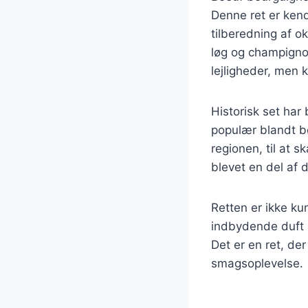
Denne ret er ken
tilberedning af o
løg og champignon,
lejligheder, men
Historisk set har
populær blandt bø
regionen, til at 
blevet en del af 
Retten er ikke ku
indbydende duft a
Det er en ret, de
smagsoplevelse.