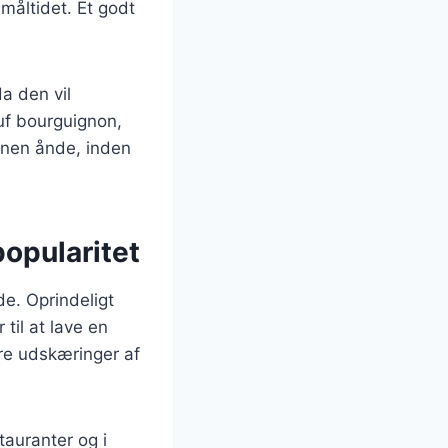
 måltidet. Et godt
da den vil
uf bourguignon,
inen ånde, inden
opularitet
de. Oprindeligt
til at lave en
re udskæringer af
tauranter og i