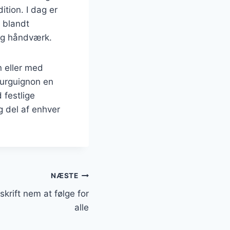
ition. I dag er
t blandt
og håndværk.
n eller med
ourguignon en
 festlige
g del af enhver
NÆSTE
krift nem at følge for
alle