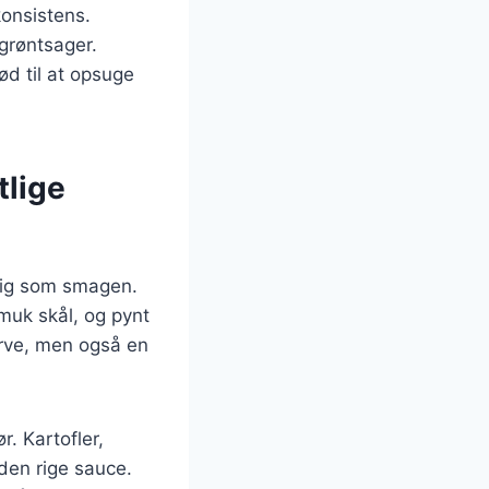
konsistens.
 grøntsager.
ød til at opsuge
tlige
gtig som smagen.
smuk skål, og pynt
farve, men også en
. Kartofler,
den rige sauce.