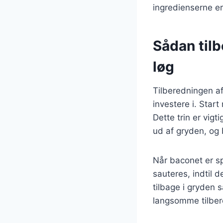
ingredienserne er
Sådan til
løg
Tilberedningen af
investere i. Start
Dette trin er vig
ud af gryden, og 
Når baconet er sp
sauteres, indtil 
tilbage i gryden 
langsomme tilbere