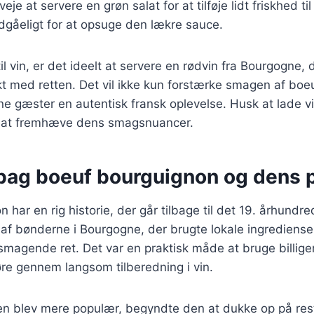
je at servere en grøn salat for at tilføje lidt friskhed til
dgåeligt for at opsuge den lækre sauce.
l vin, er det ideelt at servere en rødvin fra Bourgogne, 
t med retten. Det vil ikke kun forstærke smagen af boe
e gæster en autentisk fransk oplevelse. Husk at lade v
r at fremhæve dens smagsnuancer.
 bag boeuf bourguignon og dens p
har en rig historie, der går tilbage til det 19. århundre
 af bønderne i Bourgogne, der brugte lokale ingredienser 
magende ret. Det var en praktisk måde at bruge billige
re gennem langsom tilberedning i vin.
ten blev mere populær, begyndte den at dukke op på res