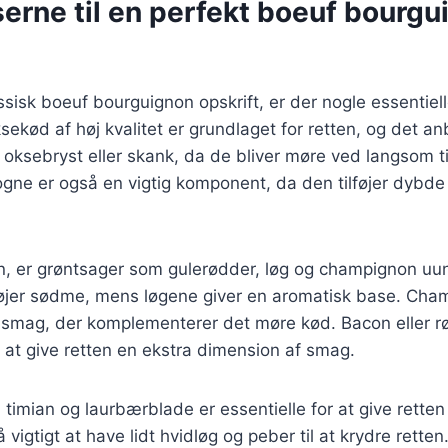
erne til en perfekt boeuf bourgu
assisk boeuf bourguignon opskrift, er der nogle essentiel
sekød af høj kvalitet er grundlaget for retten, og det a
oksebryst eller skank, da de bliver møre ved langsom t
gne er også en vigtig komponent, da den tilføjer dybde
n, er grøntsager som gulerødder, løg og champignon uu
føjer sødme, mens løgene giver en aromatisk base. Cha
 smag, der komplementerer det møre kød. Bacon eller r
r at give retten en ekstra dimension af smag.
timian og laurbærblade er essentielle for at give retten
vigtigt at have lidt hvidløg og peber til at krydre retten.