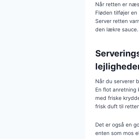
Når retten er næs
Fløden tilføjer e
Server retten var
den lækre sauce.
Serverings
lejlighede
Når du serverer b
En flot anretning 
med friske krydder
frisk duft til rette
Det er også en go
enten som mos ell