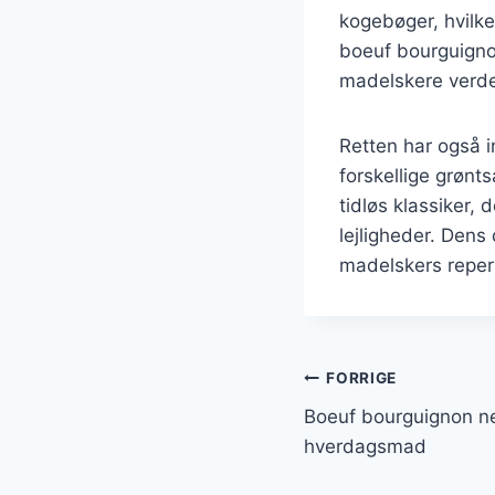
kogebøger, hvilke
boeuf bourguignon
madelskere verde
Retten har også i
forskellige grønt
tidløs klassiker,
lejligheder. Dens
madelskers repert
Indlægsnavi
FORRIGE
Boeuf bourguignon nem
hverdagsmad