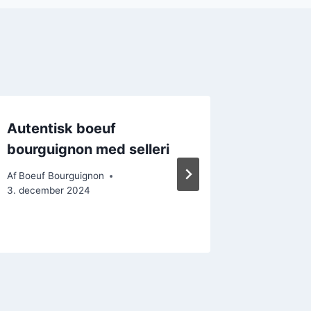
Autentisk boeuf
Stegte 
bourguignon med selleri
passer 
bourgu
Af
Boeuf Bourguignon
3. december 2024
Af
Boeuf B
22. decem