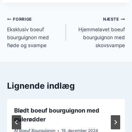
Indlægsnavigation
FORRIGE
NÆSTE
Eksklusiv boeuf
Hjemmelavet boeuf
bourguignon med
bourguignon med
fløde og svampe
skovsvampe
Lignende indlæg
Blødt boeuf bourguignon med
gulerødder
Af
Boeuf Bourguignon
19. december 2024