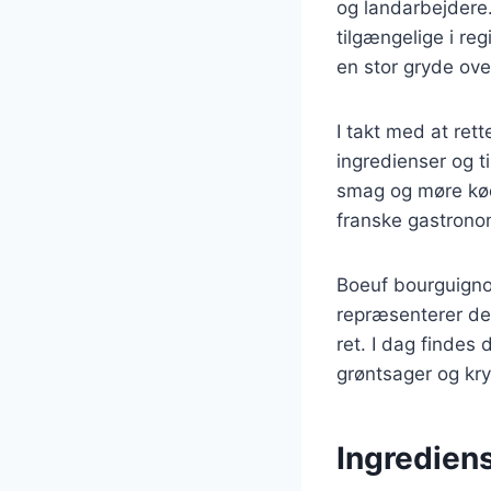
og landarbejdere.
tilgængelige i re
en stor gryde ove
I takt med at ret
ingredienser og t
smag og møre kød,
franske gastronom
Boeuf bourguignon
repræsenterer det
ret. I dag findes
grøntsager og kryd
Ingrediens