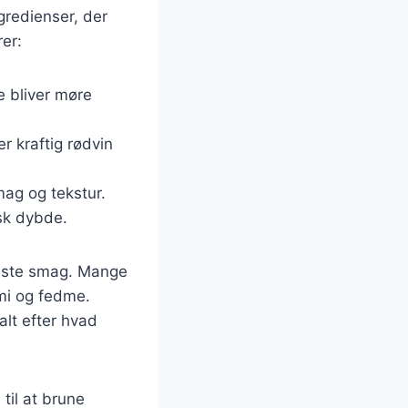
gredienser, der
er:
e bliver møre
r kraftig rødvin
mag og tekstur.
isk dybde.
bedste smag. Mange
ami og fedme.
alt efter hvad
til at brune