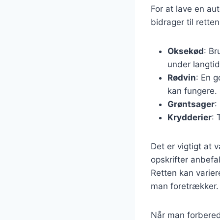
For at lave en a
bidrager til rett
Oksekød
: Br
under langtid
Rødvin
: En g
kan fungere.
Grøntsager
:
Krydderier
: 
Det er vigtigt at
opskrifter anbefa
Retten kan variere
man foretrækker.
Når man forberede