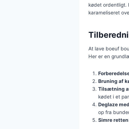
kødet ordentligt.
karameliseret over
Tilberedn
At lave boeuf bou
Her er en grundl
Forberedelse
Bruning af k
Tilsætning a
kødet i et par
Deglaze med
op fra bunde
Simre retten