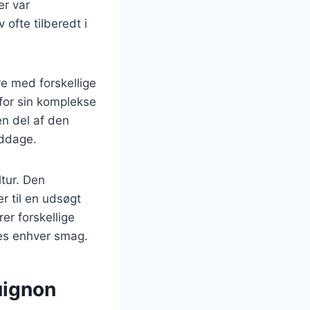
er var
ofte tilberedt i
e med forskellige
for sin komplekse
en del af den
iddage.
tur. Den
r til en udsøgt
er forskellige
sses enhver smag.
uignon