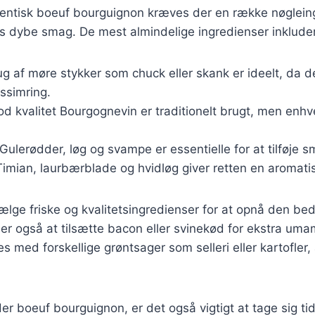
utentisk boeuf bourguignon kræves der en række nøglein
ens dybe smag. De mest almindelige ingredienser inkluder
ug af møre stykker som chuck eller skank er ideelt, da d
ssimring.
od kvalitet Bourgognevin er traditionelt brugt, men enhve
 Gulerødder, løg og svampe er essentielle for at tilføje s
Timian, laurbærblade og hvidløg giver retten en aromat
 vælge friske og kvalitetsingredienser for at opnå den 
ler også at tilsætte bacon eller svinekød for ekstra um
s med forskellige grøntsager som selleri eller kartofler, 
r boeuf bourguignon, er det også vigtigt at tage sig tid 