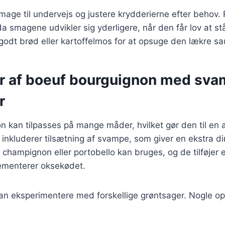
 smage til undervejs og justere krydderierne efter behov.
da smagene udvikler sig yderligere, når den får lov at st
odt brød eller kartoffelmos for at opsuge den lækre sa
er af boeuf bourguignon med sv
r
 kan tilpasses på mange måder, hvilket gør den til en al
 inkluderer tilsætning af svampe, som giver en ekstra 
ampignon eller portobello kan bruges, og de tilføjer e
ementerer oksekødet.
n eksperimentere med forskellige grøntsager. Nogle ops