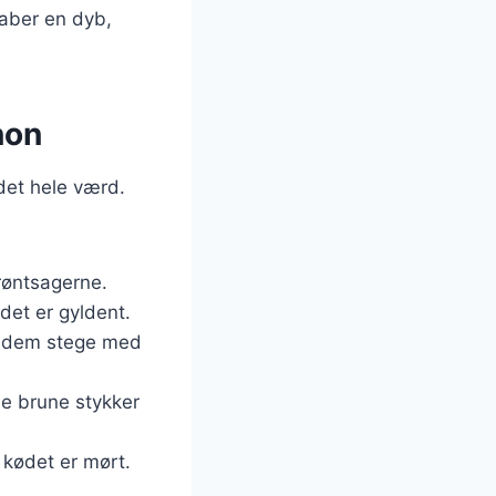
kaber en dyb,
non
det hele værd.
røntsagerne.
 det er gyldent.
ad dem stege med
de brune stykker
l kødet er mørt.