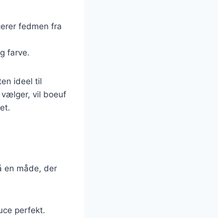
cerer fedmen fra
g farve.
en ideel til
vælger, vil boeuf
et.
n
på en måde, der
ce perfekt.