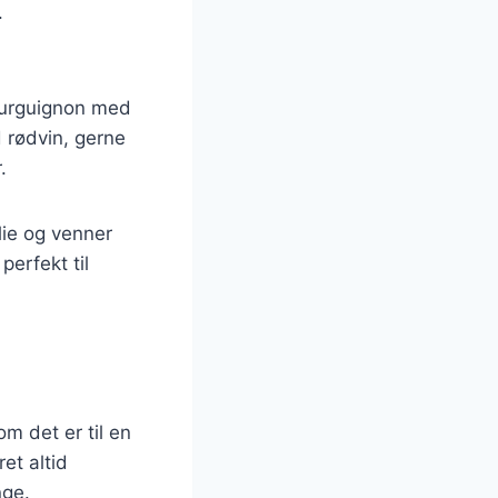
.
bourguignon med
 rødvin, gerne
.
lie og venner
erfekt til
m det er til en
et altid
nge.