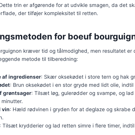
 Dette trin er afgørende for at udvikle smagen, da det s
flade, der tilføjer kompleksitet til retten.
ingsmetoden for boeuf bourguig
rguignon kræver tid og tålmodighed, men resultatet er 
æggende metode til tilberedning:
 af ingredienser
: Skær oksekødet i store tern og hak g
ødet
: Brun oksekødet i en stor gryde med lidt olie, indtil
f grøntsager
: Tilsæt løg, gulerødder og svampe, og l
 minutter.
 vin
: Hæld rødvinen i gryden for at deglaze og skrabe 
n.
: Tilsæt krydderier og lad retten simre i flere timer, indti