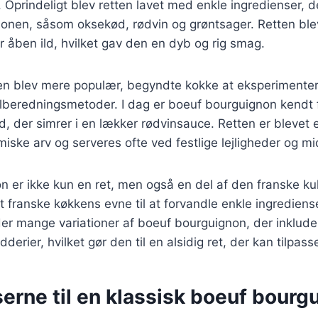
 Oprindeligt blev retten lavet med enkle ingredienser, d
gionen, såsom oksekød, rødvin og grøntsager. Retten blev 
r åben ild, hvilket gav den en dyb og rig smag.
ten blev mere populær, begyndte kokke at eksperimenter
ilberedningsmetoder. I dag er boeuf bourguignon kendt 
 der simrer i en lækker rødvinsauce. Retten er blevet 
iske arv og serveres ofte ved festlige lejligheder og m
 er ikke kun en ret, men også en del af den franske kul
 franske køkkens evne til at forvandle enkle ingrediense
 der mange variationer af boeuf bourguignon, der inkluder
derier, hvilket gør den til en alsidig ret, der kan tilpa
erne til en klassisk boeuf bourg