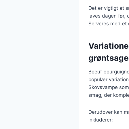
Det er vigtigt at
laves dagen før, 
Serveres med et g
Variation
grøntsage
Boeuf bourguignon
populær variation
Skovsvampe som ch
smag, der kompl
Derudover kan ma
inkluderer: