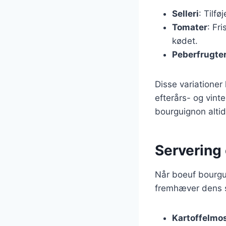
Selleri
: Tilfø
Tomater
: Fr
kødet.
Peberfrugte
Disse variationer 
efterårs- og vin
bourguignon altid
Servering 
Når boeuf bourgui
fremhæver dens s
Kartoffelmo