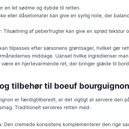
jer en let sødme og dybde til retten.
iske eller dåsetomater kan give en syrlig note, der balan
r
: Tilsætning af peberfrugter kan give en sprød tekstur o
kan tilpasses efter sæsonens grøntsager, hvilket gør rett
termånedernes middage. Uanset hvilke ingredienser man 
 være en hjertevarmende ret, der bringer glæde til bord
og tilbehør til boeuf bourguigno
gnon er færdigtilberedt, er det vigtigt at servere den 
mag. Traditionelt serveres retten med:
s
: Den cremede konsistens komplementerer den rige sau