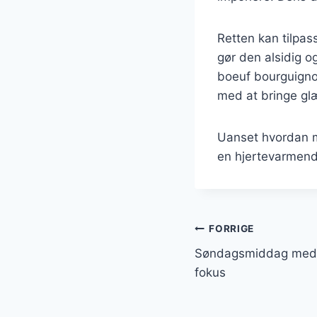
Retten kan tilpas
gør den alsidig og
boeuf bourguignon
med at bringe glæ
Uanset hvordan m
en hjertevarmend
Indlægsnavi
FORRIGE
Søndagsmiddag med 
fokus