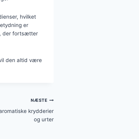
ienser, hvilket
betydning er
, der fortsætter
il den altid være
NÆSTE
romatiske krydderier
og urter