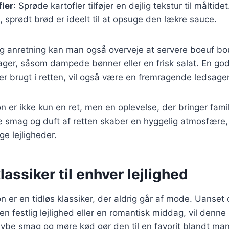
fler
: Sprøde kartofler tilføjer en dejlig tekstur til måltidet
t, sprødt brød er ideelt til at opsuge den lækre sauce.
lig anretning kan man også overveje at servere boeuf 
ager, såsom dampede bønner eller en frisk salat. En god
 brugt i retten, vil også være en fremragende ledsager
 er ikke kun en ret, men en oplevelse, der bringer fami
smag og duft af retten skaber en hyggelig atmosfære, p
ge lejligheder.
lassiker til enhver lejlighed
 er en tidløs klassiker, der aldrig går af mode. Uanset o
 festlig lejlighed eller en romantisk middag, vil denne r
ybe smag og møre kød gør den til en favorit blandt ma