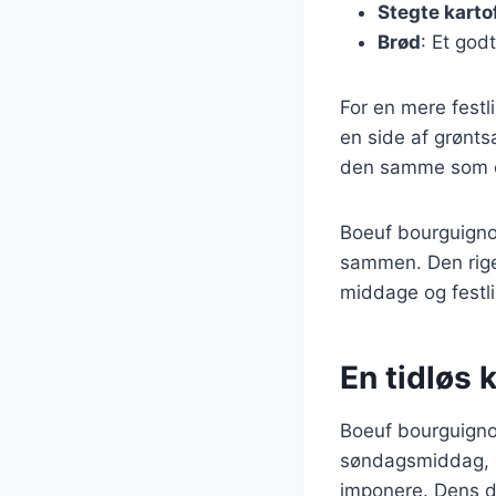
Stegte karto
Brød
: Et god
For en mere fest
en side af grønts
den samme som er
Boeuf bourguignon
sammen. Den rige 
middage og festli
En tidløs k
Boeuf bourguignon
søndagsmiddag, en
imponere. Dens d