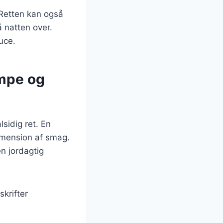
 Retten kan også
å natten over.
uce.
ampe og
sidig ret. En
dimension af smag.
n jordagtig
krifter