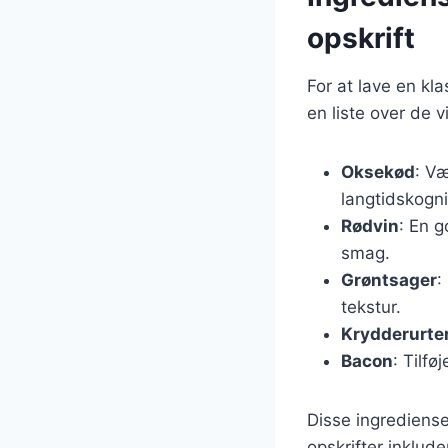
opskrift
For at lave en kl
en liste over de v
Oksekød
: Væ
langtidskogn
Rødvin
: En g
smag.
Grøntsager
:
tekstur.
Krydderurte
Bacon
: Tilfø
Disse ingrediense
opskrifter inklud