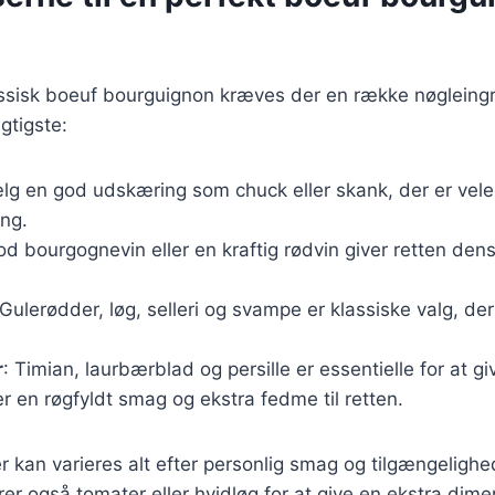
assisk boeuf bourguignon kræves der en række nøgleingr
igtigste:
lg en god udskæring som chuck eller skank, der er veleg
ing.
od bourgognevin eller en kraftig rødvin giver retten dens
 Gulerødder, løg, selleri og svampe er klassiske valg, der
r
: Timian, laurbærblad og persille er essentielle for at g
jer en røgfyldt smag og ekstra fedme til retten.
r kan varieres alt efter personlig smag og tilgængelighe
erer også tomater eller hvidløg for at give en ekstra dime