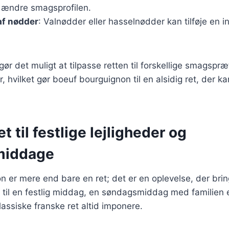
t ændre smagsprofilen.
af nødder
: Valnødder eller hasselnødder kan tilføje en i
gør det muligt at tilpasse retten til forskellige smagspr
r, hvilket gør boeuf bourguignon til en alsidig ret, der k
et til festlige lejligheder og
middage
 er mere end bare en ret; det er en oplevelse, der bri
til en festlig middag, en søndagsmiddag med familien e
lassiske franske ret altid imponere.