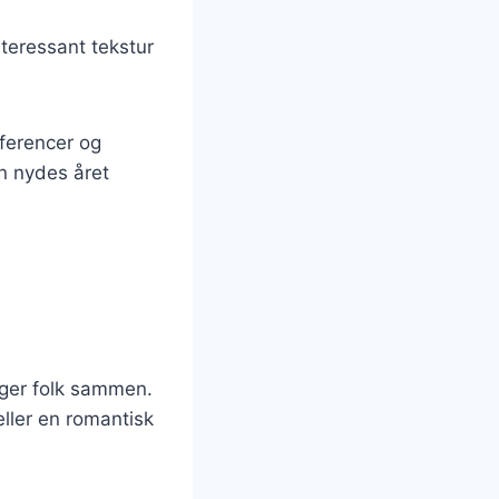
nteressant tekstur
æferencer og
an nydes året
nger folk sammen.
ller en romantisk