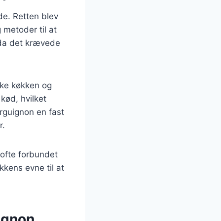
ede. Retten blev
 metoder til at
 da det krævede
ske køkken og
kød, hvilket
urguignon en fast
r.
 ofte forbundet
kkens evne til at
ignon