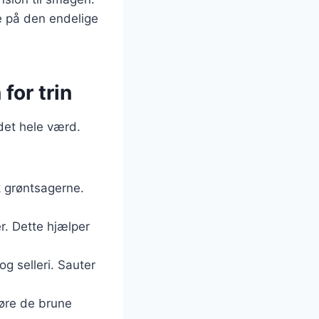
se på den endelige
for trin
det hele værd.
k grøntsagerne.
er. Dette hjælper
og selleri. Sauter
gøre de brune