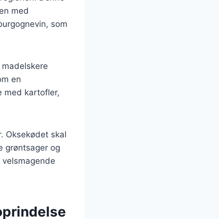
mmen med
bourgognevin, som
s madelskere
som en
 med kartofler,
r. Oksekødet skal
ge grøntsager og
 og velsmagende
oprindelse