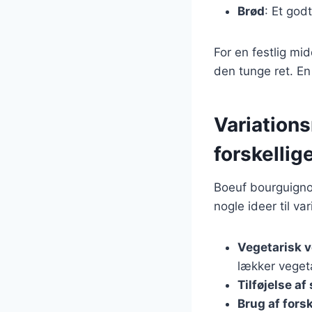
Brød
: Et godt
For en festlig mi
den tunge ret. En
Variations
forskellig
Boeuf bourguignon
nogle ideer til var
Vegetarisk v
lækker vegeta
Tilføjelse a
Brug af forsk