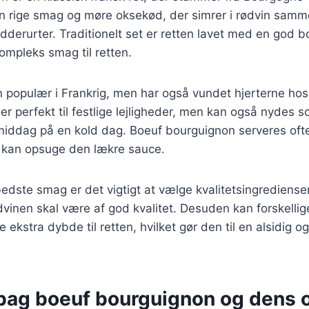
 sin rige smag og møre oksekød, der simrer i rødvin sa
dderurter. Traditionelt set er retten lavet med en god 
ompleks smag til retten.
n populær i Frankrig, men har også vundet hjerterne ho
er perfekt til festlige lejligheder, men kan også nydes 
iddag på en kold dag. Boeuf bourguignon serveres ofte
er kan opsuge den lækre sauce.
edste smag er det vigtigt at vælge kvalitetsingrediense
vinen skal være af god kvalitet. Desuden kan forskelli
je ekstra dybde til retten, hvilket gør den til en alsidig
 bag boeuf bourguignon og dens 