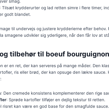
giver smag.
: Tilsæt krydderurter og lad retten simre i flere timer, in
r godt blandet.
 smage til undervejs og justere krydderierne efter behov.
da smagene udvikler sig yderligere, når den får lov at st
og tilbehør til boeuf bourguigno
n er en ret, der kan serveres på mange måder. Den klas
artofler, ris eller brød, der kan opsuge den lækre sauce. 
:
s
: Den cremede konsistens komplementerer den rige sau
fler
: Sprøde kartofler tilføjer en dejlig tekstur til retten.
el risret kan være en god base for den smagfulde sauce