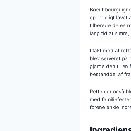
Boeuf bourguignon
oprindeligt lavet
tilberede deres 
lang tid at simre,
I takt med at ret
blev serveret på 
gjorde den til en 
bestanddel af fr
Retten er også bl
med familiefester
forene enkle ingr
Ingrediens