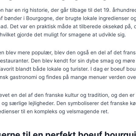
 har en rig historie, der går tilbage til det 19. århundr
 af bønder i Bourgogne, der brugte lokale ingredienser og
mad. Det var en praktisk måde at tilberede oksekød på,
 hvilket gjorde det muligt for smagene at udvikle sig.
ten blev mere populær, blev den også en del af det fran
restauranter. Den blev kendt for sin dybe smag og møre 
favorit blandt både lokale og turister. I dag er boeuf bo
ansk gastronomi og findes på mange menuer verden ove
evet en del af den franske kultur og tradition, og den er
 og særlige lejligheder. Den symboliserer det franske kø
edienser til en kompleks og velsmagende ret.
erne til en perfekt boeuf bourgu