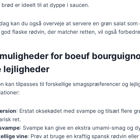
 brød er ideelt til at dyppe i saucen.
ddag kan du også overveje at servere en grøn salat som en
 god flaske rødvin, der matcher retten, vil også forbedr
muligheder for boeuf bourguignon
e lejligheder
 kan tilpasses til forskellige smagspræferencer og lejli
iationer:
ersion
: Erstat oksekødet med svampe og tilsæt flere gr
risk ret.
f svampe
: Svampe kan give en ekstra umami-smag og dyb
ellige vine
: Prøv at bruge en kraftig spansk rødvin eller