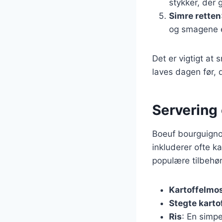
stykker, der 
Simre retten
og smagene e
Det er vigtigt at
laves dagen før, 
Servering 
Boeuf bourguigno
inkluderer ofte k
populære tilbehør
Kartoffelmo
Stegte karto
Ris
: En simp