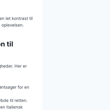
 let kontrast til
e oplevelsen.
 til
gheder. Her er
øntsager for en
de til retten.
 en italiensk