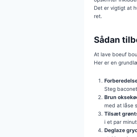
Det er vigtigt at 
ret.
Sådan tilb
At lave boeuf bou
Her er en grundl
Forberedelse
Steg baconet 
Brun oksekø
med at låse 
Tilsæt grøn
i et par minut
Deglaze gry