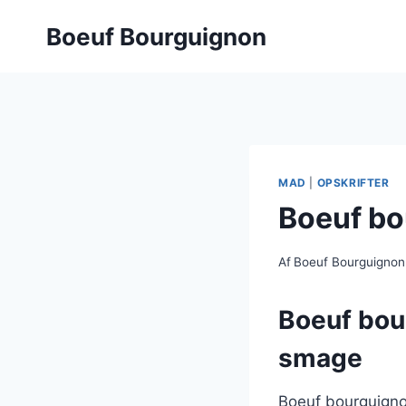
Fortsæt
Boeuf Bourguignon
til
indhold
MAD
|
OPSKRIFTER
Boeuf bo
Af
Boeuf Bourguignon
Boeuf bou
smage
Boeuf bourguigno