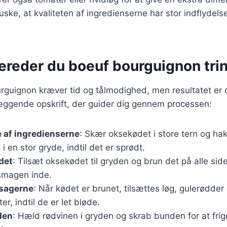
huske, at kvaliteten af ingredienserne har stor indflydel
ereder du boeuf bourguignon trin 
rguignon kræver tid og tålmodighed, men resultatet er 
æggende opskrift, der guider dig gennem processen:
 af ingredienserne
: Skær oksekødet i store tern og ha
i en stor gryde, indtil det er sprødt.
det
: Tilsæt oksekødet til gryden og brun det på alle sid
smagen inde.
tsagerne
: Når kødet er brunet, tilsættes løg, gulerødder 
ter, indtil de er let bløde.
den
: Hæld rødvinen i gryden og skrab bunden for at fri