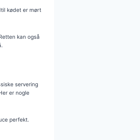
dtil kødet er mørt
 Retten kan også
å.
n
siske servering
Her er nogle
ce perfekt.
.