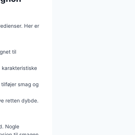
edienser. Her er
net til
 karakteristiske
 tilføjer smag og
ive retten dybde.
d. Nogle
nsion til smagen.