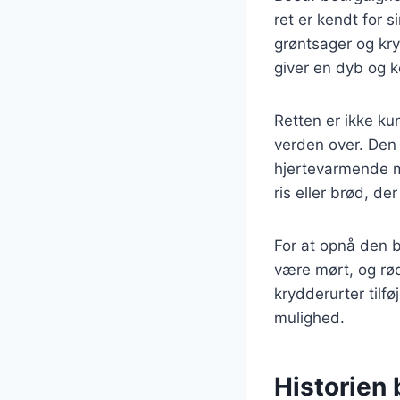
ret er kendt for
grøntsager og kry
giver en dyb og k
Retten er ikke ku
verden over. Den 
hjertevarmende m
ris eller brød, d
For at opnå den b
være mørt, og rød
krydderurter tilfø
mulighed.
Historien