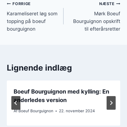
Indlægsnavigation
FORRIGE
NÆSTE
Karameliseret løg som
Mørk Boeuf
topping på boeuf
Bourguignon opskrift
bourguignon
til efterårsretter
Lignende indlæg
Boeuf Bourguignon med kylling: En
anderledes version
Af
Boeuf Bourguignon
22. november 2024