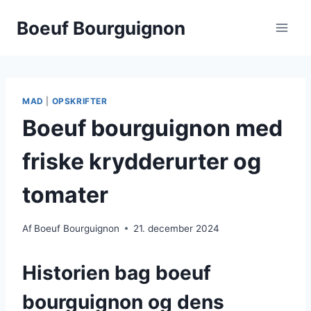
Fortsæt
Boeuf Bourguignon
til
indhold
MAD
|
OPSKRIFTER
Boeuf bourguignon med
friske krydderurter og
tomater
Af
Boeuf Bourguignon
21. december 2024
Historien bag boeuf
bourguignon og dens