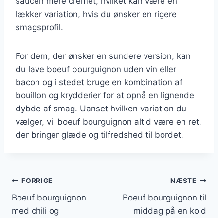
saucen mere cremet, hvilket kan være en
lækker variation, hvis du ønsker en rigere
smagsprofil.
For dem, der ønsker en sundere version, kan
du lave boeuf bourguignon uden vin eller
bacon og i stedet bruge en kombination af
bouillon og krydderier for at opnå en lignende
dybde af smag. Uanset hvilken variation du
vælger, vil boeuf bourguignon altid være en ret,
der bringer glæde og tilfredshed til bordet.
Indlægsnavigation
FORRIGE
NÆSTE
Boeuf bourguignon
Boeuf bourguignon til
med chili og
middag på en kold